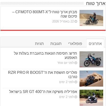
ארוך טווח
מבחן ארוך טווח ל־CFMOTO 800MT-X –
סיכום שנה
22 באפריל 2026
אחרונים
פופולארי
תגובות
תגיות
חדש: חסימת הונאות בהעברת בעלות על
האופנוע
לפני יום אחד
פולריס חושפת את ה־RZR PRO R BOOST
טורבו
לפני 2 ימים
אפריליה משיקה את ה־SR GT 400 בישראל
לפני 2 ימים