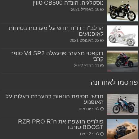
נוסטלגיה: הונדה CB500 טווין
16 באפריל 2021
הרלב"ד: דו"ח חדש על מערכות בטיחות
לאופנועים
22 באוגוסט 2021
דוקאטי מציגה: פניגאלה V4 SP2 סופר
קרבי
11 במרץ 2022
פורסמו לאחרונה
חדש: חסימת הונאות בהעברת בעלות על
האופנוע
לפני יום אחד
פולריס חושפת את ה־RZR PRO R
BOOST טורבו
לפני 2 ימים