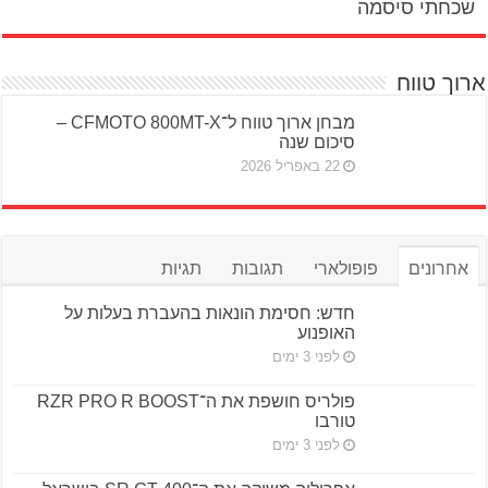
שכחתי סיסמה
ארוך טווח
מבחן ארוך טווח ל־CFMOTO 800MT-X –
סיכום שנה
22 באפריל 2026
אחרונים
פופולארי
תגובות
תגיות
חדש: חסימת הונאות בהעברת בעלות על
האופנוע
לפני 3 ימים
פולריס חושפת את ה־RZR PRO R BOOST
טורבו
לפני 3 ימים