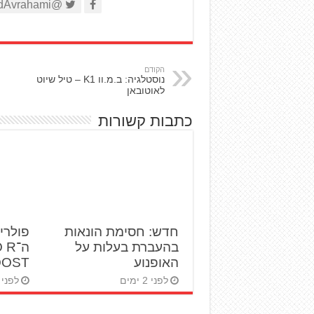
@AviadAvrahami
הקודם
נוסטלגיה: ב.מ.וו K1 – טיל שיוט
לאוטובאן
כתבות קשורות
חדש: חסימת הונאות
פולרי
בהעברת בעלות על
ה־R
האופנוע
BOOST ט
לפני 2 ימים
לפני 3 ימים