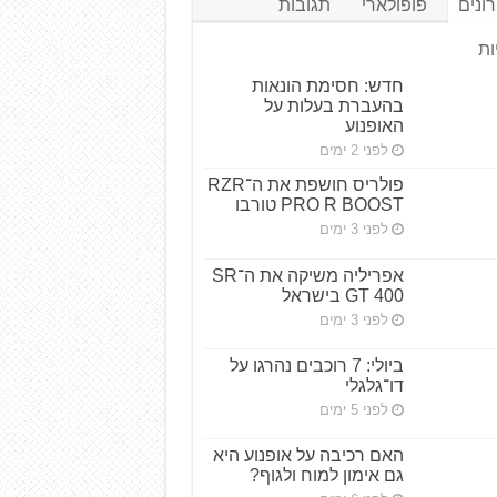
ונים
פופולארי
תגובות
ות
חדש: חסימת הונאות
בהעברת בעלות על
האופנוע
לפני 2 ימים
פולריס חושפת את ה־RZR
PRO R BOOST טורבו
לפני 3 ימים
אפריליה משיקה את ה־SR
GT 400 בישראל
לפני 3 ימים
ביולי: 7 רוכבים נהרגו על
דו־גלגלי
לפני 5 ימים
האם רכיבה על אופנוע היא
גם אימון למוח ולגוף?