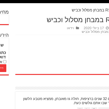
מחיר
17 ביולי 2020
וידאו
הירש
שם
כתו
דוא
אנ
בן 48, רוכב על אופנועים 32 שנים ברציפות, חולה גז מאובחן, ממציא מטבע הלשון
ר שבו אתם גולשים כעת.