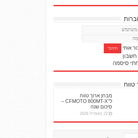
רות
ור אותי
חשבון
תי סיסמה
 טווח
מבחן ארוך טווח
ל־CFMOTO 800MT-X –
סיכום שנה
22 באפריל 2026