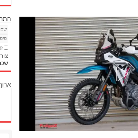
התחב
זכ
צור 
שכח
ארוך