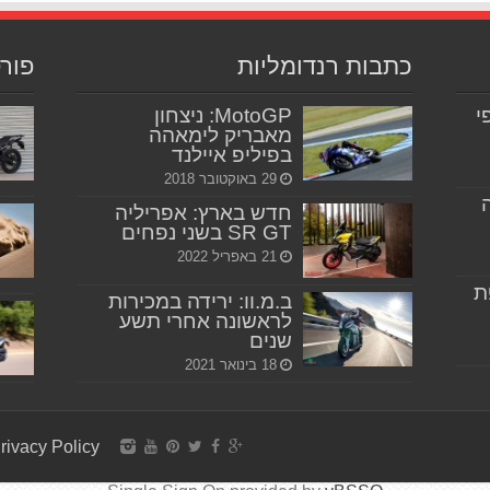
כתבות רנדומליות
פור
יפי
MotoGP: ניצחון
מאבריק לימאהה
בפיליפ איילנד
29 באוקטובר 2018
חדש בארץ: אפריליה
SR GT בשני נפחים
21 באפריל 2022
ת
ב.מ.וו: ירידה במכירות
לראשונה אחרי תשע
שנים
18 בינואר 2021
rivacy Policy