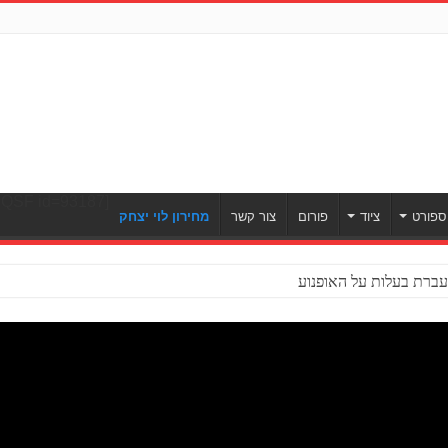
[ULWPQSF id=93187]
ספורט
ציוד
פורום
צור קשר
מחירון לוי יצחק
ברת בעלות על האופנוע