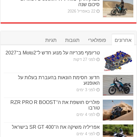
סיכום שנה
22 באפריל 2026
אחרונים
פופולארי
תגובות
תגיות
טריומף מכריזה על מנוע חדש ל־Moto2 ב־2027
לפני 27 דקות
חדש: חסימת הונאות בהעברת בעלות על
האופנוע
לפני 3 ימים
פולריס חושפת את ה־RZR PRO R BOOST
טורבו
לפני 4 ימים
אפריליה משיקה את ה־SR GT 400 בישראל
לפני 4 ימים