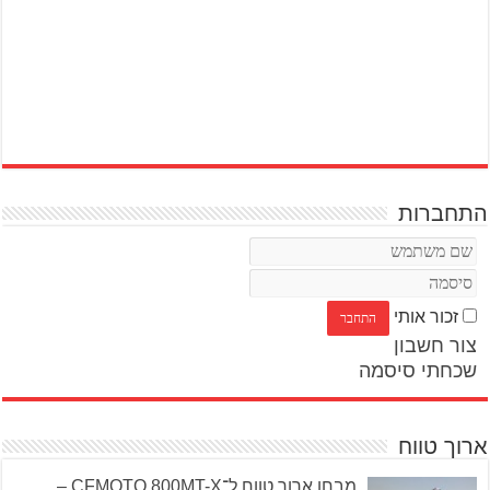
התחברות
זכור אותי
צור חשבון
שכחתי סיסמה
ארוך טווח
מבחן ארוך טווח ל־CFMOTO 800MT-X –