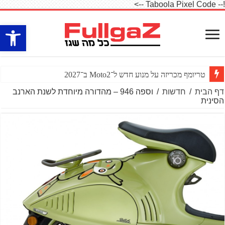
!-- Taboola Pixel Code -->
פתח סרגל
טריומף מכריזה על מנוע חדש ל־Moto2 ב־2027
דף הבית
/
חדשות
/
וספה 946 – מהדורה מיוחדת לשנת הארנב
הסינית