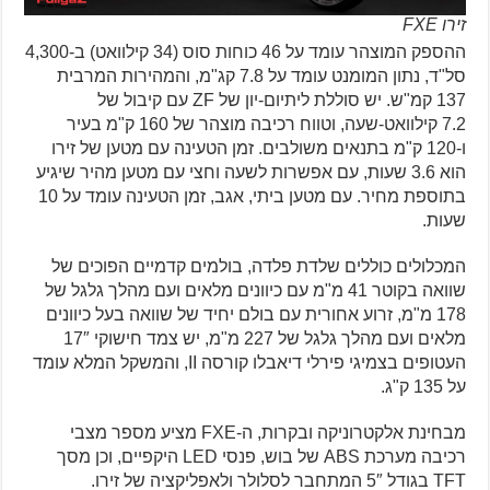
זירו FXE
ההספק המוצהר עומד על 46 כוחות סוס (34 קילוואט) ב-4,300
סל"ד, נתון המומנט עומד על 7.8 קג"מ, והמהירות המרבית
137 קמ"ש. יש סוללת ליתיום-יון של ZF עם קיבול של
7.2 קילוואט-שעה, וטווח רכיבה מוצהר של 160 ק"מ בעיר
ו-120 ק"מ בתנאים משולבים. זמן הטעינה עם מטען של זירו
הוא 3.6 שעות, עם אפשרות לשעה וחצי עם מטען מהיר שיגיע
בתוספת מחיר. עם מטען ביתי, אגב, זמן הטעינה עומד על 10
שעות.
המכלולים כוללים שלדת פלדה, בולמים קדמיים הפוכים של
שוואה בקוטר 41 מ"מ עם כיוונים מלאים ועם מהלך גלגל של
178 מ"מ, זרוע אחורית עם בולם יחיד של שוואה בעל כיוונים
מלאים ועם מהלך גלגל של 227 מ"מ, יש צמד חישוקי 17″
העטופים בצמיגי פירלי דיאבלו קורסה II, והמשקל המלא עומד
על 135 ק"ג.
מבחינת אלקטרוניקה ובקרות, ה-FXE מציע מספר מצבי
רכיבה מערכת ABS של בוש, פנסי LED היקפיים, וכן מסך
TFT בגודל 5″ המתחבר לסלולר ולאפליקציה של זירו.