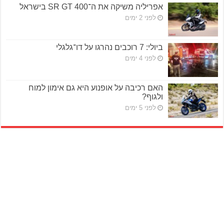
אפריליה משיקה את ה־SR GT 400 בישראל
לפני 2 ימים
ביולי: 7 רוכבים נהרגו על דו־גלגלי
לפני 4 ימים
האם רכיבה על אופנוע היא גם אימון למוח
ולגוף?
לפני 5 ימים