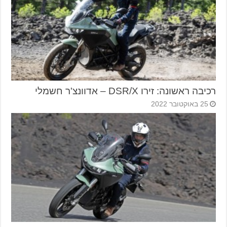
רכיבה ראשונה: זירו DSR/X – אדוונצ'ר חשמלי
25 באוקטובר 2022