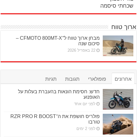
שכחתי סיסמה
ארוך טווח
מבחן ארוך טווח ל־CFMOTO 800MT-X –
סיכום שנה
22 באפריל 2026
אחרונים
פופולארי
תגובות
תגיות
חדש: חסימת הונאות בהעברת בעלות על
האופנוע
לפני יום אחד
פולריס חושפת את ה־RZR PRO R BOOST
טורבו
לפני 2 ימים