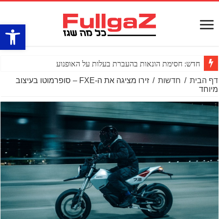
פתח סרגל
חדש: חסימת הונאות בהעברת בעלות על האופנוע
דף הבית
/
חדשות
/
זירו מציגה את ה-FXE – סופרמוטו בעיצוב
מיוחד