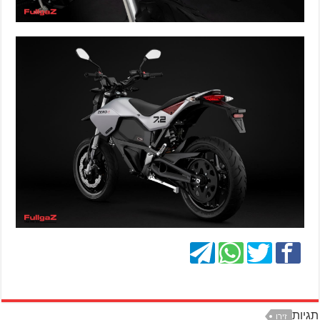
תגיות
זירו