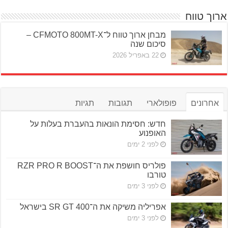
ארוך טווח
מבחן ארוך טווח ל־CFMOTO 800MT-X –
סיכום שנה
22 באפריל 2026
אחרונים
פופולארי
תגובות
תגיות
חדש: חסימת הונאות בהעברת בעלות על
האופנוע
לפני 2 ימים
פולריס חושפת את ה־RZR PRO R BOOST
טורבו
לפני 3 ימים
אפריליה משיקה את ה־SR GT 400 בישראל
לפני 3 ימים