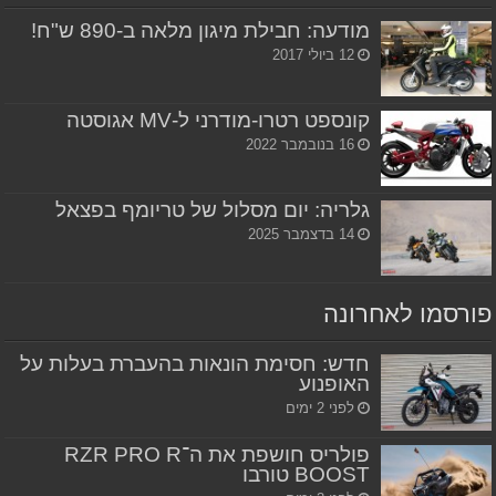
מודעה: חבילת מיגון מלאה ב-890 ש"ח!
12 ביולי 2017
קונספט רטרו-מודרני ל-MV אגוסטה
16 בנובמבר 2022
גלריה: יום מסלול של טריומף בפצאל
14 בדצמבר 2025
פורסמו לאחרונה
חדש: חסימת הונאות בהעברת בעלות על
האופנוע
לפני 2 ימים
פולריס חושפת את ה־RZR PRO R
BOOST טורבו