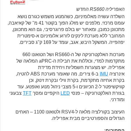
האפריליה RS660 החדש
השלדה עשויה מאלומיניום, כשהמנוע משמש כגורם נושא
עומס מרכזי. מלפנים יש מזלג הפוך בקוטר 41 מ" של קאיאבה,
מתכוונן כמובן, ומאחור יש בולם פרוגרסיבי, גם הוא מתכוונן,
המחובר ללא מערכת לינקים לזרוע אלומיניום א-סימטרית
יפהפייה. המשקל היבש, אגב, עומד על 169 ק"ג סבירים.
מערכות האלקטרוניקה של ה-RS660 ושל הטואונו 660
מתקדמות למדי, וכוללות את חבילת ה-aPRC המלאה של
אפריליה. יש מצערות חשמליות ויחידת מדידת
אינרציה
IMU
ב-6 צירים, מה שאומר מערכת ABS להטיה,
בקרת אחיזה מתקדמת, בקרת ווילי ובקרת זינוק, וכן
קוויקשיפטר ל-2 הכיוונים ו-5 מצבי ניהול מנוע ואופנוע. עוד
בגזרת האלקטרוניקה – פנסי
LED
היקפיים ומסך
TFT
צבעוני
ומודרני.
העיצוב בקורלציה מלאה ל-RSV4 ולטואונו 1100 – האחים
הגדולים והספורטיביים מבית אפריליה.
המחירים: