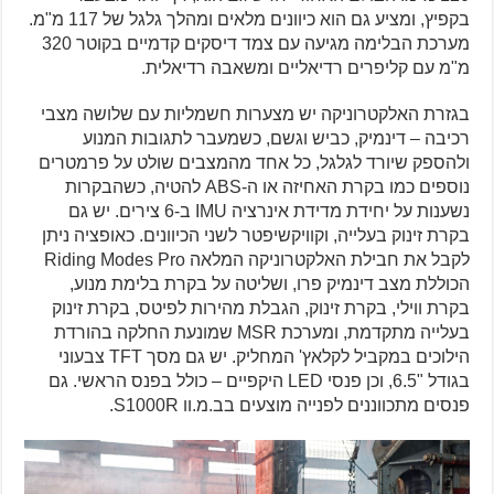
בקפיץ, ומציע גם הוא כיוונים מלאים ומהלך גלגל של 117 מ"מ.
מערכת הבלימה מגיעה עם צמד דיסקים קדמיים בקוטר 320
מ"מ עם קליפרים רדיאליים ומשאבה רדיאלית.
בגזרת האלקטרוניקה יש מצערות חשמליות עם שלושה מצבי
רכיבה – דינמיק, כביש וגשם, כשמעבר לתגובות המנוע
ולהספק שיורד לגלגל, כל אחד מהמצבים שולט על פרמטרים
נוספים כמו בקרת האחיזה או ה-ABS להטיה, כשהבקרות
נשענות על יחידת מדידת אינרציה IMU ב-6 צירים. יש גם
בקרת זינוק בעלייה, וקוויקשיפטר לשני הכיוונים. כאופציה ניתן
לקבל את חבילת האלקטרוניקה המלאה Riding Modes Pro
הכוללת מצב דינמיק פרו, ושליטה על בקרת בלימת מנוע,
בקרת ווילי, בקרת זינוק, הגבלת מהירות לפיטס, בקרת זינוק
בעלייה מתקדמת, ומערכת MSR שמונעת החלקה בהורדת
הילוכים במקביל לקלאץ' המחליק. יש גם מסך TFT צבעוני
בגודל "6.5, וכן פנסי LED היקפיים – כולל בפנס הראשי. גם
פנסים מתכווננים לפנייה מוצעים בב.מ.וו S1000R.