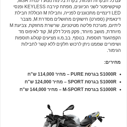
עם כל הבקרות הנלוות, בקרת בלימת מנוע דינמית MSR,
קוויקשיפטר לשני הכיוונים, מפתח קירבה KEYLESS ופנסי
LED דינמיים מתכווננים לפנייה, וחבילת M הכוללת חבילת
דינאמיק (ספורט) חישוקים מחושלים מסדרת M, מצבר
ליתיום, מערכת פליטה מטיטניום, שרשרת מחוזקת, צביעת M
מיוחדת, מושב מיוחד, פקק מיכל דלק M, קוד לאיפוס מד
הקפהועוד תוספות. בנוסף, בב.מ.וו מציעים קטלוג תוספות
ושיפורים שממנו ניתן לרכוש חלקים ללא קשר לחבילות
הגימור.
מחירים:
S1000R בגרסת PURE – מחיר 114,000 ש"ח
S1000R בגרסת SPORT – מחיר 124,000 ש"ח
S1000R בגרסת M-SPORT – מחיר 144,000 ש"ח