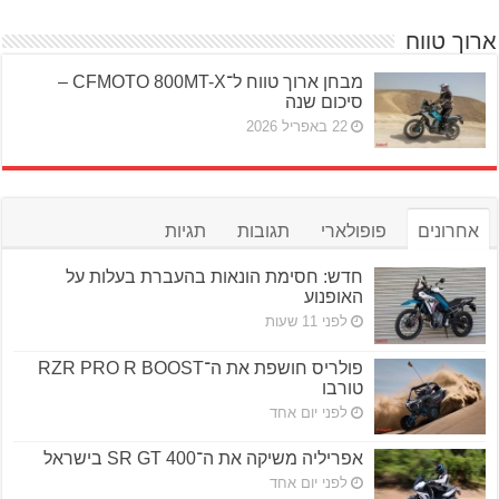
ארוך טווח
מבחן ארוך טווח ל־CFMOTO 800MT-X –
סיכום שנה
22 באפריל 2026
אחרונים
פופולארי
תגובות
תגיות
חדש: חסימת הונאות בהעברת בעלות על
האופנוע
לפני 11 שעות
פולריס חושפת את ה־RZR PRO R BOOST
טורבו
לפני יום אחד
אפריליה משיקה את ה־SR GT 400 בישראל
לפני יום אחד