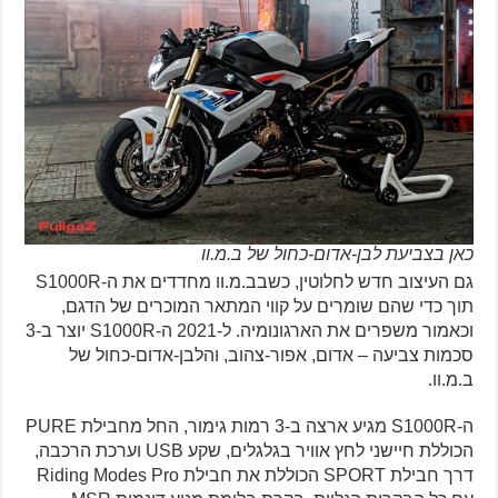
כאן בצביעת לבן-אדום-כחול של ב.מ.וו
גם העיצוב חדש לחלוטין, כשבב.מ.וו מחדדים את ה-S1000R
תוך כדי שהם שומרים על קווי המתאר המוכרים של הדגם,
וכאמור משפרים את הארגונומיה. ל-2021 ה-S1000R יוצר ב-3
סכמות צביעה – אדום, אפור-צהוב, והלבן-אדום-כחול של
ב.מ.וו.
ה-S1000R מגיע ארצה ב-3 רמות גימור, החל מחבילת PURE
הכוללת חיישני לחץ אוויר בגלגלים, שקע USB וערכת הרכבה,
דרך חבילת SPORT הכוללת את חבילת Riding Modes Pro