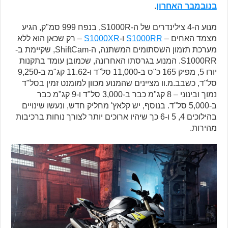
בנובמבר האחרון
.
מנוע ה-4 צילינדרים של ה-S1000R, בנפח 999 סמ"ק, הגיע
מצמד האחים –
S1000RR
ו-
S1000XR
– רק שכאן הוא ללא
מערכת תזמון השסתומים המשתנה, ה-ShiftCam, שקיימת ב-
S1000RR. המנוע בגרסתו האחרונה, שכמובן עומד בתקנות
יורו 5, מפיק 165 כ"ס ב-11,000 סל"ד ו-11.62 קג"מ ב-9,250
סל"ד, כשבב.מ.וו מציינים שהמנוע מכוון למומנט זמין בסל"ד
נמוך ובינוני – 8 קג"מ כבר ב-3,000 סל"ד ו-9 קג"מ כבר
ב-5,000 סל"ד. בנוסף, יש קלאץ' מחליק חדש, ונעשו שינויים
בהילוכים 4, 5 ו-6 כך שיהיו ארוכים יותר לצורך נוחות ברכיבות
מהירות.