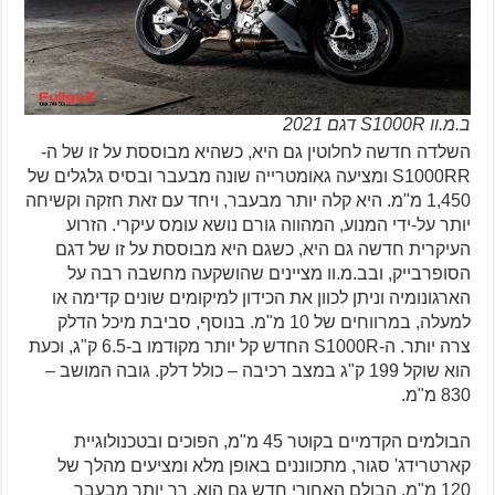
ב.מ.וו S1000R דגם 2021
השלדה חדשה לחלוטין גם היא, כשהיא מבוססת על זו של ה-
S1000RR ומציעה גאומטרייה שונה מבעבר ובסיס גלגלים של
1,450 מ"מ. היא קלה יותר מבעבר, ויחד עם זאת חזקה וקשיחה
יותר על-ידי המנוע, המהווה גורם נושא עומס עיקרי. הזרוע
העיקרית חדשה גם היא, כשגם היא מבוססת על זו של דגם
הסופרבייק, ובב.מ.וו מציינים שהושקעה מחשבה רבה על
הארגונומיה וניתן לכוון את הכידון למיקומים שונים קדימה או
למעלה, במרווחים של 10 מ"מ. בנוסף, סביבת מיכל הדלק
צרה יותר. ה-S1000R החדש קל יותר מקודמו ב-6.5 ק"ג, וכעת
הוא שוקל 199 ק"ג במצב רכיבה – כולל דלק. גובה המושב –
830 מ"מ.
הבולמים הקדמיים בקוטר 45 מ"מ, הפוכים ובטכנולוגיית
קארטרידג' סגור, מתכווננים באופן מלא ומציעים מהלך של
120 מ"מ. הבולם האחורי חדש גם הוא, רך יותר מבעבר