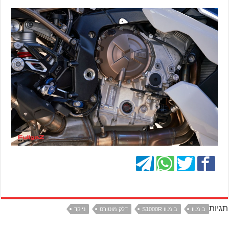
תגיות
ב.מ.וו
ב.מ.וו S1000R
דלק מוטורס
נייקד