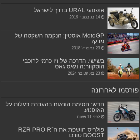
אופנועי URAL בדרך לישראל
14 בנובמבר 2019
MotoGP אוסטין: הנקמה השקטה של
מרקז
23 באפריל 2018
בשישי: הדרכה של זיו כרמי לרוכבי
הוסקוורנה וגאס גאס
23 באוקטובר 2024
פורסמו לאחרונה
חדש: חסימת הונאות בהעברת בעלות על
האופנוע
לפני 11 שעות
פולריס חושפת את ה־RZR PRO R
BOOST טורבו