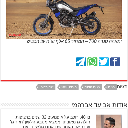
ימאהה טנרה 700 – המחיר 65 אלף ש"ח על הכביש
תגיות
מטרו
מטרו מוטור
סיכום 2018
שוק מקומי
אודות אביעד אברהמי
בן 48, רוכב על אופנועים 32 שנים ברציפות,
חולה גז מאובחן, ממציא מטבע הלשון 'חזיר גז'
ועורך את האתר שבו אתם גולשים כעת.