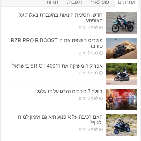
אחרונים
פופולארי
תגובות
תגיות
חדש: חסימת הונאות בהעברת בעלות על
האופנוע
לפני 2 ימים
פולריס חושפת את ה־RZR PRO R BOOST
טורבו
לפני 3 ימים
אפריליה משיקה את ה־SR GT 400 בישראל
לפני 3 ימים
ביולי: 7 רוכבים נהרגו על דו־גלגלי
לפני 5 ימים
האם רכיבה על אופנוע היא גם אימון למוח
ולגוף?
לפני 6 ימים