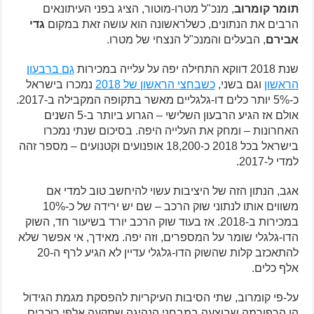
תומר קומרוב
, מנכ"ל מטרו-מוטור, הציג בפני העיתונאים
הרבים את הנתונים, כשלראשונה הוא עושה זאת במקום
גדי
אבירם
, הבעלים והמנכ"ל הנצחי של מטרו.
שנת 2018 דווקא התחילה יפה על עלייה במכירות
גם ברבעון
הראשון
וגם בשני,
כשבחצי הראשון של 2018
נמכרו בישראל
כ-5% יותר כלים דו-גלגליים מאשר בתקופה המקבילה ב-2017.
אולם אז הגיע הרבעון השלישי – הגרוע ביותר ב-5 השנים
האחרונות – ומחק את העלייה היפה. בסיכום שנתי נמכרו
בישראל בכל 2018 כ-18,200 אופנועים וקטנועים – מספר זהה
למדי ל-2017.
אגב, הנתון הזה של היציבות עשוי להיחשב טוב למדי אם
משווים אותו לנתוני שוק הרכב – שם יש ירידה של כ-10%
במכירות ב-2018. אז בעוד שוק הרכב יורד בשיעור חד, השוק
הדו-גלגלי שומר על המספרים, וזה יפה. מאידך, אי אפשר שלא
להתאכזב קלות שהשוק הדו-גלגלי עדיין לא הגיע לרף ה-20
אלף כלים.
על-פי קומרוב, שתי הסיבות העיקריות להפסקת מגמת הגידול
הן הרפורמה שבוצעה במבחני הנהיגה שתקעה אלפי רוכבים