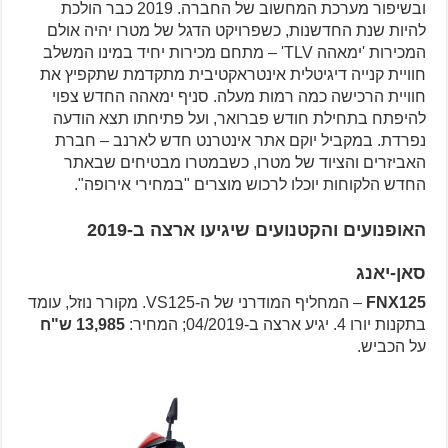
ובשיפור מערכת המחשוב של החברה. 2019 כבר הולכת
להיות שנת החדשנות, כשפרויקט הדגל של מטרו יהיה אולם
המכירות 'ימאהה TLV' – מתחם מכירות יחיד במינו המשלב
חוויית קנייה דיגיטלית אינטראקטיבית מתקדמת שתקפיץ את
חוויית הרכישה כמה רמות מעלה. סניף ימאהה החדש צפוי
להיפתח בתחילת חודש פברואר, ועל פתיחתו תצא הודעה
נפרדת. במקביל יוקם אתר אינטרנט חדש לארנב – חברת
האביזרים והציוד של מטרו, כשבמטרו מבטיחים שבאתר
החדש הלקוחות יוכלו לרכוש מוצרים "במחירי אירופה".
האופנועים והקטנועים שיגיעו ארצה ב-2019
סאן-יאנג
FNX125
– המחליף המודרני של ה-VS125. מקורר נוזל, עומד
בתקנות יורו 4. יגיע ארצה ב-04/2019; המחיר:
13,985 ש"ח
על הכביש.