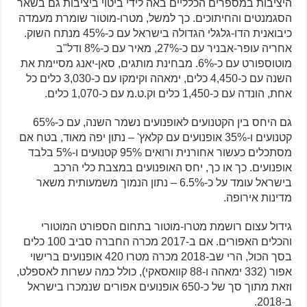
היציבות במספרים הכלליים באה לידי ביטוי ביציבות גם בשאר
הסגמנטים והחיתוכים. כך למשל, מטרו-מוטור שומרת מעמדה
כיבואנית הדו-גלגלי הגדולה בישראל עם כ-45% מנתח השוק.
אחריה עופר-אבניר עם כ-27%, מאיר עם כ-8% ודל"ב
מוטוספורט עם כ-6%. מבחינת מותגים, סאן-יאנג מסיימת את
השנה עם כ-4,450 כלים, ימאהה וקימקו עם כ-3,030 כלים כל
אחת, הונדה עם כ-1,450 כלים וק.ט.מ עם כ-1,070 כלים.
גם היחס בין הקטנועים לאופנועים נשמר השנה, עם כ-65%
קטנועים ו-35% אופנועים עם קלאץ' – נתון יפה מאוד, בטח אם
מסתכלים כעשור אחורנית ורואים 95% קטנועים ו-5% בלבד
אופנועים. כך או כך, יחס האופנועים במצבת כלי הרכב
בישראל עומד על כ-6.5% – נתון הנמוך משמעותית משאר
מדינות אירופה.
גידול עצום רושמת מטרו-מוטור בתחום הספורט המוטורי
והכלים האפורים. אם ב-2017 מכרה החברה סביב 100 כלים
בסך הכול, הרי שב-2018 מכרה מטרו 420 אופנועים ברישוי
אפור (332 ימאהה ו-88 קוואסאקי), כולל כמה עשרות לאספלט,
וזאת מתוך סך של כ-650 אופנועים אפורים שנמכרו בישראל
ב-2018.