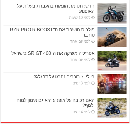
חדש: חסימת הונאות בהעברת בעלות על
האופנוע
לפני 10 שעות
פולריס חושפת את ה־RZR PRO R BOOST
טורבו
לפני יום אחד
אפריליה משיקה את ה־SR GT 400 בישראל
לפני יום אחד
ביולי: 7 רוכבים נהרגו על דו־גלגלי
לפני 3 ימים
האם רכיבה על אופנוע היא גם אימון למוח
ולגוף?
לפני 4 ימים