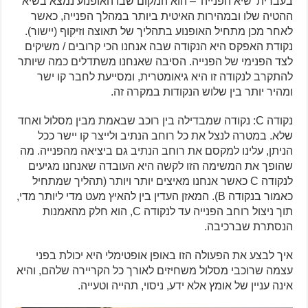
בעברית 'שיא הפנייה' – הוא המקום שבו האופנוע נמצא בשיא
ההטיה שלו ובמהירות האיטית ביותר במהלך הפנייה, כאשר
לאחר מכן מתחיל האופנוע בתהליך של תאוצה וזיקוף (יישור).
נקודת האפקס היא הנקודה שבה אנחנו הכי קרובים / משיקים
לצד הפנימי של הפנייה. הסיבה שאנחנו משתדלים כמה שיותר
להתקרב לנקודה זו היא גיאומטרית, ומסייעת לחבר קו ישר
ומהיר יותר בין שלוש הנקודות במקרה זה.
נקודה C: נקודה שמבדילה בין רוכב שבאמת מבין מסלול ואחד
שלא. במטרה לנצל את כל רוחב הנתיב ולייצר קו יישר ככל
הניתן, עלינו למקסם את רוחב הנתיב גם ביציאה מהפנייה. מה
שהופך את המשימה הזו לקשה היא העובדה שאנחנו מגיעים
לנקודה C כאשר אנחנו מאיצים יותר ויותר (תהליך שמתחיל
כאמור בנקודה B). המאזן העדין בין להאיץ מעט מדי ליותר מדי,
תוך ניצול רוחב הפנייה עד לנקודה C, הוא חלק מהאמנות
הנסתרת שברכיבה.
איך לבצע את הפעולה הזו באופן אופטימלי היא יכולת בפני
עצמה שרוכבי מסלול משחיזים לאורך כל הקריירה שלהם, והיא
אינה עניין של אומץ אלא ידע, ניסוי, תהייה וטעייה.