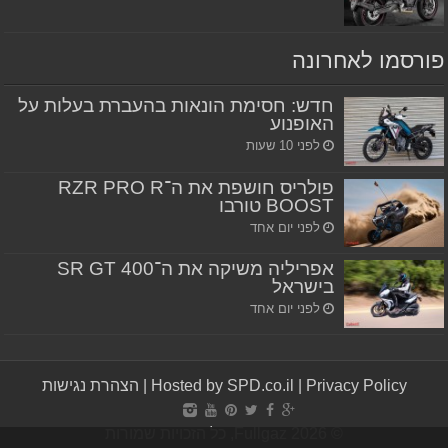
פורסמו לאחרונה
חדש: חסימת הונאות בהעברת בעלות על
האופנוע
לפני 10 שעות
פולריס חושפת את ה־RZR PRO R
BOOST טורבו
לפני יום אחד
אפריליה משיקה את ה־SR GT 400
בישראל
לפני יום אחד
Privacy Policy
|
Hosted by SPD.co.il
|
הצהרת נגישות
© Fullgaz 2026, כל הזכויות שמורות