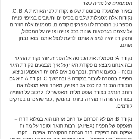
הסממנים של פנייה עשר
באיור שלמעלה מסומנות שלוש נקודות לפי האותיות C, B, A.
נקודות אלה מסמלות שלבים בסיסיים וחשובים במיפוי פנייה
מספר 10 המוכרת לנו מפרקים קודמים. סממנים אלה חוזרים
על עצמם בגרסאות שונות בכל פנייה ופנייה על המסלול,
ותפקידנו יהיה למצוא אותם ולדעת לנצל אותם. בואו נבחן
אותם.
נקודה A: מסמלת את הכניסה אל הפנייה. זוהי נקודת ההיגוי
ובה אנחנו מבצעים פקודת היגוי (על איך מבצעים פקודת היגוי
נכונה – בפעם אחרת), ובכך מביאים להטיית האופנוע וביצוע
הפנייה במטרה לעבור בנקודה B ובהמשך C. נקודה A היא גם
הנקודה הנכונה להיכנס אל הפנייה, מאחר והיא מנצלת את
רוחב הנתיב בצורה אופטימלית ותאפשר לנו לרכוב על הפנייה
בצורה הישרה והמהירה ביותר בהמשך, כפי שהזכרנו בפרקים
קודמים.
נקודה B: אם לא הכרתם עד היום אז הנו הוא במלוא הדרו –
האפקס של הפניה (APEX). רבות תואר וסופר על מה זה
אפקס ומה תפקידו. הנה הגרסה המקוצרת: אפקס – הקרוי