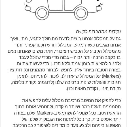
נקודות מתחברות לקווים
גם על המסלול אנחנו רוצים לדעת מה הולך להגיע, מתי, ואיך
אנחנו מגיבים כשזה מגיע. המסלול דורש תכנון קפדני יותר
מהמסלול הקבוע על הכביש הציבורי, וזאת משום שאנחנו נעים
בו בקצב הרבה יותר גבוה – גבוה מדי מכדי שנוכל לעבד
ולהגיב למציאות בזמן אמת וללא תכנון. כדי לעשות את זה
בצורה הטובה ביותר עלינו לחפש ולבחור סממנים ונקודות ציון
(Markers) על המסלול שיעזרו לנו לזכור, להתייחס ולתזמן
תגובות ופעולות שונות ברכיבה שלנו (לדוגמה: נקודת בלימה,
נקודת היגוי, נקודת האצה וכו').
כדי להפיק את המיטב מרכיבת מסלול עלינו לחפש את
הסממנים האלה כמה שיותר מוקדם, ולהטמיע אותם בתוך
הראש היטב. ככל שנוכל להשתמש ב-Markers שלנו בצורה
יותר אפקטיבית, כך נוכל למתוח את הגבולות שלנו ושל
האופנוע ביניהם ולבצע צעדים מדודים לשיפור קצב הרכיבה