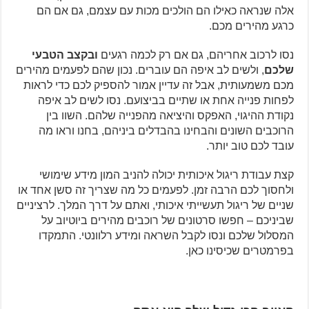
אלה שנראה כאילו הם הולכים מכות עם עצמם, גם אם הם
כרגע מהירים מכם.
נסו לרכוב אחריהם, גם אם רק לכמה רגעים
ובקצב הטבעי
שלכם
, ולשים לב איפה הם עוברים. נכון שהם לפעמים מהירים
מכם משמעותית, אבל זה עדיין אמור להספיק לכם כדי לראות
לפחות פנייה אחת או שתיים בביצועם. נסו לשים לב איפה
נקודת ההיגוי, האפקס והיציאה מהפנייה שלהם. השוו בין
הרוכבים השונים והבחינו בהבדלים ביניהם, בחנו וראו מה
עובד לכם טוב יותר.
קצת עבודת ריגול איכותית יכולה להניב המון מידע שימושי
ולחסוך לכם הרבה זמן. לפעמים כל מה שצריך זה סשן אחד או
שניים של ריגול תעשייתי איכותי, ואתם על דרך המלך. לרציניים
שביניכם – חפשו סרטונים של רוכבים מהירים ביוטיוב על
המסלול שלכם ונסו לקבל השראה ומידע רלוונטי. התמקדו
בפרמטרים שכיסינו כאן.