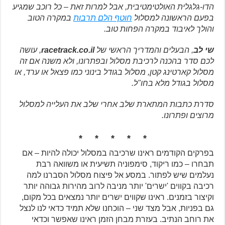
הדו-גלגלית האולטימטיבית, אבל למרות זאת – כל רוכב שמגיע
בפעם הראשונה למסלול
חוטף הלם תרבות
במקרה הטוב
והולך לאיבוד במקרה הפחות טוב.
שי לב
, הבעלים והמדריך הראשי של
racetrack.co.il
,
עושה
לכם סדר בהכנה לרכיבת מסלול ובפתרונו, ולא משנה אם זה
מסלול קארטינג קטן, מסלול בגודל בינוני כמו פצאל או ערד, או
מסלול בגודל מלא בחו"ל.
סדרת כתבות המתארת שלב אחרי שלב את העלייה למסלול
מרוצים ופתרונו.
* * * * *
בפרקים הקודמים ראינו שרכיבה במסלול יכולה להיות – אם
תבחרו – כמו ריקוד, סימפוניה תשיעית או משוואה רבת
נעלמים שיש לפתור. במסע אל פיצוח מסלול הסברנו למה
רכיבה בקווים 'ישרים' יותר מניבה לרוב מהירות גבוהה יותר
וקיצור בזמנים. ראינו שקווים ישרים יותר נמצאים בכל מקום,
גם בפניות, אבל מצד שני – הוכחנו שלא תמיד כדאי לנו לנצל
את רוחב הנתיב. בעזרת מבחן הזמן ראינו שאפשר וכדאי