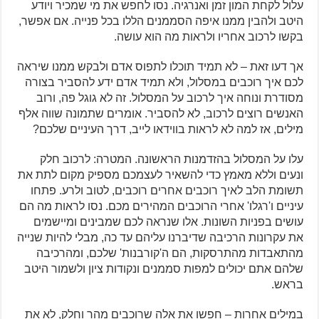
עלול לקחת המון זמן ואנרגיה. נסו לחפש את מי שמכיר ויודע
היטב ולהבין ממנו איפה הסממנים הללו בכל פנייה. אם אפשר,
בקשו לרכוב אחריו ולראות מה הוא עושה.
אך דעו זאת – לא תמיד תוכלו לתפוס אדם ולבקש ממנו שיראה
לכם איך רוכבים במסלול, ולא תמיד אדם ידע להסביר בצורה
מסודרת ונוחה איך לרכוב על המסלול. זה לא גוגל פה, ורוב
האנשים רוצים לרכוב, לא להסביר. אומרים שתמונה שווה אלף
מילים, אז למה לא לראות בווידאו לייב, דרך העיניים שלכם?
עלו על המסלול בהזדמנות הראשונה. המטרה: לרכוב חלק
ונעים וללא מאמץ כדי להשאיר לעצמכם מספיק מקום לתת את
תשומת הלב לאיך רוכבים אחרים רוכבים, לטוב ולרע. פתחו
עיניים ו'רגלו' אחרי הרוכבים המהירים מכם. נסו לראות מה הם
עושים בפניות השונות. אלו שנראה לכם שמבינים ומיישמים
את עקרונות הרכיבה שדיברנו עליהם עד כה, מבלי להיות שנייה
מהתאבדות מהתרסקות, הם ה'קורבנות' שלכם, ומהרכיבה
שלהם אתם יכולים למפות סממנים ונקודות ציון ולשמור היטב
בראש.
במילים אחרות – חפשו את אלה שרוכבים מהר וחלק, לא את