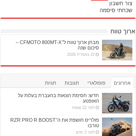
צור חשבון
שכחתי סיסמה
ארוך טווח
מבחן ארוך טווח ל־CFMOTO 800MT-X –
סיכום שנה
22 באפריל 2026
אחרונים
פופולארי
תגובות
תגיות
חדש: חסימת הונאות בהעברת בעלות על
האופנוע
לפני 22 שעות
פולריס חושפת את ה־RZR PRO R BOOST
טורבו
לפני 2 ימים