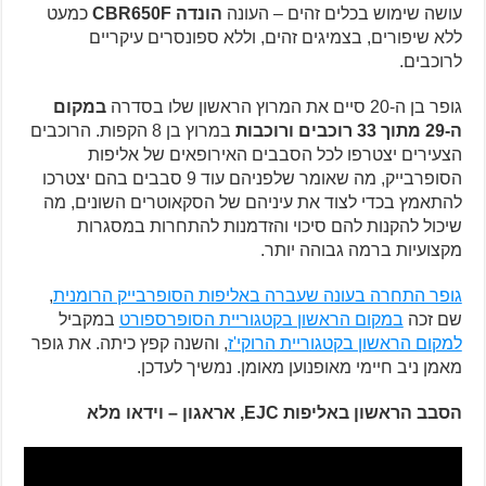
עושה שימוש בכלים זהים – העונה
הונדה CBR650F
כמעט
ללא שיפורים, בצמיגים זהים, וללא ספונסרים עיקריים
לרוכבים.
גופר בן ה-20 סיים את המרוץ הראשון שלו בסדרה
במקום
ה-29 מתוך 33 רוכבים ורוכבות
במרוץ בן 8 הקפות. הרוכבים
הצעירים יצטרפו לכל הסבבים האירופאים של אליפות
הסופרבייק, מה שאומר שלפניהם עוד 9 סבבים בהם יצטרכו
להתאמץ בכדי לצוד את עיניהם של הסקאוטרים השונים, מה
שיכול להקנות להם סיכוי והזדמנות להתחרות במסגרות
מקצועיות ברמה גבוהה יותר.
גופר התחרה בעונה שעברה באליפות הסופרבייק הרומנית
,
שם זכה
במקום הראשון בקטגוריית הסופרספורט
במקביל
למקום הראשון בקטגוריית הרוקי'ז
, והשנה קפץ כיתה. את גופר
מאמן ניב חיימי מאופנוען מאומן. נמשיך לעדכן.
הסבב הראשון באליפות EJC, אראגון – וידאו מלא