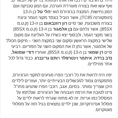
הילדים הגיבורים רכבו את אותו המסלול בדיוק של הבוגרים,
ואף עשו זאת בצורה מעוררת הערכה, עם המון טכניקה ועם
המון נחישות. המנצח בג'וניורס הוא
יהלי טל
בן ה-13
(הוסקוורנה TC85), אשר הוביל בצמד מקצי הגמר וניצח
בצורה משכנעת. שני סיים
רון רוזנבאום
בן ה-13 (ק.ט.מ
85SX), אשר נלחם עם
בן אלמגור
בן ה-13 (ק.ט.מ 85SX)
בשני מקצי הגמר, ולבסוף יצא כשידו על העליונה עם מקום
שלישי במקצה הראשון ומקום שני במקצה השני – מיקום הכולל
של אלמגור, אשר נתן לו את המקום השני על הפודיום. רביעי
סיים
רן שמאי
בן ה-13 (ק.ט.מ 85SX), ואחריו
דודי שמואל
,
נדב ברדה
,
איתמר וינטרפלד
ו
יותם גרינברג
. כבוד גדול לכל
אחד מהילדים.
יפה היה לראות את כל רוכבי הפרו מגיעים למקצי הג'וניורס,
מתמקמים צמוד למכשולים הבעייתיים יותר, ועוזרים לילדים
היכן שצריך ומותר. בסיום, אגב, רוכבי הפרו שהגיעו מחו"ל
ציינו לטובה את הרמה הגבוהה של הג'וניורס, שנלחמו על
המסלול כמו אריות. זה לא מחזה שגרתי לראות ילדים על
מסלול אנדורוקרוס, שכן ילדים נמצאים בגיל הזה על מסלולי
מוטוקרוס.