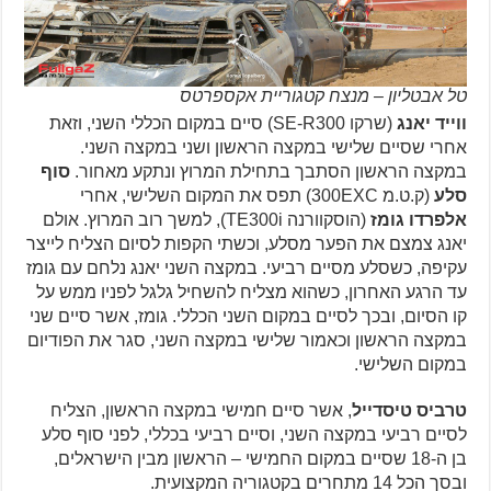
טל אבטליון – מנצח קטגוריית אקספרטס
ווייד יאנג
(שרקו SE-R300) סיים במקום הכללי השני, וזאת
אחרי שסיים שלישי במקצה הראשון ושני במקצה השני.
במקצה הראשון הסתבך בתחילת המרוץ ונתקע מאחור.
סוף
סלע
(ק.ט.מ 300EXC) תפס את המקום השלישי, אחרי
אלפרדו גומז
(הוסקוורנה TE300i), למשך רוב המרוץ. אולם
יאנג צמצם את הפער מסלע, וכשתי הקפות לסיום הצליח לייצר
עקיפה, כשסלע מסיים רביעי. במקצה השני יאנג נלחם עם גומז
עד הרגע האחרון, כשהוא מצליח להשחיל גלגל לפניו ממש על
קו הסיום, ובכך לסיים במקום השני הכללי. גומז, אשר סיים שני
במקצה הראשון וכאמור שלישי במקצה השני, סגר את הפודיום
במקום השלישי.
טרביס טיסדייל
, אשר סיים חמישי במקצה הראשון, הצליח
לסיים רביעי במקצה השני, וסיים רביעי בכללי, לפני סוף סלע
בן ה-18 שסיים במקום החמישי – הראשון מבין הישראלים,
ובסך הכל 14 מתחרים בקטגוריה המקצועית.