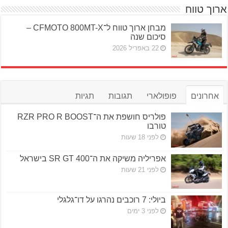
ארוך טווח
מבחן ארוך טווח ל־CFMOTO 800MT-X –
סיכום שנה
22 באפריל 2026
אחרונים
פופולארי
תגובות
תגיות
פולריס חושפת את ה־RZR PRO R BOOST
טורבו
לפני 18 שעות
אפריליה משיקה את ה־SR GT 400 בישראל
לפני 21 שעות
ביולי: 7 רוכבים נהרגו על דו־גלגלי
לפני 3 ימים