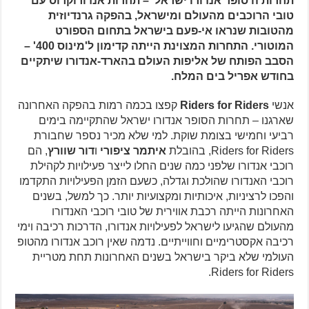
תחרות ה'סופר אנדורו ישראל' – תחרות אנדורוקרוס עם
טובי הרוכבים מהעולם ומישראל, בהפקה גרנדיוזית
מהטובות שנראו אי-פעם בישראל בתחום הספורט
המוטורי. התחרות המצוינת הייתה קדימון ל'מינוס 400' –
הסבב הפותח של אליפות העולם בהארד-אנדורו שיתקיים
בחודש אפריל בים המלח.
אנשי
Riders for Riders
קפצו בכמה רמות בהפקה האחרונה
שארגנו – תחרות הסופר אנדורו ישראל שהתקיימה בימים
רביעי וחמישי בצומת שוקת. למי שלא מכיר נספר שחבורת
Riders for Riders, בהובלת
איתמר ציפורי
ו
דור שוורץ
, הם
רוכבי אנדורו שלפני כמה שנים החלו לייצר פעילויות לקהילת
רוכבי האנדורו שהולכת וגדלה, כשעם הזמן הפעילויות התקדמו
והפכו לרציניות, איכותיות ומקצועיות יותר. כך למשל, בשנים
האחרונות הייתה רכבת אווירית של טובי רוכבי האנדורו
מהעולם שהגיעו לישראל לפעילויות אנדורו, הדרכות רכיבה וימי
רכיבה אקסטרימיים וחווייתיים. נדמה שאין רוכב אנדורו מהטופ
העולמי שלא ביקר בישראל בשנים האחרונות תחת מטריית
Riders for Riders.