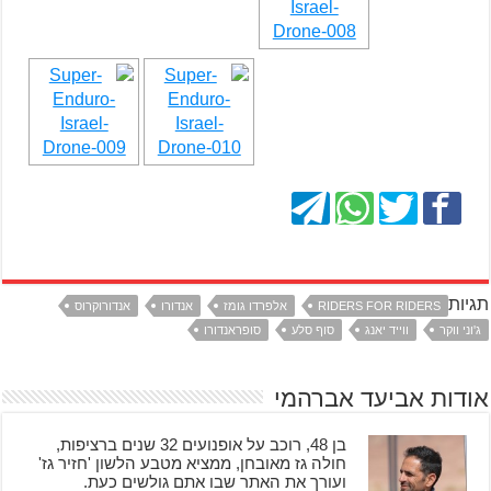
תגיות
RIDERS FOR RIDERS
אלפרדו גומז
אנדורו
אנדורוקרוס
ג'וני ווקר
ווייד יאנג
סוף סלע
סופראנדורו
אודות אביעד אברהמי
בן 48, רוכב על אופנועים 32 שנים ברציפות,
חולה גז מאובחן, ממציא מטבע הלשון 'חזיר גז'
ועורך את האתר שבו אתם גולשים כעת.