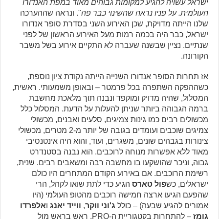
ישראל עשויה להגיע למקומות גבוהים מאוד במפת האנדורו
העולמית. על פניו נראה שהשינוי כבר פה
". ונראה שההערכה
שלנו הייתה מדויקת, שכן האירוע השני בסדרת סופר אנדורו
ישראל, כבר היה בכמה רמות מעל האירוע הראשון של לפני
שנתיים. נציין שבשנה שעברה לא התקיים אירוע בשל משבר
הקורונה.
אז תחרות הסופר אנדורו השנייה הייתה נקודת ציון נוספת,
כשההפקה השתפרה בכל פרמטר – ובאופן משמעותי. ראשית,
המסלול, שהיה מדויק ומוקפד ונבנה תוך מלאכת מחשבת
ברמה הגבוהה ביותר שניתן להעלות על הדעת. המסלול כלל
מכשולים רבים כמו גינות צמיגים, סלעים ואבנים, מכשולי
צמיגים שוכבים ועומדים בגובה של יותר מ-2 מטרים, מכשולי
צינורות בגבהים שונים, משגרים, ועוד, והוא היה אינטנסיבי
מאוד ללא אפשרות מנוחה לרוכבים. הוא נבנה בסטנדרט
גבוה, וניכר שהושקעו בו מחשבה רבה ומשאבים רבים. שנית,
רשימת הרוכבים. אם באירוע הקודם המתחרים היו כולם
ישראלים, כש
פול טארס
הגיע כדי לתת שואו לקהל, הרי
שהפעם הגיעו ארצה חמישה רוכבים מהטופ העולמי (היו
אמורים להגיע שבעה) – כולל
ג'וני ווקר
,
ווייד יאנג
ו
אלפרדו
גומז
– להתחרות בקטגוריית ה-PRO, ראש בראש מול