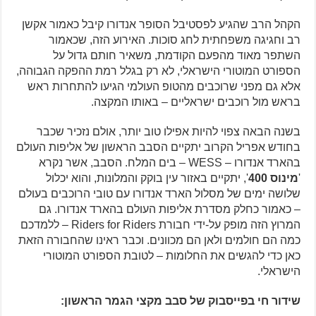
הקהל הרב שהגיע לפסטיבל הסופר אנדורו קיבל כאמור אקשן
רב וחגיגה משפחתית לחג סוכות. האירוע הזה, שכאמור
השתפר מאוד מהפעם הקודמת, משאיר חותם גדול על
הספורט המוטורי הישראלי, לא רק בגלל רמת ההפקה הגבוהה,
אלא גם מפני שרוכבים מהטופ העולמי הגיעו להתחרות ראש
בראש מול רוכבים ישראליים – באותו המקצה.
בשנה הבאה צפוי להיות אפילו טוב יותר, אולם נזכיר שכבר
בחודש אפריל הקרוב יתקיים הסבב הראשון של אליפות העולם
בהארד אנדורו – WESS – בים המלח. הסבב, אשר נקרא
'
מינוס 400
', יתקיים באזור עין בוקק והמלונות, והוא יכלול
שלושה ימים של מסלול הארד אנדורו עם טובי הרוכבים בעולם
– כאמור כחלק מסדרת אליפות העולם בהארד אנדורו. גם
המרוץ הזה מופק על-ידי חבורת Riders for Riders – ללמדכם
כמה הם חולמים ולאן הם מכוונים. וכבר ראינו שהחבורה הזאת
כאן כדי להגשים את החלומות – לטובת הספורט המוטורי
הישראלי.
שידור חי בפייסבוק של סבב מקצי הגמר הראשון: