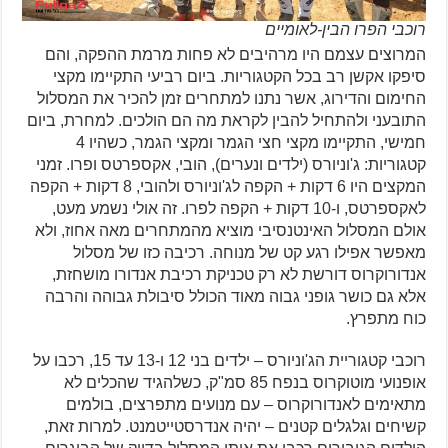
רוכבי הפרו הבין-לאומיים
המרוצים עצמם היו מרהיבים לא פחות מרמת ההפקה, והם
סיפקו אקשן רב בכל הקטגוריות. ביום רביעי התקיימו מקצי
החימום והדירוג, אשר נתנו למתחרים זמן להכיר את המסלול
התובעני ולהתחיל להבין לקראת מה הם הולכים. למחרת, ביום
חמישי, התקיימו מקצי חצי הגמר ומקצי הגמר, כשהיו 4
קטגוריות: ג'וניורס (ילדים ונערים), הובי, אקספרטס ופרו. זמני
המקצים היו 6 דקות + הקפה לג'וניורס ולהובי, 8 דקות + הקפה
לאקספרטס, ו-10 דקות + הקפה לפרו. זה אולי נשמע מעט,
אולם המסלול האינטנסיבי מוציא מהמתחרים מאה אחוז, ולא
מאפשר אפילו רגע קט של מנוחה. רכיבה כזו של מסלול
אנדורוקרוס דורשת לא רק טכניקת רכיבת אנדורו מושחזת,
אלא גם כושר גופני גבוה מאוד הכולל סיבולת גבוהה והרבה
כוח מתפרץ.
רוכבי קטגוריית הג'וניורס – ילדים בני 12 ו-13 עד 15, רכבו על
אופנועי מוטוקרוס בנפח 85 סמ"ק, כשלהגיד שהכלים לא
מתאימים לאנדורוקרוס – עם מנועים מתפרצים, בולמים
קשיחים וגלגלים קטנים – יהיה אנדרסטייטמנט. למרות זאת,