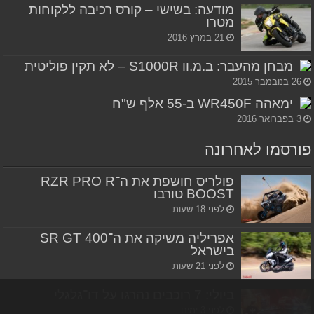
מודעה: בשישי – קורס רכיבה ללקוחות
מטרו
21 במרץ 2016
מבחן מהעבר: ב.מ.וו S1000R – לא תקין פוליטית
26 בנובמבר 2015
ימאהה WR450F ב-55 אלף ש"ח
3 בפברואר 2016
פורסמו לאחרונה
פולריס חושפת את ה־RZR PRO R
BOOST טורבו
לפני 18 שעות
אפריליה משיקה את ה־SR GT 400
בישראל
לפני 21 שעות
ביולי: 7 רוכבים נהרגו על דו־גלגלי
לפני 3 ימים