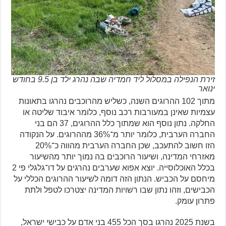
זירת הנפילה במסלול ליד חמדיה שבה נהרג ילד בן 9.5 בחודש
ינואר
מתוך 102 ההרוגים השנה, כשליש מהרוכבים נהרגו בתאונות
עצמיות שאינן במעורבות רכב נוסף, כלומר איבוד שליטה או
החלקה. נתון נוסף הוא שמתוך כלל ההרוגים, 37 הם בני
החברה הערבית, כלומר יותר מ־36% מההרוגים. על הנקודה
הזו חשוב להתעכב, שכן החברה הערבית מהווה כ־20%
מאזרחי המדינה, ושיעור הרוכבים בה נמוך יותר מהשיעור
בכלל האוכלוסייה. יוצא אפוא שערבים נהרגים על דו־גלגלי פי 2
מיחסם על הכביש. הנתון הזה דומה לשיעור ההרוגים הכללי על
הכבישים, וזהו נתון שבו רשויות המדינה יצטרכו לטפל ולתת
פתרון עומק.
בשנת 2025 נהרגו בסך הכל 455 בני אדם על כבישי ישראל,