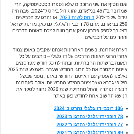
ואם נוסיף את שני הרוכבים שלא נספרו בסטטיסטיקה, הרי
שמדובר ב־457 בני־אדם. זהו גידול ביחס ל־2024, שבה היה
גידול של כ־20%
ביחס לשנת 2023
, אז נהרגו על הכבישים
259 בני אדם, מהם 78 רוכבי דו־גלגלי. גם כאן, מדינת ישראל
תצטרך לספק פתרון עומק ארוך טווח למכת תאונות הדרכים
וההרוגים על הכבישים.
הערה אחרונה: בשנים האחרונות אנחנו עוקבים באופן צמוד
אחרי הרוגי תאונות הדרכים על דו־גלגלי – כותבים על כל
תאונה ברשתות החברתיות, ובתחילת כל חודש מפרסמים
אייטם המסכם את כל הרוגי החודש שעבר. באמצע שנת 2025
נאלצנו להפסיק עם האייטם החודשי באתר, מפני שבשל
חילופי גברא נעצר צינור המידע מהרשויות. אולם לאחרונה
הבעיה נפתרה, והחל מתחילת שנת 2026 נחזור לסקר את
הנושא החשוב אחת לחודש כאן באתר.
106 רוכבי דו־גלגלי נהרגו ב־2024
78 רוכבי דו־גלגלי נהרגו ב־2023
77 רוכבי דו־גלגלי נהרגו ב־2022
89 רוכבי דו־גלגלי נהרגו ב־2021