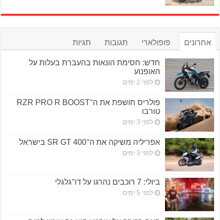
אחרונים
פופולארי
תגובות
תגיות
חדש: חסימת הונאות בהעברת בעלות על
האופנוע
לפני 2 ימים
פולריס חושפת את ה־RZR PRO R BOOST
טורבו
לפני 3 ימים
אפריליה משיקה את ה־SR GT 400 בישראל
לפני 3 ימים
ביולי: 7 רוכבים נהרגו על דו־גלגלי
לפני 5 ימים