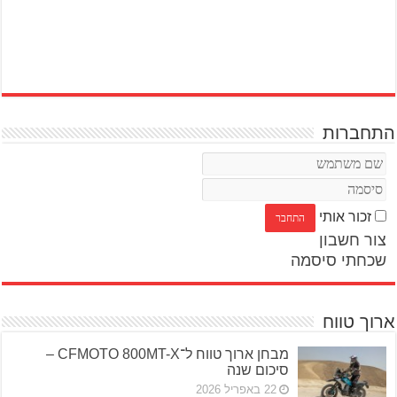
התחברות
זכור אותי
צור חשבון
שכחתי סיסמה
ארוך טווח
מבחן ארוך טווח ל־CFMOTO 800MT-X –
סיכום שנה
22 באפריל 2026