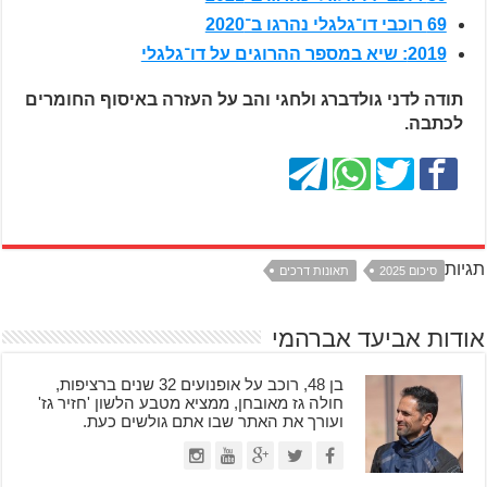
69 רוכבי דו־גלגלי נהרגו ב־2020
2019: שיא במספר ההרוגים על דו־גלגלי
תודה לדני גולדברג ולחגי והב על העזרה באיסוף החומרים
לכתבה.
תגיות
סיכום 2025
תאונות דרכים
אודות אביעד אברהמי
בן 48, רוכב על אופנועים 32 שנים ברציפות,
חולה גז מאובחן, ממציא מטבע הלשון 'חזיר גז'
ועורך את האתר שבו אתם גולשים כעת.