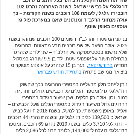
שהייתה השנה הקטלנית ביותר בכל הזמנים לרוכבי
דו־גלגלי על כבישי ישראל. בשנה האחרונה נהרגו 102
רוכבי דו־גלגלי, לעומת 106 רוכבים בשנה הקודמת – כך
עולה מנתוני הרלב"ד ומנתונים שאנו במערכת פול גז
אוספים באופן שוטף.
בנתוני המשטרה והרלב"ד רשומים 100 רוכבים שנהרגו בשנת
2025, אולם הפער של שני רוכבים נובע מתאונות ומהרוגים
שלא נרשמו בסטטיסטיקה של הרלב"ד – שני ילדים שנהרגו
בתחילת השנה על אופנועי שטח: ילד בן 9.5 שנהרג במסלול
חמדיה
בחודש ינואר
, ונער בן 15 שנהרג על אופנוע מוטוקרוס
ביציאה ממושב פתחיה
בתחילת חודש פברואר
.
ניתן לייחס חלק מהעלייה במספרי ההרוגים בכך שהשוק
הדו־גלגלי גדל ומספרי הכלים על הכבישים גדולים יותר. זה
כמובן נכון, אולם רק חלקית, שכן שיעור הגידול במספרי
ההרוגים גדול משיעור הגידול במספרי הכלים שעל הכבישים –
ואפילו באופן משמעותי. כך למשל, בשנת 2018 היו על כבישי
ישראל כ־139,500 כלים דו־גלגליים, ובשנה זו נהרגו 44 רוכבים
– הרוג לכל 3,710 כלים. בשנת 2019 נהרגו 69 רוכבים, ומספר
הדו־גלגליים עלה ל־144,000, כלומר הרוג לכל 2,086 כלים.