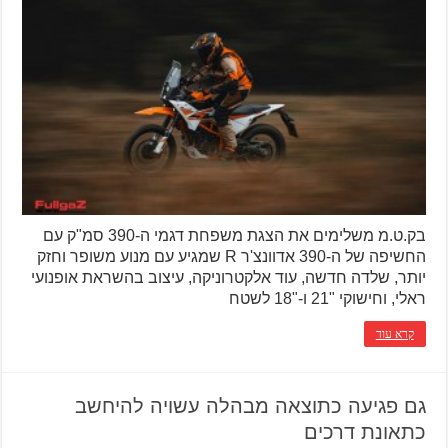
בק.ט.מ משלימים את הצגת משפחת דגמי ה-390 סמ"ק עם
החשיפה של ה-390 אדוונצ'ר R שמגיע עם מנוע משופר וחזק
יותר, שלדה חדשה, עוד אלקטרוניקה, עיצוב בהשראת אופנועי
ראלי, וחישוקי "21 ו-"18 לשטח
קרא עוד
גם פגיעה כתוצאה מבהלה עשויה להיחשב
כתאונת דרכים