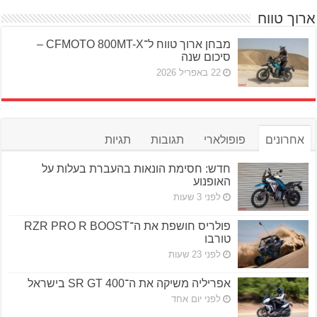
ארוך טווח
מבחן ארוך טווח ל־CFMOTO 800MT-X –
סיכום שנה
22 באפריל 2026
אחרונים
פופולארי
תגובות
תגיות
חדש: חסימת הונאות בהעברת בעלות על
האופנוע
לפני 3 שעות
פולריס חושפת את ה־RZR PRO R BOOST
טורבו
לפני 23 שעות
אפריליה משיקה את ה־SR GT 400 בישראל
לפני יום אחד