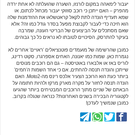
יעבור לימאהה במקום לורנזו, השערה שהועלתה לא אחת ירדה
מהפרק – האם ייתכן כי רוכב סוזוקי יעבור מכחול לכתום, או
שמא תעדיף הונדה לתת לקאל קראטשלאו את ההזדמנות שלה
הוא חיכה כדי לעבור לקבוצת מפעל בסדר גודל כמו זה? אלא
שאם מסתכלים על הביצועים של הבריטי העונה, שמרבה
בעיקר להתרסק, הסיכויים לטובתו לא נראים כל כך גבוהים.
כמובן שהרשימה של מועמדים פוטנציאלים 'ראויים' אחרים לא
נגמרת כאן. שמות כמו יאנונה, האחים אספרגרו, סקוט רדינג,
לוריס באז או אלבארו באוטיסטה – גם הם רוכבים מנוסים
שייתכן והונדה תנסה להחתים, אם כי אחד השמות ה'חמים'
ביותר כעת הוא הרוכב הצעיר אלכס רינס מה-Moto2. האם
הונדה תנסה לחזור על מקרה מארק מרקז ולהיות חתומה על
הבאתם של שניים מתוך הרוכבים המבטיחים ביותר שהגיעו
לקטגוריה הבכירה בשנים האחרונות?
כנראה שנגלה בקרוב.
כמובן שנמשיך לעדכן!