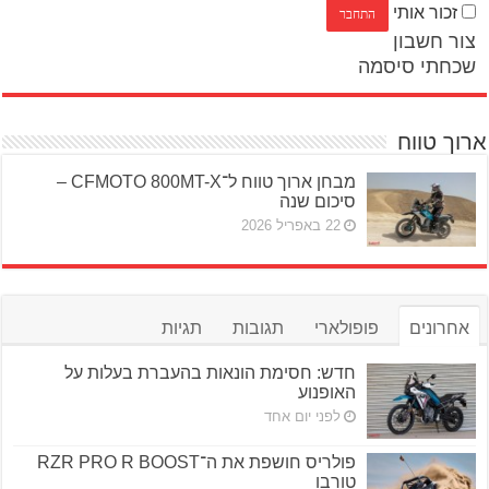
זכור אותי
צור חשבון
שכחתי סיסמה
ארוך טווח
מבחן ארוך טווח ל־CFMOTO 800MT-X –
סיכום שנה
22 באפריל 2026
אחרונים
פופולארי
תגובות
תגיות
חדש: חסימת הונאות בהעברת בעלות על
האופנוע
לפני יום אחד
פולריס חושפת את ה־RZR PRO R BOOST
טורבו