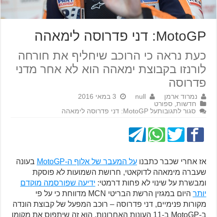
MotoGP: דני פדרוסה לימאהה
כעת נראה כי הרוכב שיחליף את חורחה
לורנזו בקבוצת ימאהה הוא לא אחר מדני
פדרוסה
נמרוד ארמן
null
3 במאי 2016
חדשות
,
ספורט
סגור לתגובות
על MotoGP: דני פדרוסה לימאהה
אז אחרי שכבר כתבנו
על המעבר של אלוף ה-MotoGP
בעונה
שעברה מימאהה לדוקאטי,
חרושת השמועות לא פוסקת
ומבשרת על שינוי לא פחות דרמטי:
ידיעה שפורסמה מוקדם
יותר
היום במגזין הרשת הבריטי MCN
מדווחת כי על פי
מקורות פנימיים, דני פדרוסה – רוכב המפעל של קבוצת הונדה
ב-MotoGP ב-11 העונות האחרונות, הוא זה שיתפוס את מקומו