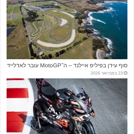
סוף עידן בפיליפ איילנד – ה־MotoGP עובר לאדלייד
23 בפברואר 2026