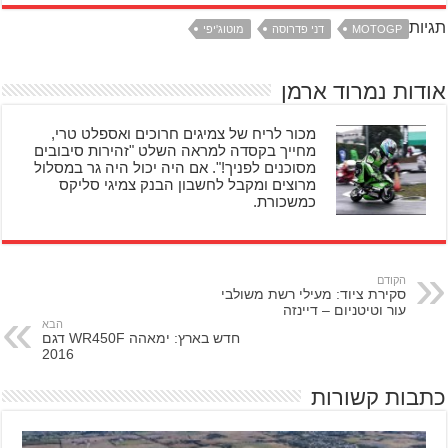
תגיות
MOTOGP
דני פדרוסה
מוטוג'יפי
אודות נמרוד ארמן
מכור לריח של צמיגים חרוכים ואספלט טרי,
מחייך בקסדה למראה השלט "זהירות סיבובים
מסוכנים לפניך!". אם היה יכול היה גר במסלול
מרוצים ומקבל לחשבון הבנק צמיגי סליקס
כמשכורת.
הקודם
סקירת ציוד: מעילי רשת משולבי
עור וטיטניום – דיינזה
הבא
חדש בארץ: ימאהה WR450F דגם
2016
כתבות קשורות