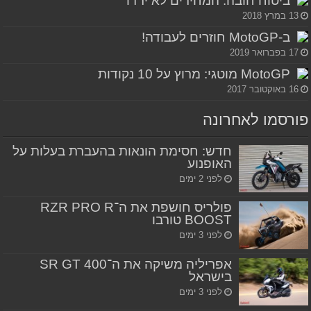
ביטוח חובה: המחירים לא ירדו
13 במרץ 2018
ב-MotoGP חוזרים לעבודה!
17 בפברואר 2019
MotoGP מוטגי: מרוץ על 10 נקודות
16 באוקטובר 2017
פורסמו לאחרונה
חדש: חסימת הונאות בהעברת בעלות על
האופנוע
לפני 2 ימים
פולריס חושפת את ה־RZR PRO R
BOOST טורבו
לפני 3 ימים
אפריליה משיקה את ה־SR GT 400
בישראל
לפני 3 ימים