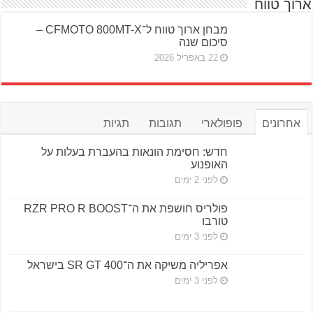
ארוך טווח
מבחן ארוך טווח ל־CFMOTO 800MT-X –
סיכום שנה
22 באפריל 2026
אחרונים
פופולארי
תגובות
תגיות
חדש: חסימת הונאות בהעברת בעלות על
האופנוע
לפני 2 ימים
פולריס חושפת את ה־RZR PRO R BOOST
טורבו
לפני 3 ימים
אפריליה משיקה את ה־SR GT 400 בישראל
לפני 3 ימים