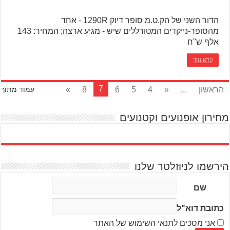
הדור השני של הק.ט.מ סופר דיוק 1290R - אחד
מהסופר-נייקדים המטורללים שיש - מגיע ארצה; המחיר: 143
אלף ש"ח
קרא עוד
7
הראשון
...
«
4
5
6
8
»
עמוד מתוך
מחירון אופנועים וקטנועים
הירשמו לניוזלטר שלנו
שם
כתובת דוא"ל
אני מסכים לתנאי השימוש של האתר