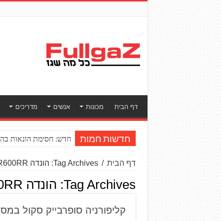
דף הבית
מכונות
אנשים
מדריכים
חדש: חסימת הונאות בהע
חדשות חמות
דף הבית
/
Tag Archives: הונדה CBR600RR
Tag Archives:
הונדה CBR600RR
קליפורניה סופרבייק סקול במסלו