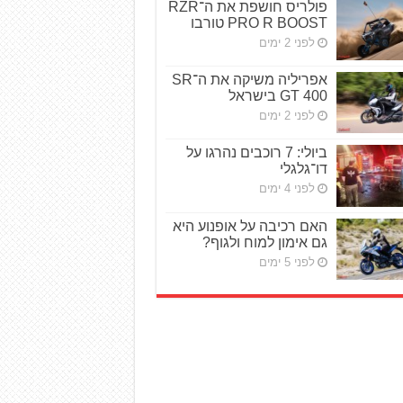
פולריס חושפת את ה־RZR
PRO R BOOST טורבו
לפני 2 ימים
אפריליה משיקה את ה־SR
GT 400 בישראל
לפני 2 ימים
ביולי: 7 רוכבים נהרגו על
דו־גלגלי
לפני 4 ימים
האם רכיבה על אופנוע היא
גם אימון למוח ולגוף?
לפני 5 ימים