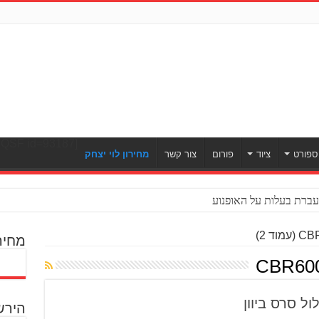
[ULWPQSF id=93187]
ספורט
ציוד
פורום
צור קשר
מחירון לוי יצחק
ברת בעלות על האופנוע
(עמוד 2)
מחיר
ל סרס ביוון
הירש