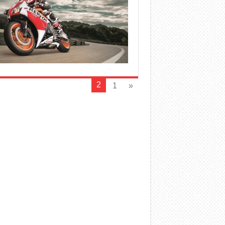
2
1
«