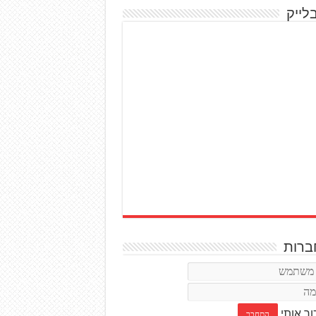
לייק
רות
ור אותי