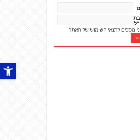
בת
"ל
י מסכים לתנאי השימוש של האתר
פתח סרגל