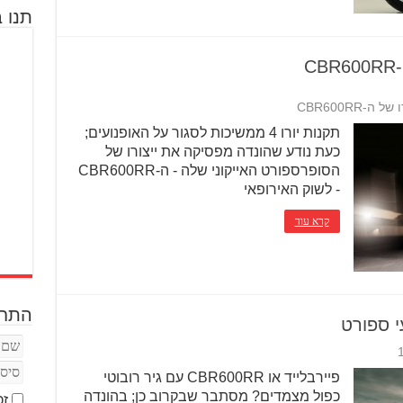
תנו ב
C
CBR600RR
תקנות יורו 4 ממשיכות לסגור על האופנועים;
כעת נודע שהונדה מפסיקה את ייצורו של
הסופרספורט האייקוני שלה - ה-CBR600RR
- לשוק האירופאי
קרא עוד
התחב
פיירבלייד או CBR600RR עם גיר רובוטי
כפול מצמדים? מסתבר שבקרוב כן; בהונדה
זכ