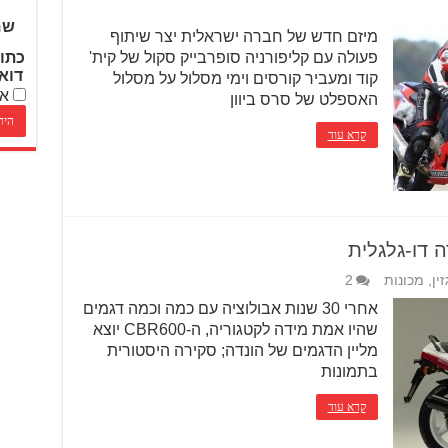
שם
מיזם חדש של חברה ישראלית יצר שיתוף
פעולה עם קליפורניה סופרבייק סקול של קית'
כתו
דוא
קוד ומעביר קורסים וימי מסלול על מסלול
אנ
האספלט של סרס ביוון
קרא עוד
ין
,
מכונות
2
אחרי 30 שנות אבולוציה עם כמה וכמה דגמים
שהיו אמת מידה לקטגוריה, ה-CBR600 יוצא
מליין הדגמים של הונדה; סקירה היסטורית
בתמונות
קרא עוד