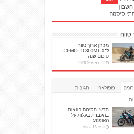
חשבון
תי סיסמה
 טווח
מבחן ארוך טווח
ל־CFMOTO 800MT-X –
סיכום שנה
22 באפריל 2026
ונים
פופולארי
תגובות
ות
חדש: חסימת הונאות
בהעברת בעלות על
האופנוע
לפני 16 שעות