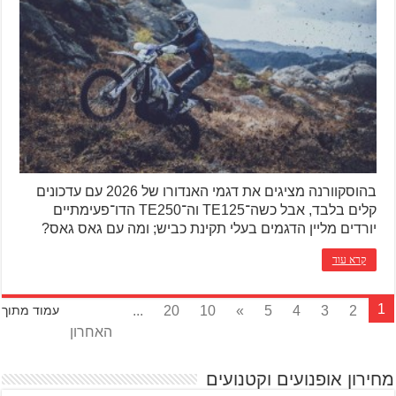
בהוסקוורנה מציגים את דגמי האנדורו של 2026 עם עדכונים
קלים בלבד, אבל כשה־TE125 וה־TE250 הדו־פעימתיים
יורדים מליין הדגמים בעלי תקינת כביש; ומה עם גאס גאס?
קרא עוד
1
...
20
10
»
5
4
3
2
עמוד מתוך
האחרון
מחירון אופנועים וקטנועים