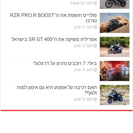
לפני 22 שעות
פולריס חושפת את ה־RZR PRO R BOOST
טורבו
לפני 2 ימים
אפריליה משיקה את ה־SR GT 400 בישראל
לפני 2 ימים
ביולי: 7 רוכבים נהרגו על דו־גלגלי
לפני 4 ימים
האם רכיבה על אופנוע היא גם אימון למוח
ולגוף?
לפני 5 ימים