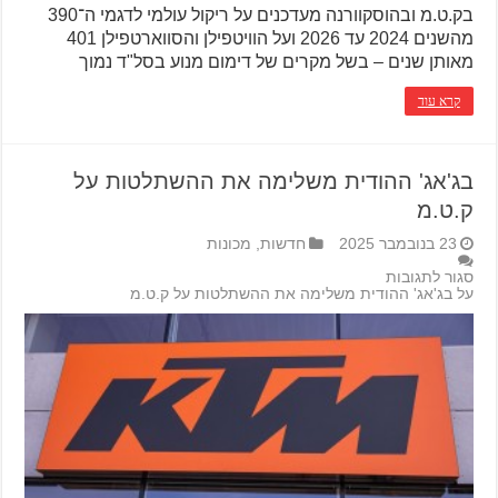
בק.ט.מ ובהוסקוורנה מעדכנים על ריקול עולמי לדגמי ה־390
מהשנים 2024 עד 2026 ועל הוויטפילן והסווארטפילן 401
מאותן שנים – בשל מקרים של דימום מנוע בסל"ד נמוך
קרא עוד
בג'אג' ההודית משלימה את ההשתלטות על
ק.ט.מ
23 בנובמבר 2025
חדשות
,
מכונות
סגור לתגובות
על בג'אג' ההודית משלימה את ההשתלטות על ק.ט.מ