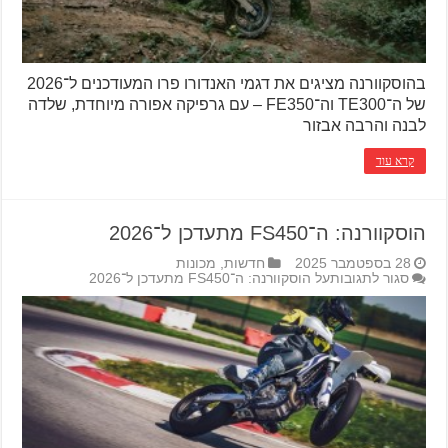
בהוסקוורנה מציגים את דגמי האנדורו פרו המעודכנים ל־2026
של ה־TE300 וה־FE350 – עם גרפיקה אפורה מיוחדת, שלדה
לבנה והרבה אבזור
קרא עוד
הוסקוורנה: ה־FS450 מתעדכן ל־2026
28 בספטמבר 2025
חדשות
,
מכונות
סגור לתגובות
על הוסקוורנה: ה־FS450 מתעדכן ל־2026