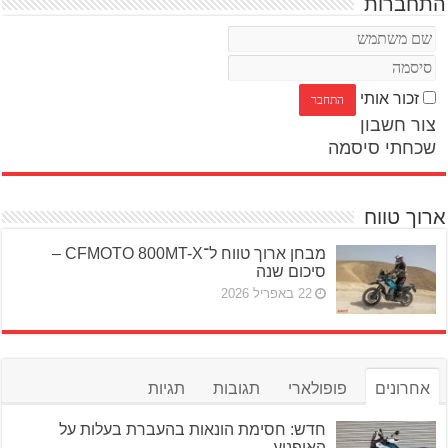
התחברות
זכור אותי
צור חשבון
שכחתי סיסמה
ארוך טווח
מבחן ארוך טווח ל־CFMOTO 800MT-X –
סיכום שנה
22 באפריל 2026
אחרונים
פופולארי
תגובות
תגיות
חדש: חסימת הונאות בהעברת בעלות על
האופנוע