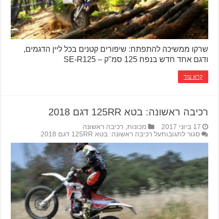
שרקו ממשיכה להתפתח: שיפורים קטנים בכל ליין הדגמים,
ודגם אחד חדש בנפח 125 סמ"ק – SE-R125
קרא עוד
רכיבה ראשונה: בטא 125RR דגם 2018
17 ביוני 2017
מכונות
,
רכיבה ראשונה
סגור לתגובות
על רכיבה ראשונה: בטא 125RR דגם 2018