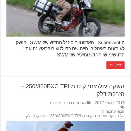
ה-SuperDual - האדוונצ'ר-סינגל החדש של SWM - הושק
לעיתונות באיטליה; היינו שם כדי לטעום לראשונה את
הדו-שימושי החדש והיעיל של SWM
קרא עוד
השקה עולמית: ק.ט.מ 250/300EXC TPI –
הזרקת דלק
23 במאי 2017
מבחני דרכים
,
מכונות
סגור לתגובות
על השקה עולמית: ק.ט.מ 250/300EXC TPI – הזרקת דלק