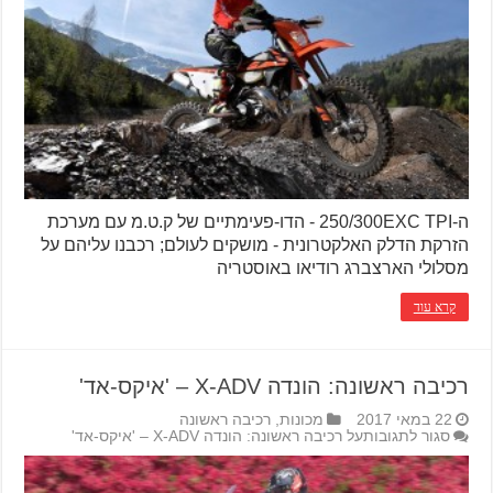
ה-250/300EXC TPI - הדו-פעימתיים של ק.ט.מ עם מערכת
הזרקת הדלק האלקטרונית - מושקים לעולם; רכבנו עליהם על
מסלולי הארצברג רודיאו באוסטריה
קרא עוד
רכיבה ראשונה: הונדה X-ADV – 'איקס-אד'
22 במאי 2017
מכונות
,
רכיבה ראשונה
סגור לתגובות
על רכיבה ראשונה: הונדה X-ADV – 'איקס-אד'