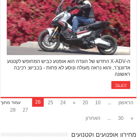
ה-X-ADV החדש של הונדה הוא אופנוע כביש המחופש לקטנוע
אדוונצ'ר, והוא נראה מעולה ונוסע לא פחות - בכביש; רכיבה
ראשונה
קרא עוד
26
הראשון
...
10
20
«
24
25
עמוד מתוך
28
27
»
30
...
האחרון
מחירון אופנועים וקטנועים