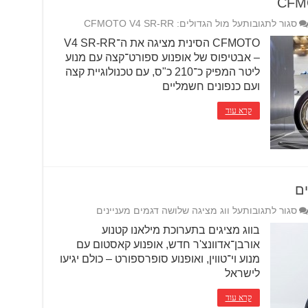
סגור לתגובות
על מול הגדולים: CFMOTO V4 SR-RR
CFMOTO הסינית מציגה את ה־V4 SR-RR
– אבטיפוס של אופנוע ספורט־קצה עם מנוע
ליטר המפיק כ־210 כ"ס, עם טכנולוגיית קצה
ועם כנפונים חשמליים
קרא עוד
ים
סגור לתגובות
על ווג מציגה שלושה דגמים מעניינים
בווג מציגים בתערוכת מילאנו קטנוע
אורבן־אדוונצ'ר חדש, אופנוע קאסטום עם
מנוע וי־טווין, ואופנוע סופרספורט – כולם יגיעו
לישראל
קרא עוד