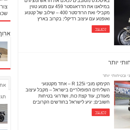
באיטלג'ט מסובבים לכולם את הראש ומציגים
צור 
במילאנו את הדראגסטר 459 עם מנוע טווין
מקבילי ואת הרודסטר 400 – שילוב של קטנוע
שכח
ואופנוע עם עיצוב רדיקלי; בקרוב בארץ
קרא עוד
ארוך
הקימקו מובי R 125i – אחד מקטנועי
אחר
השליחים הפופולריים בישראל – מקבל עיצוב
מעודכן, עוד קצת כוח, ושדרוגי בטיחות
תגי
חשובים; יגיע לישראל בחודשים הקרובים
קרא עוד