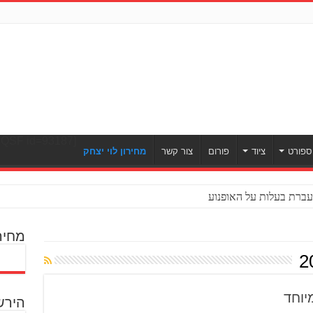
[ULWPQSF id=93187]
ספורט
ציוד
פורום
צור קשר
מחירון לוי יצחק
ברת בעלות על האופנוע
מחיר
הירש