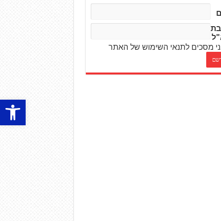
בת
"ל
י מסכים לתנאי השימוש של האתר
פתח סרגל