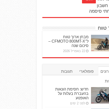
חשבון
תי סיסמה
 טווח
מבחן ארוך טווח
ל־CFMOTO 800MT-X –
סיכום שנה
22 באפריל 2026
ונים
פופולארי
תגובות
ות
חדש: חסימת הונאות
בהעברת בעלות על
האופנוע
לפני 2 ימים