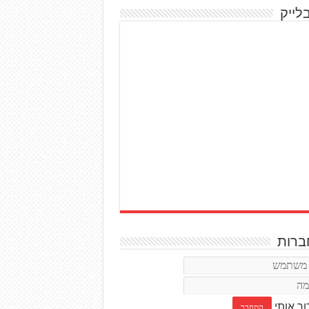
לייק
רות
ור אותי