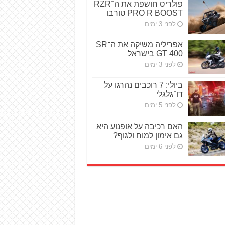
פולריס חושפת את ה־RZR
PRO R BOOST טורבו
לפני 3 ימים
אפריליה משיקה את ה־SR
GT 400 בישראל
לפני 3 ימים
ביולי: 7 רוכבים נהרגו על
דו־גלגלי
לפני 5 ימים
האם רכיבה על אופנוע היא
גם אימון למוח ולגוף?
לפני 6 ימים