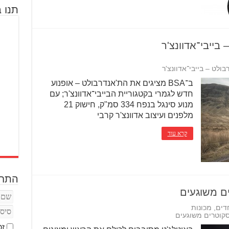
תנו ב
ב־BSA מציגים את הת'אנדרבולט – אופנוע
חדש לגמרי בקטגוריית הבייבי־אדוונצ'ר; עם
מנוע סינגל בנפח 334 סמ"ק, חישוק 21
מלפנים ועיצוב אדוונצ'ר קרבי
קרא עוד
התחב
ים משוגעים
דים
,
מכונות
סקוטרים משוגעים
זכ