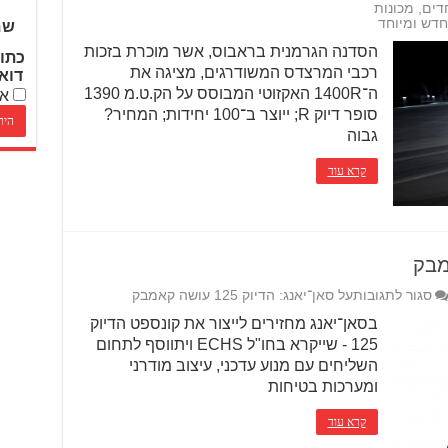
דים
,
מכונות
שם
הסדנה הגרמנית בראבוס, אשר מוכרת בזכות
כתו
רכבי המרצדס המשודרגים, מציגה את
דוא
ה־1400R האקזוטי המבוסס על הק.ט.מ 1390
אנ
סופר דיוק R; ייוצר ב־100 יחידות; המחיר?
גבוה
קרא עוד
סגור לתגובות
על סאן־יאנג: הדיוק 125 עושה קאמבק
בסאן־יאנג מחזירים לייצור את קונספט הדיוק
125 - שייקרא בחו"ל ECHS ויתווסף לתחום
השליחים עם מנוע עדכני, עיצוב מודרני
ומערכות בטיחות
קרא עוד