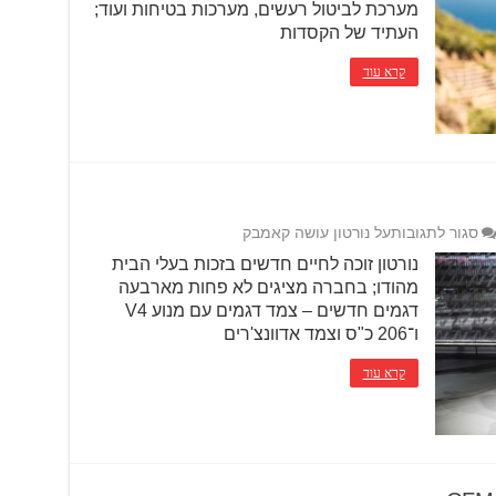
מערכת לביטול רעשים, מערכות בטיחות ועוד;
העתיד של הקסדות
קרא עוד
סגור לתגובות
על נורטון עושה קאמבק
נורטון זוכה לחיים חדשים בזכות בעלי הבית
מהודו; בחברה מציגים לא פחות מארבעה
דגמים חדשים – צמד דגמים עם מנוע V4
ו־206 כ"ס וצמד אדוונצ'רים
קרא עוד