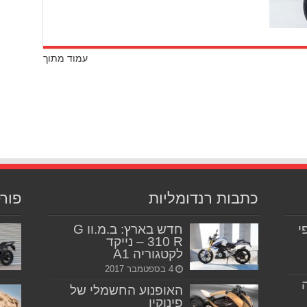
עמוד מתוך
כתבות רנדומליות
פור
יפי
חדש בארץ: ב.מ.וו G
310 R – נייקד
לקטגוריה A1
4 בספטמבר 2017
האופנוע החשמלי של
פינוקיו