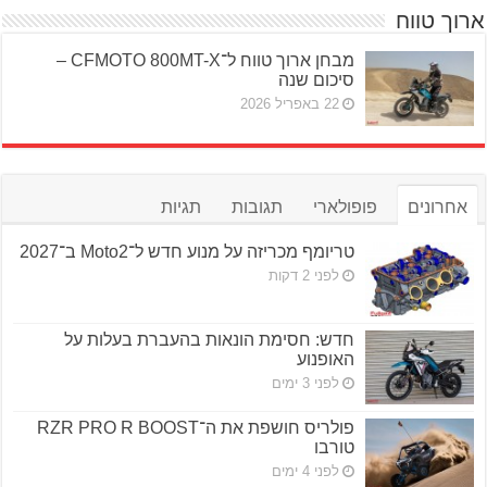
ארוך טווח
מבחן ארוך טווח ל־CFMOTO 800MT-X –
סיכום שנה
22 באפריל 2026
אחרונים
פופולארי
תגובות
תגיות
טריומף מכריזה על מנוע חדש ל־Moto2 ב־2027
לפני 2 דקות
חדש: חסימת הונאות בהעברת בעלות על
האופנוע
לפני 3 ימים
פולריס חושפת את ה־RZR PRO R BOOST
טורבו
לפני 4 ימים