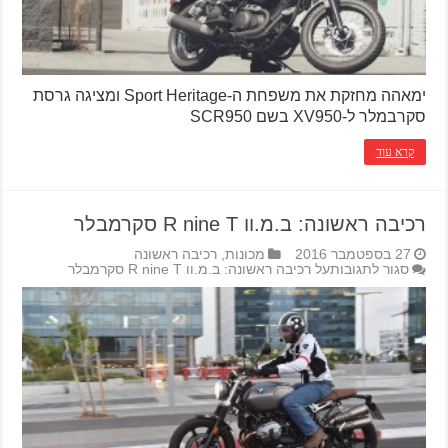
ימאהה מחזקת את משפחת ה-Sport Heritage ומציגה גרסת
סקרבמלר ל-XV950 בשם SCR950
קרא עוד
רכיבה ראשונה: ב.מ.וו R nine T סקרמבלר
27 בספטמבר 2016
מכונות
,
רכיבה ראשונה
סגור לתגובות
על רכיבה ראשונה: ב.מ.וו R nine T סקרמבלר