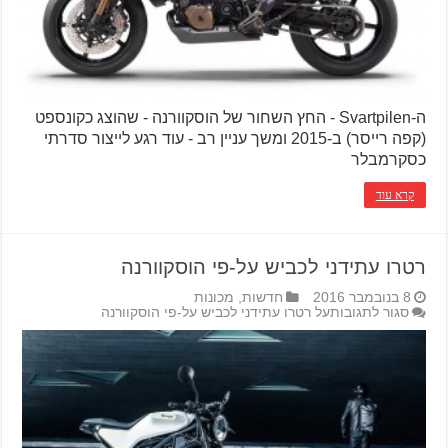
ה-Svartpilen - החץ השחור של הוסקוורנה - שהוצג כקונספט
(קפה רייסר) ב-2015 ומשך עניין רב - עוד רגע לייצור סדרתי
כסקרמבלר
קרא עוד
רטרו עתידני לכביש על-פי הוסקוורנה
8 בנובמבר 2016
חדשות
,
מכונות
סגור לתגובות
על רטרו עתידני לכביש על-פי הוסקוורנה