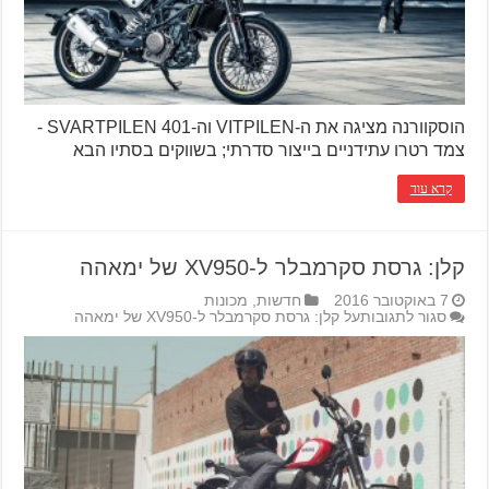
הוסקוורנה מציגה את ה-VITPILEN וה-SVARTPILEN 401 -
צמד רטרו עתידניים בייצור סדרתי; בשווקים בסתיו הבא
קרא עוד
קלן: גרסת סקרמבלר ל-XV950 של ימאהה
7 באוקטובר 2016
חדשות
,
מכונות
סגור לתגובות
על קלן: גרסת סקרמבלר ל-XV950 של ימאהה