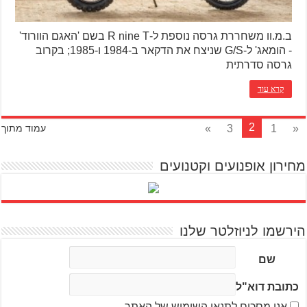
ב.מ.וו משחררת גרסה נוספת ל-R nine T בשם 'האגם הוורוד'
- הומאג' ל-G/S שניצח את הדקאר ב-1984 ו-1985; בקרוב
גרסה סדרתית
קרא עוד
2
»
3
1
«
עמוד מתוך
מחירון אופנועים וקטנועים
הירשמו לניוזלטר שלנו
שם
כתובת דוא"ל
אני מסכים לתנאי השימוש של האתר