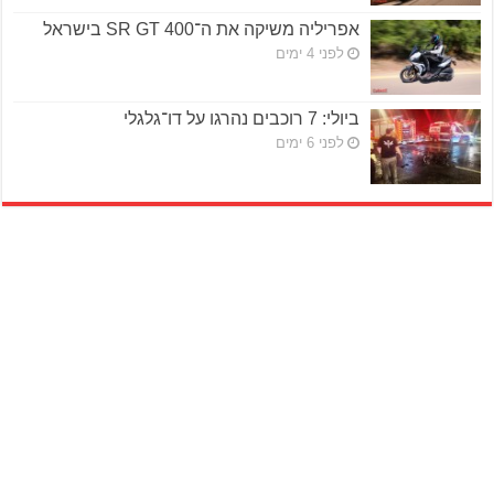
אפריליה משיקה את ה־SR GT 400 בישראל
לפני 4 ימים
ביולי: 7 רוכבים נהרגו על דו־גלגלי
לפני 6 ימים