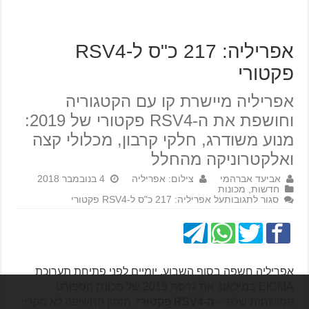
אפריליה: 217 כ"ס ל-RSV4
פקטורי
אפריליה מיישרת קו עם הקטגוריה
וחושפת את ה-RSV4 פקטורי של 2019:
מנוע משודרג, חלקי קרבון, מכלולי קצה
ואלקטרוניקה מהחלל
אביעד אברהמי
צילום: אפריליה
4 בנובמבר 2018
חדשות
,
מכונות
סגור לתגובות
על אפריליה: 217 כ"ס ל-RSV4 פקטורי
אפריליה חשפה בסוף השבוע, יומיים לפני פתיחת תערוכת
EICMA במילאנו, את גרסת 2019 של מכונת הספורט
המושחזת שלה –
ה-RSV4 פקטורי
. תזמון החשיפה לא מקרי: