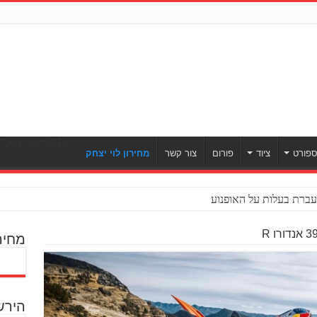
[ULWPQSF id=93187]
פורט
ציוד
פורום
צור קשר
מחירון לוי יצחק
ברת בעלות על האופנוע
מחיר
הירש