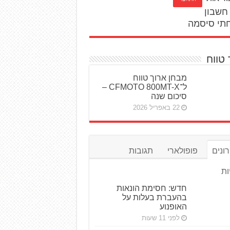
חשבון
תי סיסמה
 טווח
מבחן ארוך טווח
ל־CFMOTO 800MT-X –
סיכום שנה
22 באפריל 2026
ונים
פופולארי
תגובות
ות
חדש: חסימת הונאות
בהעברת בעלות על
האופנוע
לפני 11 שעות