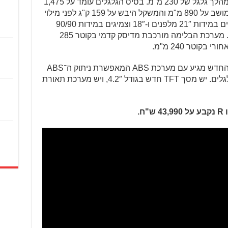
קליקים מקצה לקצה). בשני הצדדים יש מהלך גלגל של 230 מ"מ. בסיס הגלגלים עומד על 1,475
מ"מ, מרווח הגחון על 272 מ"מ, גובה המושב על 890 מ"מ והמשקל היבש על 159 ק"ג לפני מילוי
9 הליטרים במיכל הדלק. חישוקי השפיצים במידות 21″ מלפנים ו-18″ וצמיגים במידות 90/90
ו־140/80 הנעולים בצמיגי מצלר קארו 4. מערכת הבלימה מורכבת מדיסק קדמי בקוטר 285
מבחינת אלקטרוניקה, ה־390 אנדורו R החדש מגיע עם מערכת ABS המאפשרת ניתוק ה־ABS
מהגלגל האחורי או ניתוק מלא משני הגלגלים. יש מסך TFT חדש בגודל 4.2″, ויש מערכת תאורת