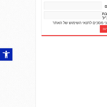
בת
"ל
י מסכים לתנאי השימוש של האתר
פתח סרגל