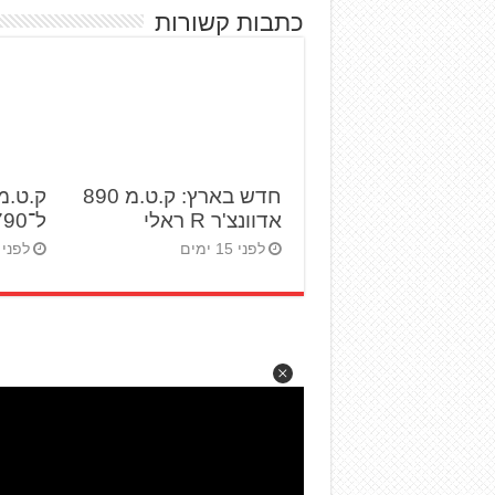
כתבות קשורות
חדש בארץ: ק.ט.מ 890
ק.ט.מ
אדוונצ'ר R ראלי
ל־790 אדוונצ'ר
לפני 15 ימים
לפני 23 ימים