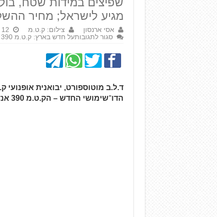
מגיע לישראל; מחיר ההשקה: 44 אלף
אסי ארנסון
צילום: ק.ט.מ
12 באוקטובר 2025
סגור לתגובות
על חדש בארץ: ק.ט.מ 390 אנדורו R
ד.ל.ב מוטוספורט, יבואנית אופנועי 
הדו־שימושי החדש – הק.ט.מ 390 אנדורו R.