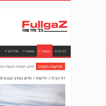
דף הבית
מכונות
אנשים
מדריכים
ס
חדש: חסימת הונאות בהע
חדשות חמות
דף הבית
/
חדשות
/
חדש בארץ: ק.ט.מ 390 אנדורו R