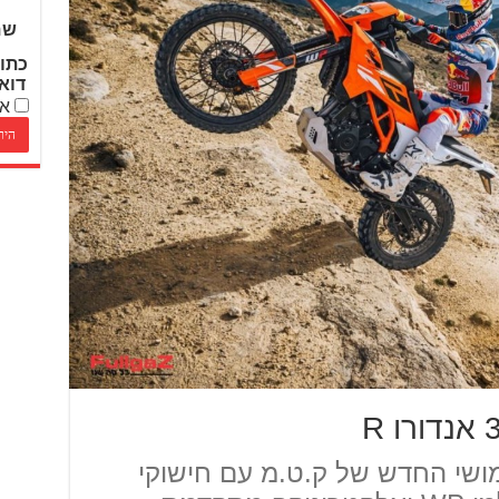
שם
כתו
דוא
אנ
 R – הדו-שימושי החדש של ק.ט.מ עם חישוקי