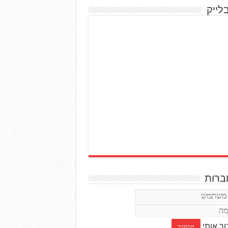
לייק
רות
ור אותי