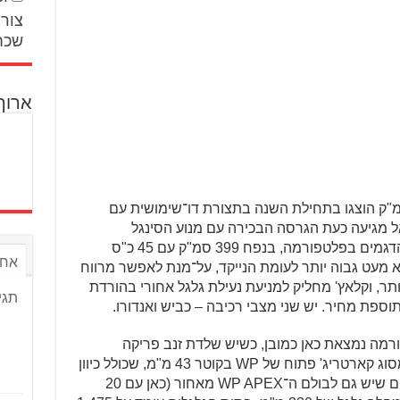
צור 
שכח
ארוך
חים 390 ו־125 סמ"ק הוצגו בתחילת השנה בתצורת דו־שימושית עם
ל מגיעה כעת הגרסה הבכירה עם מנוע הסינגל
, שהגיע גם לשאר הדגמים בפלטפורמה, בנפח 399 סמ"ק עם 45 כ"ס
אחר
ר נמצא מעט גבוה יותר לעומת הנייקד, על־מנת לאפשר מרווח
ותר, וקלאץ' מחליק למניעת נעילת גלגל אחורי בהורדת
תגי
וספת מחיר. יש שני מצבי רכיבה – כביש ואנדורו.
ה נמצאת כאן כמובן, כשיש שלדת זנב פריקה
מאלומיניום. מלפנים נמצא מזלג קדמי מסוג קארטריג' פתוח של WP בקוטר 43 מ"מ, שכולל כיוון
שיכוך כיווץ והחזרה ב־30 קליקים – כיוונים שיש גם לבולם ה־WP APEX מאחור (כאן עם 20