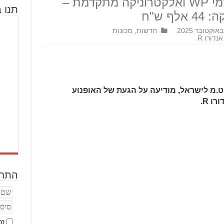
שפיצים במידות שטח, בולמי WP ואלקטרוניקה מתקדמת –
תנו ב
 ש"ח
חדשות
,
מכונות
ק.ט.מ לישראל, מודיעה על הגעת של האופנוע
התחב
זכ