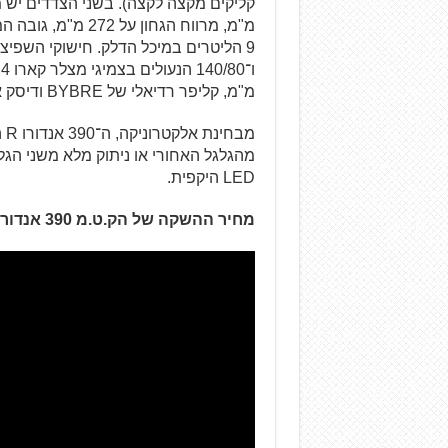
מ"מ, קליפר רדיאלי של BYBRE ודיסק אחורי בקוטר 240 מ"מ.
LED היקפית.
מחיר ההשקה של
הק.ט.מ 390 אנדורו R נקבע על 43,990 ש"ח.