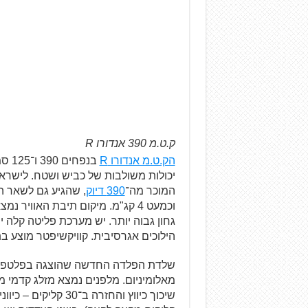
ק.ט.מ 390 אנדורו R
הק.ט.מ אנדורו R
בנפ
יכולות משולבות של כביש ושטח. לישרא
המוכר מה־
390 דיוק
וכמעט 4 קג"מ. מיקום תיבת האווי
גחון גבוה יותר. יש מערכת פליטה קלה י
הילוכים אגרסיבית. קוויקשיפטר מוצע בת
שלדת הפלדה החדשה שהוצגה בפלטפורמ