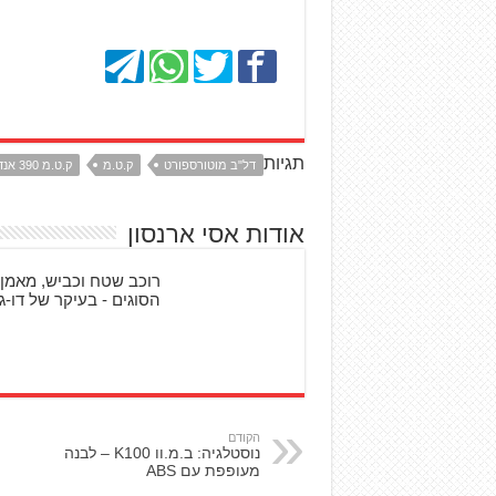
תגיות
דל"ב מוטורספורט
ק.ט.מ
ק.ט.מ 390 אנדורו R
אודות אסי ארנסון
רוכב שטח וכביש, מאמן 
הסוגים - בעיקר של דו-גל
הקודם
נוסטלגיה: ב.מ.וו K100 – לבנה
מעופפת עם ABS