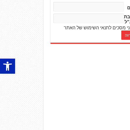
בת
"ל
י מסכים לתנאי השימוש של האתר
פתח סרגל