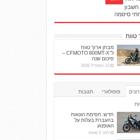
חשבון
תי סיסמה
 טווח
מבחן ארוך טווח
ל־CFMOTO 800MT-X –
סיכום שנה
22 באפריל 2026
ונים
פופולארי
תגובות
ות
חדש: חסימת הונאות
בהעברת בעלות על
האופנוע
לפני 5 שעות