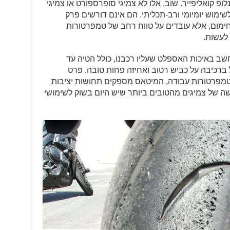
לופ קואליפייר. שוב, אלו לא צמיגי סופרספורט או צמיגי
שימוש יומיומי ורב-תכליתי. הם אינם דורשים פרק
ימום, אלא עובדים על טווח רחב של טמפרטורות
 לעשות.
שב באיכות האספלט שעליו רכבנו, כולל הטיה עד
של ה-SV650 שלנו וכולל ברכיבה על כביש רטוב ואחיזה פחות טובה. פרט
וטמפרטורות עבודה, המיטאס מספקים תחושות יציבות
ושה של צמיגים מהטובים ביותר שיש היום בשוק לשימושי