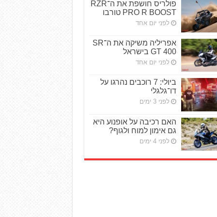
פולריס חושפת את ה־RZR
PRO R BOOST טורבו
לפני יום אחד
אפריליה משיקה את ה־SR
GT 400 בישראל
לפני יום אחד
ביולי: 7 רוכבים נהרגו על
דו־גלגלי
לפני 3 ימים
האם רכיבה על אופנוע היא
גם אימון למוח ולגוף?
לפני 4 ימים