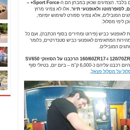
ים בלבד. הצמיגים שכאן במבחן הם ה-
Sport Force+
–
, לסופרמוטו ולאופנועי תיור.
אלו לא צמיגי מרוץ
ים המובילים, אלא צמיגי ספורט לשימוש יומיומי,
ן לימי מסלול.
 המקובלות לאופנועי כביש (פירוט ומחירים בסוף הכתבה), ועם כל
מהירות המתאימים לאופנועי כביש סטנדרטיים, כלומר
תגים המובילים.
את צמד ה-Sport Force+ במידות 120/70ZR17 ו-160/60ZR17 הרכבנו על הסוזוקי SV650
עד היום רכבנו עליהם כ-6,000 ק"מ – ביום יום, בטיולי סוף
לול על מסלול פצאל
.