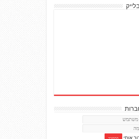
לייק
רות
ור אותי