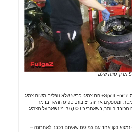
בואו נתחיל מהשורה התחתונה: המיטאס Sport Force+ הם צמיגי כביש שלא נופלים משום צמיג
ר, ומספקים אחיזה, יציבות, ספיגה והיגוי ברמה
גבוהה ביותר. בנוסף, אורך החיים שלהם מכובד ביותר, כשאחרי כ-6,000 ק"מ נשאר על הצמיג
חינת אחיזה, המיטאס Sport Force+ נמצא בקו אחד עם צמיגים שאיתם רכבנו לאחרונה –