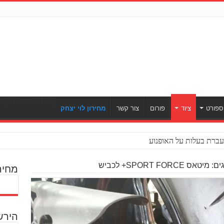
[ULWPQSF id=93187]
ספורט
ציוד
פורום
צור קשר
מחירון לוי יצחק
ברת בעלות על האופנוע
ס SPORT FORCE+ לכביש
מחיר
הירש