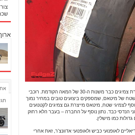
צור 
שכח
ארוך
אחר
מיטאס היא חברת צמיגים צ'כית שמייצרת צמיגים כבר משנות ה-30 של המאה הקודמת. רוכבי
השטח של מיטאס, שמספקים ביצועים טובים במחיר נמוך
תגי
סף לצמיגי שטח, מיטאס מייצרת גם צמיגים לקטנועים
כאני הנדסי כבד. נתון נוסף על החברה – בעבר הלא רחוק
גדולות כמו מישלין.
ליים לאופנועי כביש ולאופנועי אדוונצ'ר, זאת אחרי