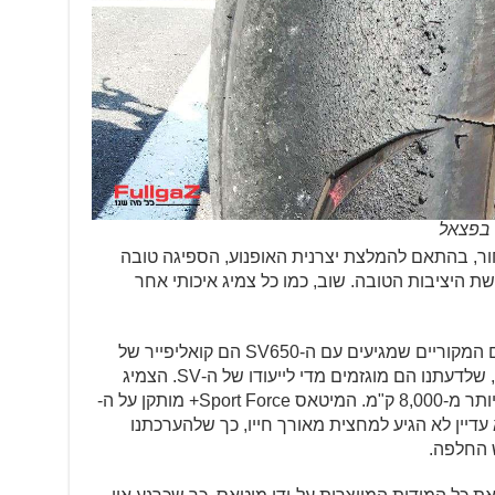
 בפצאל
 אוויר של 32 מלפנים ו-36 מאחור, בהתאם להמלצת יצרנית האופנוע, הספיגה טובה
ת היציבות הטובה. שוב, כמו כל צמיג איכותי אחר
גם אורך החיים מכובד בהחלט. הצמיגים המקוריים שמגיעים עם ה-SV650 הם קואליפייר של
דאנלופ – צמיגי סופרספורט מדור קודם, שלדעתנו הם מוגזמים מדי לייעודו של ה-SV. הצמיג
האחורי המקורי נגמר לגמרי אחרי קצת יותר מ-8,000 ק"מ. המיטאס Sport Force+ מותקן על ה-
מ, ונראה שהוא עדיין לא הגיע למחצית מאורך חייו, כך שלהערכתנו