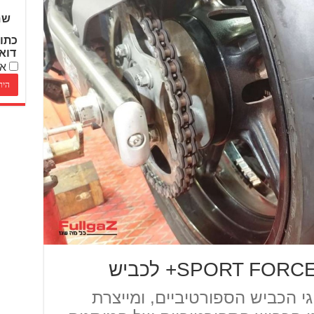
שם
כתו
דוא
אנ
 הכביש הספורטיביים, ומייצרת