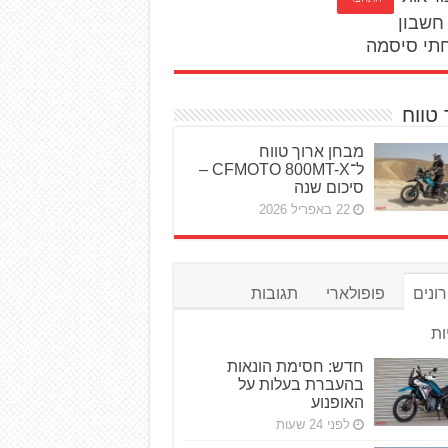
חשבון
תי סיסמה
 טווח
מבחן ארוך טווח
ל־CFMOTO 800MT-X –
סיכום שנה
22 באפריל 2026
ונים
פופולארי
תגובות
ות
חדש: חסימת הונאות
בהעברת בעלות על
האופנוע
לפני 24 שעות