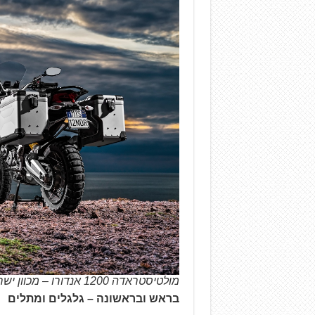
מולטיסטראדה 1200 אנדורו – מכוון ישר לב.מ.וו R1200GS
בראש ובראשונה – גלגלים ומתלים