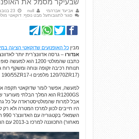
שבעיקר מסמל את האופנוע שעל 
אביעד אברהמי
null
23 בנובמבר 2015
סגור לתגובות
על מבט נוסף: דוקאטי מול
מבין
כל האופנועים שדוקאטי הציגה במיל
אנדורו
כתבנו שהמולטי 1200 ה
תנוחת רכיבה זקופה ונוחה ומשקף רוח גד
(120/70ZR17 מלפנים ו-190/55ZR17 מאחור) – קלענו למדי בתיאור שלנו.
למעשה, אפשר לומר שדוקאטי תקפה את ס
R1200GS הוא המלך הבלתי מעורע
מאחור) התכווננה למרכז ב-2013 עם האדוונצ'ר 1190, ועכשיו כאמור התור של דוקאטי.