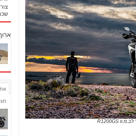
צור 
שכח
ארוך
אחר
תגי