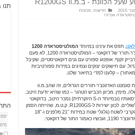
הכוונת - ב.מ.וו R1200GS
תנו ב
חדשות
,
מכונות
טיסטראדה אנדורו
אנו
, תפס את עינינו במיוחד
המולטיסטראדה 1200
– גרסה אדוונצ'רית יותר לאדוונצ'ר-תורר של דוקאטי – המולטיסטראדה 1200. לא פעם
וא למעשה סופרבייק זקוף. אופנוע ספורט עם גנים דוקאטיסטיים, שקיבל
ול. עם חישוקים יצוקים וצמיגים במידות ספורטיביות
גמנט האדוונצ'ר-תוררים הגדולים, זה שהב.מ.וו
ר שלה, מימין. מכיוון הכביש הטהור – כמו שהיא יודעת היטב.
אבל למרות שהמולטיסטראדה על כל גרסאותיו (ובמיוחד ה-S היוקרתית) נמכר היטב, בדוקאטי
התחב
היו חייבים לכוון למרכז המטרה ולא רק לשוליים. לכוון ישירות ל-R1200GS. ק.ט.מ, שהייתה הסמן
השמאלי בקטגוריה עם האדוונצ'ר 990 הקרבי לשטח (גלגלי שטח במידות "21 מלפנים ו-"18
זכ