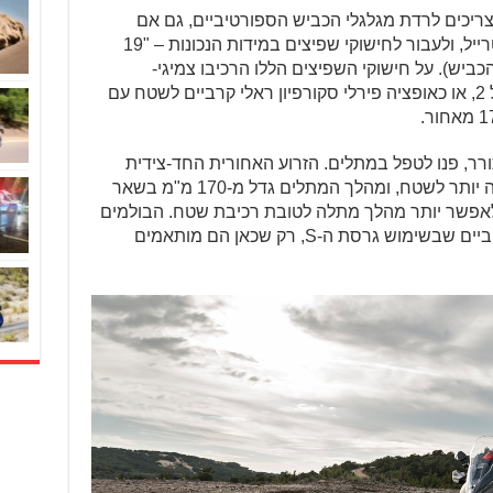
צריכים לרדת מגלגלי הכביש הספורטיביים, גם אם
מולבשים עליהם צמיגי פירלי סקורפיון טרייל, ולעבור לחישוקי שפיצים במידות הנכונות – "19
מגרסת הכביש). על חישוקי השפיצים הללו הרכיבו צמיגי-
דו-שימושיים מדגם פירלי סקורפיון טרייל 2, או כאופציה פירלי סקורפיון ראלי קרביים לשטח עם
ורר, פנו לטפל במתלים. הזרוע האחורית החד-צידית
פינתה את מקומה לזרוע דו-צידית קשיחה יותר לשטח, ומהלך המתלים גדל מ-170 מ"מ בשאר
ראדה ל-200 מ"מ, כדי לאפשר יותר מהלך מתלה לטובת רכיבת שטח. הבולמים
הם אלקטרוניים – הסקייהוק הסמי-אקטיביים שבשימוש גרסת ה-S, רק שכאן הם מותאמים