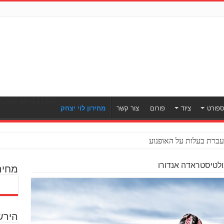
[ULWPQSF id=93187]
פורט
ציוד
פורום
צור קשר
מחירון לוי יצחק
ברת בעלות על האופנוע
ולטיסטראדה אנדורו
מחיר
הירש