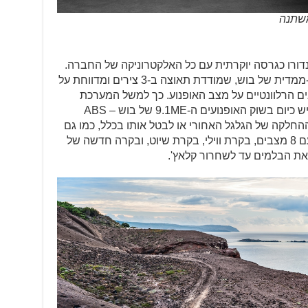
ורו כגרסה יוקרתית עם כל האלקטרוניקה של החברה.
האנדורו מגיע עם מערכת אינרציה תלת-ממדית של בוש, שמודדת תאוצה ב-3 צירים ומדווחת על
קשורת CAN Bus למחשבים הרלוונטיים על מצב האופנוע. כך למשל המערכת
מתקשרת עם ה-ABS המודרני ביותר שיש כיום בשוק האופנועים ה-9.1ME של בוש – ABS
ההחלקה של הגלגל האחורי או לבטל אותו בכלל, כמו גם
את כל המערכת. יש גם בקרת החלקה עם 8 מצבים, בקרת ווילי, בקרת שיוט, ובקרה חדשה של
את הבלמים עד לשחרור קלאץ'.