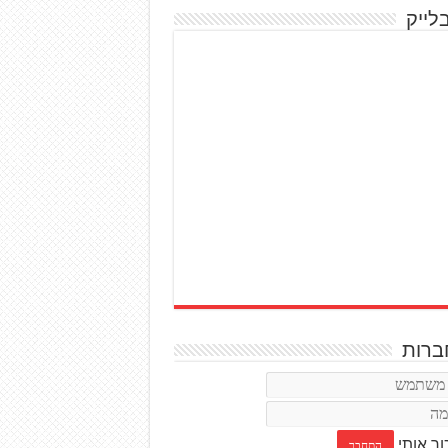
לייק
רות
ור אותי