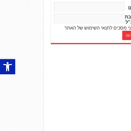
בת
"ל
י מסכים לתנאי השימוש של האתר
פתח סרגל