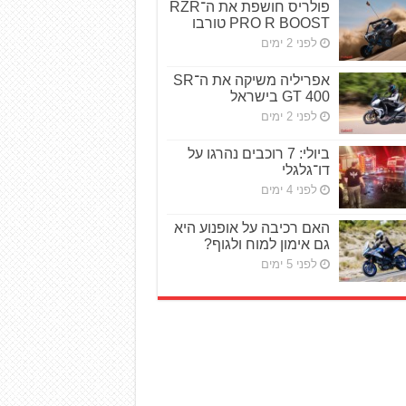
פולריס חושפת את ה־RZR
PRO R BOOST טורבו
לפני 2 ימים
אפריליה משיקה את ה־SR
GT 400 בישראל
לפני 2 ימים
ביולי: 7 רוכבים נהרגו על
דו־גלגלי
לפני 4 ימים
האם רכיבה על אופנוע היא
גם אימון למוח ולגוף?
לפני 5 ימים