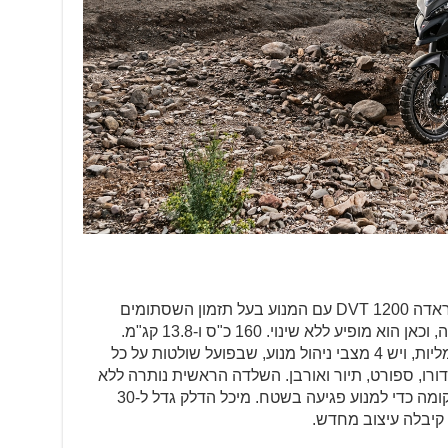
הבסיס לגרסת האנדורו הוא המולטיסטראדה 1200 DVT עם המנוע בעל תזמון השסתומים
המשתנה. הכרנו אותו כבר בשנה שעברה, וכאן הוא מופיע ללא שינוי. 160 כ"ס ו-13.8 קג"מ.
בקיצור, ערימות של כוח. המצערות חשמליות, ויש 4 מצבי ניהול מנוע, שבפועל שולטות על כל
כו') – אנדורו, ספורט, תיור ואורבן. השלדה הראשית נותרה ללא
שינוי, אך מערכת הפליטה שינתה את מקומה כדי למנוע פגיעה בשטח. מיכל הדלק גדל ל-30
 קיבלה עיצוב מחדש.