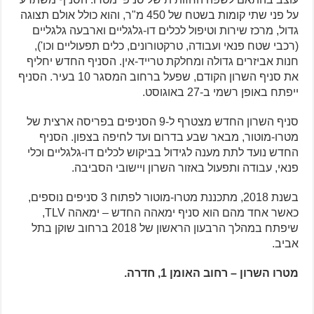
על פני שתי קומות בשטח של 450 מ"ר, והוא כולל אולם תצוגה
גדול, מרכז שירות וטיפול לכלים דו-גלגליים וארבעה גלגליים
(רכבי שטח פנאי ועבודה, טרקטורונים, כלים תפעוליים וכו'),
חנות אביזרים גדולה ומחלקת טרייד-אין. הסניף החדש יחליף
את סניף השרון הקודם, שפעל ברחוב המסגר 10 בעיר. הסניף
ייפתח באופן רשמי ב-27 באוגוסט.
סניף השרון החדש מצטרף ל-9 הסניפים בפריסה ארצית של
מטרו-מוטור, מבאר שבע בדרום ועד לחיפה בצפון. הסניף
החדש נועד לתת מענה לגידול בביקוש לכלים דו-גלגליים וכלי
פנאי, עבודה ותפעול באזור השרון ויישובי הסביבה.
בשנת 2018, מתכננת מטרו-מוטור לפתוח 3 סניפים נוספים,
כאשר אחד מהם הוא סניף ימאהה החדש – ימאהה TLV,
שיפתח במהלך הרבעון הראשון של 2018 ברחוב שוקן בתל
אביב.
מטרו השרון – רחוב האומן 1, חדרה.