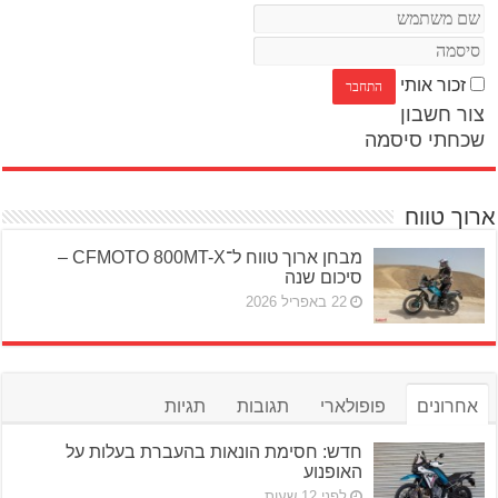
זכור אותי
צור חשבון
שכחתי סיסמה
ארוך טווח
מבחן ארוך טווח ל־CFMOTO 800MT-X –
סיכום שנה
22 באפריל 2026
אחרונים
פופולארי
תגובות
תגיות
חדש: חסימת הונאות בהעברת בעלות על
האופנוע
לפני 12 שעות