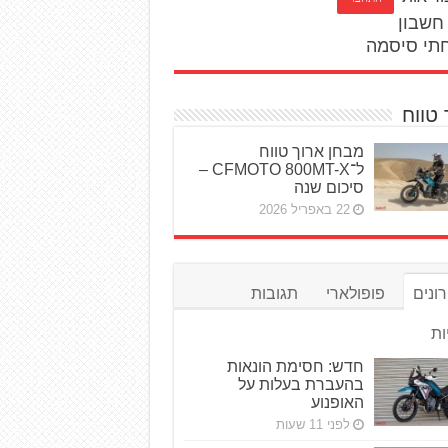
חשבון
תי סיסמה
 טווח
מבחן ארוך טווח
ל־CFMOTO 800MT-X –
סיכום שנה
22 באפריל 2026
ונים
פופולארי
תגובות
ות
חדש: חסימת הונאות
בהעברת בעלות על
האופנוע
לפני 11 שעות