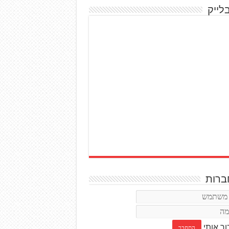
לייק
רות
ור אותי