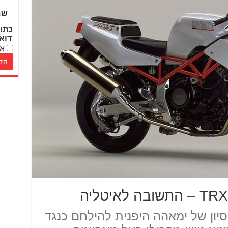
שם
כתו
דוא
אנ
TRX היה הניסיון של ימאהה היפנית להילחם כנגד