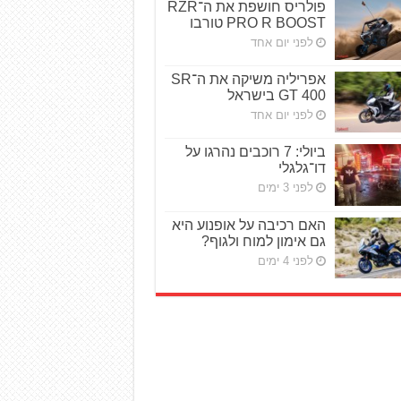
פולריס חושפת את ה־RZR
PRO R BOOST טורבו
לפני יום אחד
אפריליה משיקה את ה־SR
GT 400 בישראל
לפני יום אחד
ביולי: 7 רוכבים נהרגו על
דו־גלגלי
לפני 3 ימים
האם רכיבה על אופנוע היא
גם אימון למוח ולגוף?
לפני 4 ימים