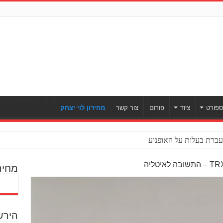
[ULWPQSF id=93187]
פורט
ציוד
פורום
צור קשר
מחירון לוי יצחק
ברת בעלות על האופנוע
מחיר
הירש