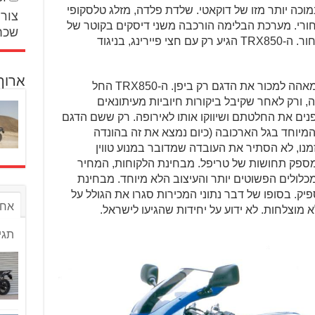
מוכה יותר מזו של דוקאטי. שלדת פלדה, מזלג טלסקופי
צור 
האחורי. מערכת הבלימה הורכבה משני דיסקים בקוטר של
שכח
298 מ"מ מלפנים ודיסק בודד כנהוג מאחור. ה-TRX850 הגיע רק עם חצי פיירינג, בניגוד
ארוך
נקודה מעניינת היא שמלכתחילה רצו בימאהה למכור את הדגם רק ביפן. ה-TRX850 החל
1 בעצימות נמוכה, ורק לאחר שקיבל ביקורות חיוביות מעיתונאים
יפנים את החלטתם ושיווקו אותו לאירופה. רק ששם הדגם
יוחד בגל הארכובה (כיום נמצא את זה בהונדה
מנו, לא הסתיר את העובדה שמדובר במנוע טווין
לא מספק תחושות של טריפל. מבחינת הלקוחות, המחיר
מכלולים הפשוטים יותר והעיצוב הלא מיוחד. מבחינת
יק. בסופו של דבר נתוני המכירות סגרו את הגולל על
אחר
תגי