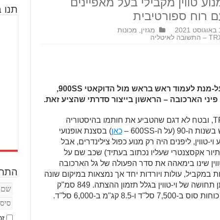
נות ה-90, עם מנוע טווין מקבילי בעל מאפיינים
תנו ב
 רוח ספורטיבית
202
מגזין
,
מכונות
הימאהה TRX850 נולד בשנת 1996 על-מנת לעמוד ראש בראש מול הדוקאטי 900SS,
לא דגם שמוכר לרבים, הימאהה TRX850, ובטח לא דגם שהטביע את חותמו בהיסטוריה
כאן
) בסצנת אופנועי
וי-טווין, ליפנים היה רק מנוע כפול צילינדרים, אבל
TDM8 (מעין ספורט-תיור אקסצנטרי שעליו נכתוב בעתיד) שכב שם על
וין שינו בימאהה את סדר הפעולה של גל הארכובה
התחב
 ובו הבוכנות נעות במקביל, עולות ויורדות יחד אך נמצאות במיקום שונה
במחזור העבודה – ל-270°. סידור זה נותן תחושה של וי-טווין בגלל תזמון ההצתה. 849 סמ"ק
מקוררי נוזל ועשרה שסתומים סיפקו 80 כוחות סוס ב-7,500 סל"ד ו-8.5 קג"מ ב-6,000 סל"ד.
זכ