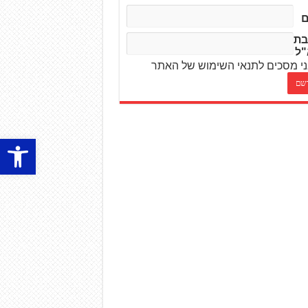
בת
"ל
י מסכים לתנאי השימוש של האתר
פתח סרגל