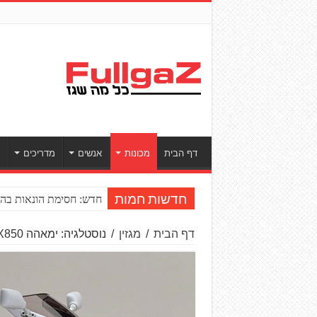
דף הבית
מכונות
אנשים
מדריכים
ס
חדש: חסימת הונאות בהע
חדשות חמות
דף הבית
/
מגזין
/
נוסטלגיה: ימאהה TRX850 – התשובה לאיטליה