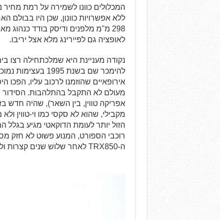
המכלולים כוונו לשמירה על רמת מחיר נ
ללא אפשרויות כוונון, שכן היו בבולם 
לאופציה גם לפיירינג מלא אצל יריבו.
להימכר שם בשנת 995
אירופאיים שהוזמנו לרכוב עליו, הפכו ה
מעולם לא התקבל בהתלהבות. הסידור המ
אפריקה טווין, בין השאר), שהיה חדש בז
מקבילי, שהוא לא סקסי כמו וי-טווין ו
הזול יותר לעומת הדוקאטי מגיע בגלל ה
רוכבי הספורט, המנוע פשוט לא חזק מספ
ה-TRX850 לאחר שלוש שנים קצרות ולא מוצלחות. לא ידוע על יחידות שהגיעו לישראל.