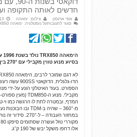
דוקאטי בש
חדשים לאותה התקופה ועם
אסי ארנסון
צילום: ימאהה
13 באוגוסט 1
סגור לתגובות
על נוסטלגיה: ימאהה TRX850 – התשובה לאיטליה
בסיוע מנוע טווין מקבילי עם 270° בין פיני הארכובה – הראשון בייצור סדרתי שהציע זאת.
הדו-גלגלית. הדוקאטי 900SS עשה רעש בשנות ה-90 (על ה-600SS –
הספורט. בעוד האיטלקי הונע על-ידי מנוע 
מקבילי. מנוע ה-50
המדף, ובמטרה לתת לו הרגשה כמו וי-טו
מ-360° – שהיה ב-TDM
אלו דחפו משקל יבש של 190 ק"ג.