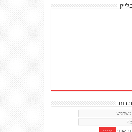
לייק
רות
ור אותי