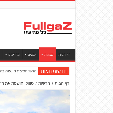
דף הבית
מכונות
אנשים
מדריכים
ס
חדש: חסימת הונאות בהע
חדשות חמות
דף הבית
/
חדשות
/
סוזוקי חושפת את ה־SV-7GX – המחליף של הוויסטרום