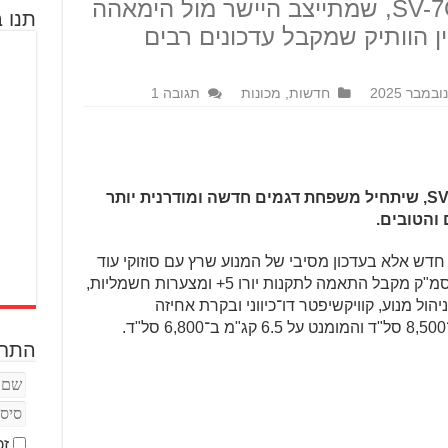
בסוזוקי חושפים את ה־SV-7GX, שמתייצב היישר מול הימאהה
תנו ב
וי־טווין הוותיק שמקבל עדכונים רבים
חדשות
,
מכונות
תגובה 1
בסוזוקי מציגים במילאנו את ה־SV-7GX, שיתחיל משפחת דגמים חדשה ומודרנית יותר
דש אלא בעדכון מסיבי של המנוע שרץ עם סוזוקי עוד
משנת 1999. מנוע הווי־טווין בנפח 645 סמ"ק מקבל התאמה לתקנות יורו 5+ ומצערות חשמליות,
ול מנוע, קוויקשיפטר דו־כיווני ובקרת אחיזה
התחב
זכ