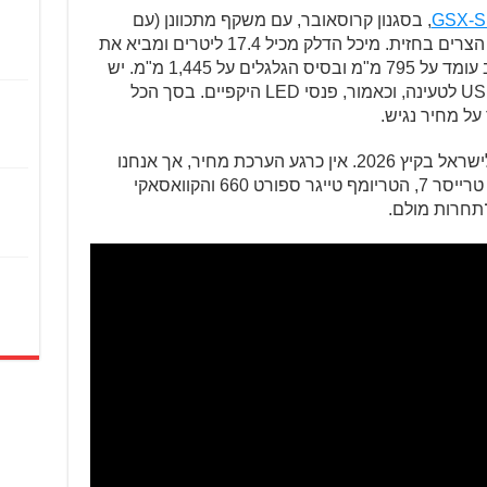
GSX-S
, בסגנון קרוסאובר, עם משקף מתכוונן (עם
ברגים) ומגני ידיים, וכמובן פנסי ה־LED הצרים בחזית. מיכל הדלק מכיל 17.4 ליטרים ומביא את
המשקל ל־211 ק"ג מלאים, גובה המושב עומד על 795 מ"מ ובסיס הגלגלים על 1,445 מ"מ. יש
מסך TFT מודרני בגודל 4.2″, שקע USB-C לטעינה, וכאמור, פנסי LED היקפיים. בסך הכל
על מחיר נגיש.
הסוזוקי SV-7GX צפוי להגיע לאירופה ולישראל בקיץ 2026. אין כרגע הערכת מחיר, אך אנחנו
מצפים לתחרות ישירה אל מול הימאהה טרייסר 7, הטריומף טייגר ספורט 660 והקוואסאקי