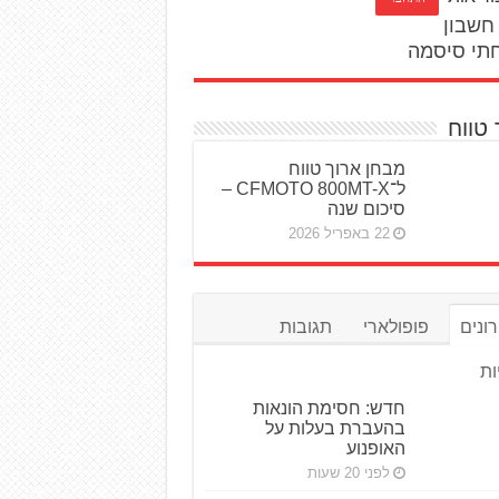
חשבון
תי סיסמה
 טווח
מבחן ארוך טווח
ל־CFMOTO 800MT-X –
סיכום שנה
22 באפריל 2026
ונים
פופולארי
תגובות
ות
חדש: חסימת הונאות
בהעברת בעלות על
האופנוע
לפני 20 שעות