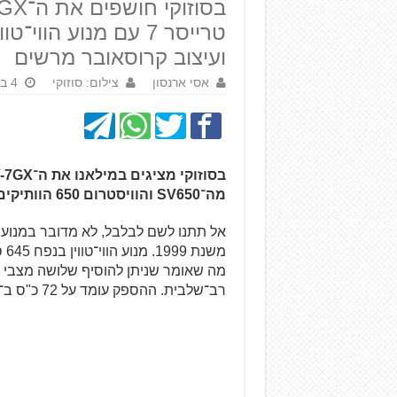
טרייסר 7 עם מנוע הו
ועיצוב קרוסאובר מרשים
אסי ארנסון
צילום: סוזוקי
4 בנובמבר 2025
מה־SV650 והוויסטרום 650 הוותיקים והטובים.
אל תתנו לשם לבלבל, לא מדובר במנוע ח
מה שאומר שניתן להוסיף שלושה מצבי ניה
רב־שלבית. ההספק עומד על 72 כ"ס ב־8,500 סל"ד והמומנט על 6.5 קג"מ ב־6,800 סל"ד.