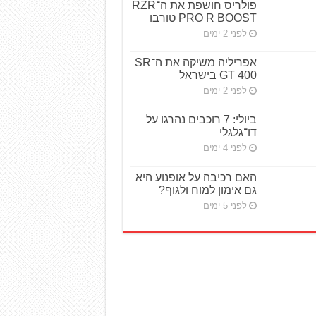
פולריס חושפת את ה־RZR
PRO R BOOST טורבו
לפני 2 ימים
אפריליה משיקה את ה־SR
GT 400 בישראל
לפני 2 ימים
ביולי: 7 רוכבים נהרגו על
דו־גלגלי
לפני 4 ימים
האם רכיבה על אופנוע היא
גם אימון למוח ולגוף?
לפני 5 ימים