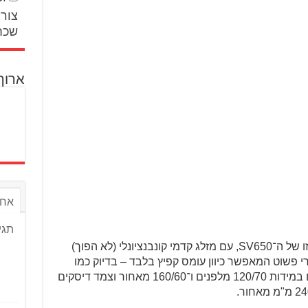
צור 
שכח
ארוך
אחר
תגי
שלדת הצינורות מפלדה דומה עד זהה לזו של ה־SV650, עם מזלג קדמי קונבנציונלי (לא הפוך)
לם אחורי פשוט המאפשר כיוון עומס קפיץ בלבד – בדיוק כמו
ב־SV הוותיק. יש חישוקי 17″ עם צמיגים במידות 120/70 מלפנים ו־160/60 מאחור וצמד דיסקים