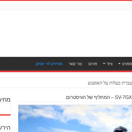
[ULWPQSF id=93187]
פורט
ציוד
פורום
צור קשר
מחירון לוי יצחק
ברת בעלות על האופנוע
מחיר
הירש