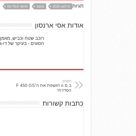
תגיות
מילאנו 2025
סוזוקי
סוזוקי SV-7GX
אודות אסי ארנסון
רוכב שטח וכביש, מאמן 
הסוגים - בעיקר של דו-גל
הקודם
ב.מ.וו חושפת את ה־F 450 GS
הסדרתי
כתבות קשורות