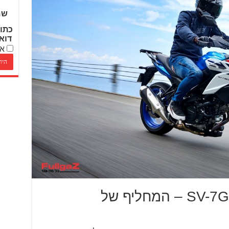
שם
כתו
דוא
אנ
סוזוקי חושפת את ה־SV-7GX – המחליף של