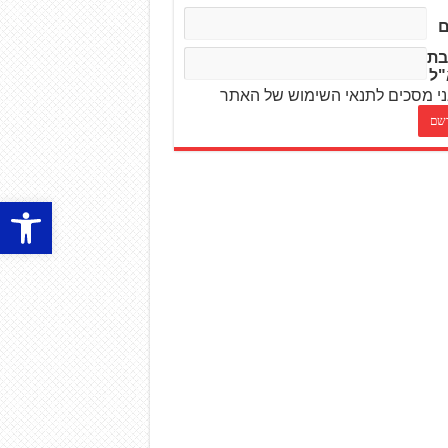
בת
"ל
י מסכים לתנאי השימוש של האתר
פתח סרגל