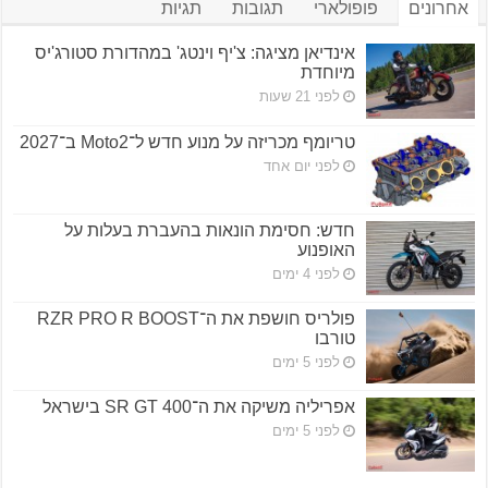
אחרונים
פופולארי
תגובות
תגיות
אינדיאן מציגה: צ'יף וינטג' במהדורת סטורג'יס
מיוחדת
לפני 21 שעות
טריומף מכריזה על מנוע חדש ל־Moto2 ב־2027
לפני יום אחד
חדש: חסימת הונאות בהעברת בעלות על
האופנוע
לפני 4 ימים
פולריס חושפת את ה־RZR PRO R BOOST
טורבו
לפני 5 ימים
אפריליה משיקה את ה־SR GT 400 בישראל
לפני 5 ימים