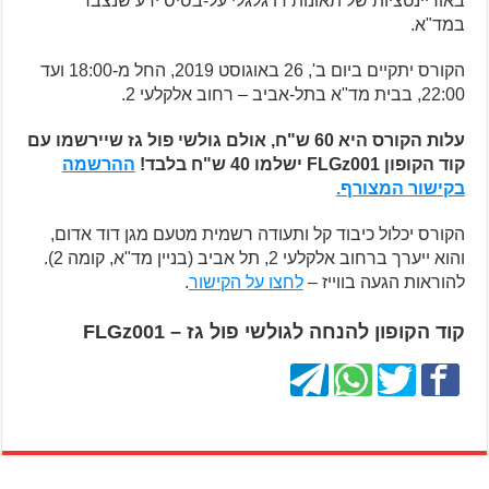
באוריינטציות של תאונות דו גלגלי על-בסיס ידע שנצבר
במד"א.
הקורס יתקיים ביום ב', 26 באוגוסט 2019, החל מ-18:00 ועד
22:00, בבית מד"א בתל-אביב – רחוב אלקלעי 2.
עלות הקורס היא 60 ש"ח, אולם גולשי פול גז שיירשמו עם
קוד הקופון FLGz001 ישלמו 40 ש"ח בלבד!
ההרשמה
בקישור המצורף.
הקורס יכלול כיבוד קל ותעודה רשמית מטעם מגן דוד אדום,
והוא ייערך ברחוב אלקלעי 2, תל אביב (בניין מד"א, קומה 2).
להוראות הגעה בווייז –
לחצו על הקישור
.
קוד הקופון להנחה לגולשי פול גז – FLGz001