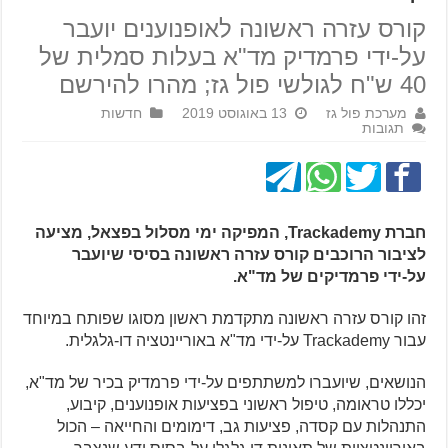
קורס עזרה ראשונה לאופנוענים יועבר
על-ידי פרמדיק מד"א בעלות סמלית של
40 ש"ח לגולשי פול גז; מהרו להירשם
מערכת פול גז
13 באוגוסט 2019
חדשות
תגובות
חברת Trackademy, המפיקה ימי מסלול בפצאל, מציעה
לציבור הרוכבים קורס עזרה ראשונה בסיסי שיועבר
על-ידי פרמדיקים של מד"א.
זהו קורס עזרה ראשונה מתקדמת ראשון מסוגו שפותח במיוחד
עבור Trackademy על-ידי מד"א באוריינטציה דו-גלגלית.
הנושאים, שיועברו למשתתפים על-ידי פרמדיק בכיר של מד"א,
יכללו טראומה, טיפול ראשוני בפציעות אופנוענים, קיבוע,
התנהלות עם קסדה, פציעות גב, דימומים והחייאה – הכול