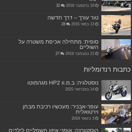
18 בדצמבר 2018
32
טור עורך – דרך חדשה
13 במאי 2015
28
סופית: מתחילה אכיפת משטרה על
השוליים
21 בנובמבר 2019
27
כתבות רנדומליות
נוסטלגיה: ב.מ.וו HP2 מגהמוטו
14 בפברואר 2025
עופר-אבניר: מעכשיו רכיבת מבחן
וירטואלית
3 בינואר 2019
הוסקוורנה: אופני איזון חשמליים לילדים