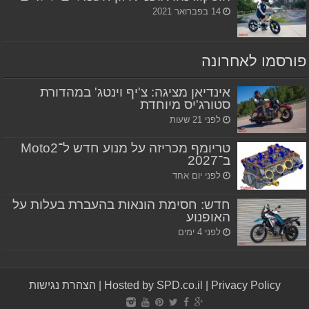
14 בפברואר 2021
פורסמו לאחרונה
אינדיאן מציגה: צ'יף וינטג' במהדורת
סטורג'יס מיוחדת
לפני 21 שעות
טריומף מכריזה על מנוע חדש ל־Moto2
ב־2027
לפני יום אחד
חדש: חסימת הונאות בהעברת בעלות על
האופנוע
לפני 4 ימים
Privacy Policy
|
Hosted by SPD.co.il
|
הצהרת נגישות