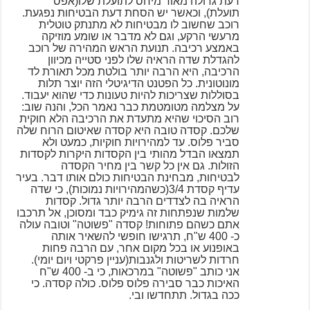
דעת גדולה מאוד מיחס לתועלת שלו(אפס
תועלת), וכאשר יש הסחת דעת הבטיחות נפגעת.
רוכב שחשוב לו מבטיחות לא מתנתק טוטלית
מרעשי הרקע, וגם לא מדבר או שומע מוזיקה
באמצע רכיבה. תנועת הראש המהירה של רוכב
להגדלת שדה הראיה שלו לפני סטייה מכיוון
הרכיבה, היא הרבה יותר בולטת מכל תאורת לד
מונוטונית. כל הפטנט הדיגיטלי הזה יוצר תלות
בסוללות שצריכות להיות טעונות כדי שהוא יעבוד.
על מצלמה מטומטמת כבר נאמר הכל, והנה שוב:
רוב הסיכוי שהיא מתעדת את הרכיבה הלא חוקית
שלכם. קסדה טובה היא קסדה שאיטום הרוח שלה
סביר פלוס. עד למהירויות חוקיות, כמעט ולא
תמצאו הבדל מהותי בין הקסדות היקרות לקסדות
הזולות. גם אין כל קשר בין מחיר הקסדה
לבטיחות, מבחינת הבטיחות כולם אותו דבר. בעיר
עדיף קסדת 3/4(כשהמהירויות נמוכות), כי שדה
הראיה בה לצדדים הרבה יותר גדול. קסדות
שלמות שנפתחות זה גימיק כבד ומסוכן, אל תרכבו
אתם כשהם פתוחות! קסדה "פשוטה" וטובה עולה
כ- 400 ש"ח, תרגישו חופשי להשאיר אותה
באופנוע או בכל מקום אחר, עם הרבה פחות
חרדות לשריטות ולגנבות(עניין פרקטי ויום יומי).
אני כותב "פשוטה" במרכאות, כי ב- 400 ש"ח
האיכות כבר סבירה פלוס פלוס. כולה קסדה. כי
ככה בגדול. תתחדשו ובי.