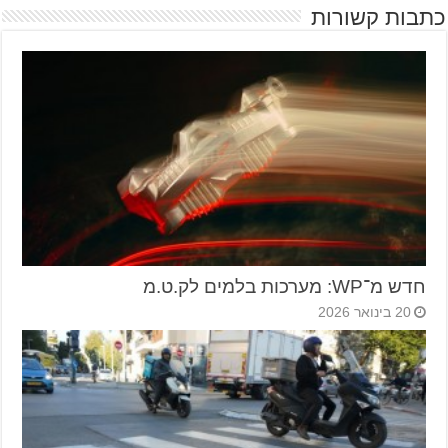
כתבות קשורות
חדש מ־WP: מערכות בלמים לק.ט.מ
20 בינואר 2026