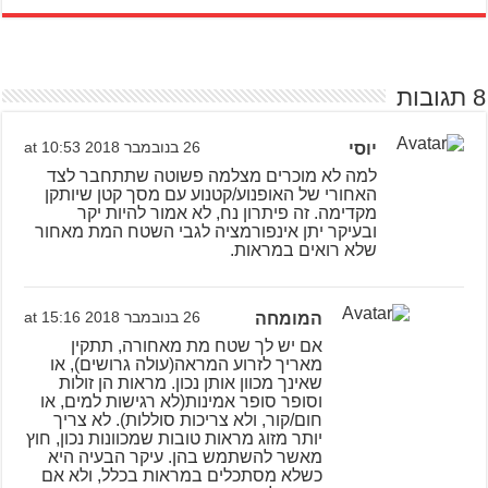
8 תגובות
יוסי
26 בנובמבר 2018 at 10:53
למה לא מוכרים מצלמה פשוטה שתתחבר לצד
האחורי של האופנוע/קטנוע עם מסך קטן שיותקן
מקדימה. זה פיתרון נח, לא אמור להיות יקר
ובעיקר יתן אינפורמציה לגבי השטח המת מאחור
שלא רואים במראות.
המומחה
26 בנובמבר 2018 at 15:16
אם יש לך שטח מת מאחורה, תתקין
מאריך לזרוע המראה(עולה גרושים), או
שאינך מכוון אותן נכון. מראות הן זולות
וסופר סופר אמינות(לא רגישות למים, או
חום/קור, ולא צריכות סוללות). לא צריך
יותר מזוג מראות טובות שמכוונות נכון, חוץ
מאשר להשתמש בהן. עיקר הבעיה היא
כשלא מסתכלים במראות בכלל, ולא אם