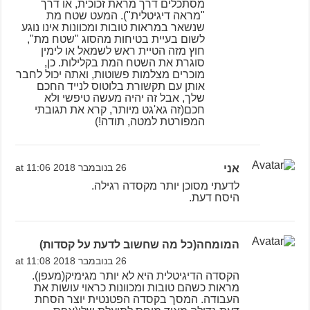
מסתכלים דרך מראת זכוכית, או דרך
"מראה דיגיטלית"). המעט שטח מת
שנשאר במראות טובות ומכוונות אינו נוגע
לשום בעיית בטיחות מהסוג "שטח מת",
חוץ מזה הטיית ראש לשמאל או לימין
סוגרת את השטח המת בקלילות. כן,
מוכרים מצלמות פשוטות, ואתה יכול לחבר
אותן עם תקשורת בלוטוס לנייד החכם
שלך, אבל זה יהיה מעשה טיפשי ולא
חכם(זה גא'גט מיותר, קרא את תגובתי
המפורטת למטה, תודה!)
אני
26 בנובמבר 2018 at 11:06
לדעתי מסוכן יותר מקסדה רגילה.
היסח דעת.
המומחה(כל מה שחשוב לדעת על קסדות)
26 בנובמבר 2018 at 11:08
הקסדה הדיגיטלית היא לא יותר מגימיק(מעפן).
מראות כשהם טובות ומכוונות כראוי עושות את
העבודה. המסך בקסדה הפטנטית יוצר הסחת