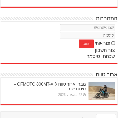
התחברות
זכור אותי
צור חשבון
שכחתי סיסמה
ארוך טווח
מבחן ארוך טווח ל־CFMOTO 800MT-X –
סיכום שנה
22 באפריל 2026