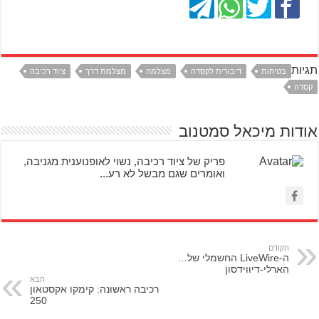
תגיות
בטיחות
דיבורית לקסדה
מצלמה
מצלמת דרך
ציוד רכיבה
קסדה
אודות מיכאל סמטנוב
פריק של ציוד רכיבה, נשוי לאופנוענית מגניבה,
ואומרים שגם מבשל לא רע...
הקודם
ה-LiveWire החשמלי של…
הארלי-דיווידסון
הבא
רכיבה ראשונה: קימקו אקסטאון
250