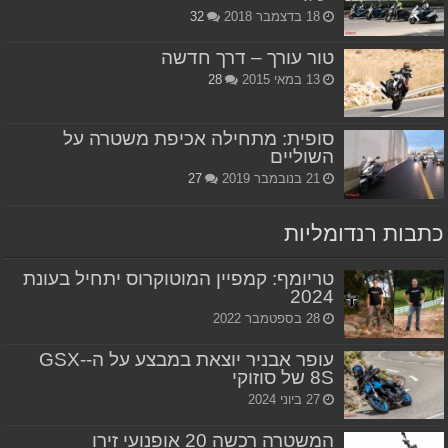
18 בדצמבר 2018
32
טור עורך – דרך חדשה
13 במאי 2015
28
סופית: מתחילה אכיפת משטרה על
השוליים
21 בנובמבר 2019
27
כתבות רנדומליות
טריומף: קמפיין המוטוקרוס יתחיל בעונת
2024
28 בספטמבר 2022
עופר אבניר יוצאת במבצע על ה-GSX-
8S של סוזוקי
27 ביוני 2024
המשטרה רכשה 20 אופנועי זירו