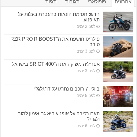
אחרונים
פופולארי
תגובות
תגיות
חדש: חסימת הונאות בהעברת בעלות על
האופנוע
לפני 2 ימים
פולריס חושפת את ה־RZR PRO R BOOST
טורבו
לפני 3 ימים
אפריליה משיקה את ה־SR GT 400 בישראל
לפני 3 ימים
ביולי: 7 רוכבים נהרגו על דו־גלגלי
לפני 5 ימים
האם רכיבה על אופנוע היא גם אימון למוח
ולגוף?
לפני 6 ימים