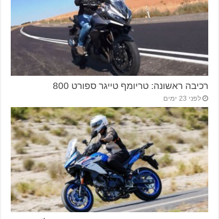
רכיבה ראשונה: טריומף טייגר ספורט 800
לפני 23 ימים