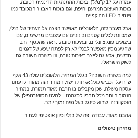
עמדה על 17 ק"מ/ל'), בזכות ההתנהגות הדינמית הטובה,
בזכות העיצוב המרענן והיפה, וגם בזכות האבזור המכובד כמו
פנסי ה-LED ההיקפיים.
אבל מעבר לזה, הלאונצ'ינו מאפשר הצצה אל העתיד של בנלי,
שמכוונת לכלים קטנים ובינוניים עם עיצובים מרשימים, עם
ביצועים פונקציונליים, ובאיכות טובה. נראה שהכסף הרב
שהגיע מסין מאפשר לבנלי לא רק לפתח שפע של דגמים
חדשים, אלא גם לייצר באיכות טובה, וזו בשורה חשובה גם
לשוק הישראלי.
למה בשורה חשובה? בגלל המחיר. הלאונצ'ינו עולה 43 אלף
ש"ח על הכביש כולל אגרות רישוי. המחיר הזה מהווה לדעתנו
עסקה מעולה, שכן מקבלים בו הרבה מאוד תמורה, במחיר
הנמוך ביותר מכל חבריו לסגמנט – למעט הסווארטפילן של
הוסקוורנה, שהוא סינגל בעל נפח נמוך יותר.
אהבנו מאוד. עבודה יפה של בנלי וכיוון אופטימי לעתיד.
מחירון טיפולים