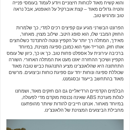
והוא קשיח מאוד לכוחות חיצוניים ויודע לעמוד בעומסי פנייה
והטיה גדולים מאוד – קצת אוברקיל על האופנוע, אבל נראה
טוב ומרגיש טוב.
הפרונט הבשרני מגיע עם קפיצים רכים למדי, כך שלמרות
החוזק המבני שלו, הוא סופג היטב. שילוב מצוין. מאחור,
מאידך, המתלה רך יותר על הקפיץ ונוטה להתנדנד כשלוחצים
אותו חזק. הטרייד-אוף הוא כמובן ספיגה מצוינת, במיוחד
ברכיבה עירונית על אספלט פחות טוב. כך או כך, כיוון של עומס
הקפיץ ושיכוך ההחזרה יאזנו מעט את המתלה האחורי. השורה
התחתונה היא שהלאונצ'ינו מציע התנהגות כביש טובה מאוד
שכוללת ספיגה ונוחות יחד עם ספיגת כוחות וביצועים. מרשים
מאוד בהתחשב בייעוד ובסגמנט.
הבלמים הקדמיים הרדיאליים גם הם חזקים מאוד, ושמחנו
לגלות מערכת ABS שאינה נכנסת מוקדם מדי לפעולה,
במיוחד מאחור. אנחנו חייבים להודות שיותר מהופתענו
מחבילת הביצועים המצוינת של הלאונצ'ינו.