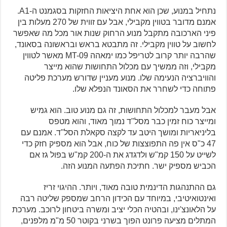
נתחיל במנוע, שכן הוא אחת היציאות החזקות בסגמנט ה-A1.
אמנם מדובר בטווין מקבילי, אבל עם זווית של 270 מעלות בין
פיני הארכובה מתקבל מנוע הרחוק שנות אור מכל מה שאפשר
לחשוב על טווין מקבילי. זה מתבטא בראש ובראשונה בסאונד,
שהרבה יותר קרוב לטריפל כמו ימאהה MT-09 מאשר לטווין
מקבילי, וזה ממשיך עם מכלול התחושות שהוא מייצר
והוויברציה הנעימה שלו. מנוע מעניין שדורש מערכת פליטה
פתוחה כדי לשחרר את הסאונד הנפלא שלו.
אבל מעבר למכלול התחושות, זה גם מנוע טוב. הוא גמיש
ומייצר כוח זמין כבר מסל"ד נמוך מאוד, והוא מטפס
בליניאריות ומושך היטב עד לקצה סקאלת הסל"ד. אמנם עם
47 כ"ס אין פה התפוצצות של כוח, אבל הוא מספיק חזק כדי
לשייט על 150 קמ"ש ולדגדג את ה-200 קמ"ש בפול גז אם
הכביש מספיק ישר. חתיכת הפתעה המנוע הזה.
גם ההתנהגות הדינמית טובה מאוד, ויותר. ההיגוי זריז
ואינטואיטיבי, במיוחד עם הכידון הרחב שמספק שליטה רבה
על הלאונצ'ינו, ובהטיה הכלי יציב ומשרה ביטחון לרוכב. מערכת
המתלים מציעה פרונט הפוך בשרני בקוטר 50 מ"מ מלפנים,