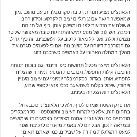
הלאונצ'ינו מציע תנוחת רכיבה סקרמבלרית, עם מושב נמוך
שמאפשר הגעה עם 2 רגליים יציבות לקרקע, וכידון רחב
ששולח את הזרועות לפנים ומפשק אותן. כיף של תנוחת
רכיבה. השילוב של מנוע גמיש והתנהגות טובה מאפשר שליטה
מצוינת וקלה, ואכן קל מאוד לרכוב על הלאונצ'ינו, וזה כיף גדול.
גם המורכבת דיווחה על מושב נוח, אם כי לפעמים סגרנו את
מהלך המתלה האחורי על באמפים כשרכבנו בזוג.
הלאונצ'ינו מייצר מכלול תחושות כיפי ודינמי, גם בזכות תנוחת
הרכיבה וקלות התפעול, וגם בזכות המנוע המיוחד שהצליח
להפתיע אותנו בגדול. כסקרמבלר יומיומי עם עיצוב מעניין
וייחודי, שיכול בקלות לשמש גם ככלי פנאי לסופי שבוע,
הלאונצ'ינו הוא הצלחה בעינינו.
את פרק השטח שמרנו לסוף, ולא כי הלאונצ'ינו כוכב גדול
בתחום הזה, אלא כי למרות העיצוב והקונספט – סקרמבלרים
מודרניים כמו הלאונצ'ינו אמנם מצוידים בצמיגים דו-שימושיים
ובמראה הנכון, אבל הם לא באמת מיועדים לרכיבת שטח
למעט התגלגלות מהירה על שבילים. כמו שאתם רואים