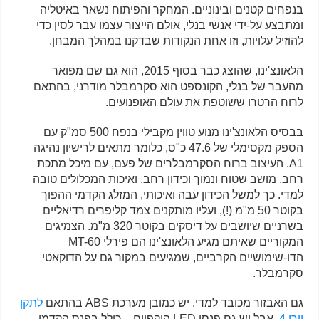
בנפחים קטנים ובינוניים. המחקר והפיתוח נשאר באיטליה
ומתבצע על-ידי אנשי בנלי, אולם הייצור עצמו עבר לסין כדי
להוזיל עלויות, וזו אחת הנקודות שבדקנו במהלך המבחן.
הלאונצ'ינו, שהוצג כבר בסוף 2015, הוא גם שם מפואר
מהעבר של בנלי, הקונספט הוא סקרמבלר מודרני, בהתאם
לרוח הרטרו ששוטפת את עולם האופנועים.
בבסיס הלאונצ'ינו מנוע טווין מקבילי בנפח 500 סמ"ק עם
הספק מקסימלי של 47.6 כ"ס, כלומר מתאים לרישיון נהיגה
A1. העיצוב ברוח הסקרמבלרים של פעם, עם מיכל מתכת
רחב, מושב שטוח ונמוך וכידון רחב, ואיכות המכלולים טובה
למדי. כך למשל הכידון עבה ואיכותי, המזלג הקדמי ההפוך
בקוטר 50 מ"מ (!), ועליו מותקנים צמד קליפרים רדיאליים
בשרניים שיושבים על דיסקים בקוטר 320 מ"מ. הצמיגים
המקוריים שאיתם מגיע הלאונצ'ינו הם פירלי MT-60
הדו-שימושיים הקרביים, שמגיעים במקור גם על הדוקאטי
סקרמבלר.
גם האבזור מכובד למדי. יש כמובן מערכת ABS בהתאם
לתקן
יורו 4
, אבל יש גם פנסי LED היקפיים – כולל בפנס הקדמי