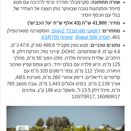
שורה תחתונה:
סקרמבלר מודרני וכיפי לרכיבה עם מנוע
מיוחד והתנהגות טובה שבעיקר נותן הצצה אל העתיד של
בנלי עם הכסף הסיני
מחיר: 41,900 ש"ח (43 אלף ש"ח 'על הכביש')
מתחרים:
דוקאטי סקרמבלר Sixty2
, הוסקוורנה סווארטפילן
401,
הונדה Rebel 500
,
ימאהה XSR700
נתונים טכניים:
מנוע טווין מקבילי 499.6 סמ"ק, 47.6 כ"ס,
4.6 קג"מ, 8 שסתומים, DOHC, קירור נוזל, הזרקת דלק, 6
הילוכים, שלדת צינורות פלדה, מזלג הפוך 50 מ"מ, מהלך
125 מ"מ, זרוע פלדה עם בולם יחיד, כיוון עומס קפיץ ושיכוך
החזרה, מהלך 112 מ"מ, צמד דיסקים 320 מ"מ עם
קליפרים רדיאליים, דיסק אחורי 260 מ"מ, מערכת ABS,
אורך 2,139 מ"מ, בסיס גלגלים 1,443 מ"מ, גובה מושב 785
מ"מ, מיכל דלק 13.5 ל', משקל יבש 186 ק"ג, צמיגים
120/70R17, 160/60R17