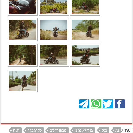
תגיות
A1
בנלי
בנלי לאונצ'ינו
מבחן דרכים
סקרמבלר
רטרו