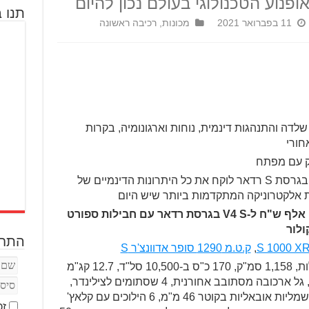
פנוע הטכנולוגי בעולם נכון להיום
תנו ב
11 בפברואר 2021
מכונות
,
רכיבה ראשונה
כלולי שלדה והתנהגות דינמית, נוחות וארגונומיה, בקרות
חורי
ק עם מפתח
המולטיסטראדה V4 בגרסת S רדאר לוקח את כל היתרונות הדינמיים של
ות אלקטרוניקה המתקדמות ביותר שיש היום
מחיר: 152 אלף ש"ח ל-V4 ועד 198 אלף ש"ח ל-V4 S בגרסת רדאר עם חבילות ספורט
ולור
התחב
,
ק.ט.מ 1290 סופר אדוונצ'ר S
מנוע V4 עם 90 מעלות, 1,158 סמ"ק, 170 כ"ס ב-10,500 סל"ד, 12.7 קג"מ
ב-8,750 סל"ד, 4 שסתומים לצילינדר, גל ארכובה מסתובב אחורנית, 4 שסתומים לצילינדר,
קירור נוזל, הזרקת דלק עם מצערות חשמליות אובאליות בקוטר 46 מ"מ, 6 הילוכים עם קלאץ'
זכ