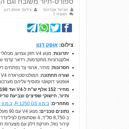
ספורט-תיור משובח וגם האו
אביעד אברהמי
צילום: אופק דנון
תגובה 1
צילום:
אופק דנון
יתרונות:
מנוע V4 חזק וגמיש, מ
אלקטרוניות מתקדמות, רדאר קדמי וא
חסרונות:
מחיר, ארגזי צד נפתחים ר
שורה תחתונה:
אופנועי דוקאטי ומוסיף עליהם מערכ
ותיור, חישוקי שפיצים וצביעת טריק
מתחרים:
ב.מ.וו R 1250 GS
,
ב.מ.וו S 1000 XR
נתונים טכניים: