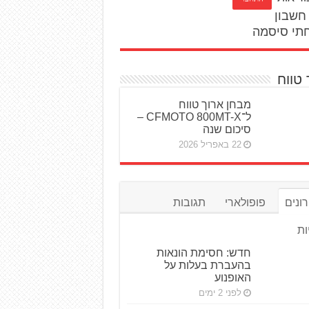
חשבון
תי סיסמה
 טווח
מבחן ארוך טווח
ל־CFMOTO 800MT-X –
סיכום שנה
22 באפריל 2026
ונים
פופולארי
תגובות
ות
חדש: חסימת הונאות
בהעברת בעלות על
האופנוע
לפני 2 ימים