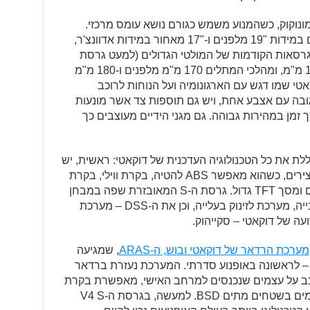
ראדה V4 היא מסוג מונוקוק, כשהמנוע משמש כגורם נושא עומס מרכזי.
הזרוע האחורית היא דו-צדית, והחישוקים במידות "19 מלפנים ו-"17 מאחור במידות אדוונצ'ר,
רטיביים של הגרסאות הקודמות של המולטי הגדולים (למעט גרסת
האנדורו). בסיס הגלגלים עומד על 1,567 מ"מ, ומהלכי המתלים 170 מ"מ מלפנים ו-180 מ"מ
מלא – 243 ק"ג. בדוקאטי שמו דגש עם הארגונומיה ועל הנוחות לרוכב
גובה עם אצבע אחת, ויש גם תוספות צד אשר מונעות
 זמן במהירות גבוהה. גם מגני הידיים מעוצבים כך
ללת את כל הטכנולוגיה העדכנית של דוקאטי: ראשית, יש
ב-6 צירים, כשהוא מאפשר ABS להטיה, בקרת ווילי, בקרת
אחיזה – כולל להטיה, פנסי LED היקפיים ומסך TFT גדול. גרסת ה-S המאובזרת שפה במבחן
מקבלת גם מערכת אורות מתכווננת לפנייה, מערכת לזינוק בעלייה, וכן את ה-DSS – מערכת
ה של דוקאטי – סקייהוק.
מערכת הרדאר של דוקאטי ובוש, ה-ARAS
, שמגיעה
מולטיסטראדה V4 S רדאר – לראשונה באופנוע סדרתי. המערכת נעזרת ברדאר
כב על עצמים שנכנסים למרחב האישי, מאפשרת בקרת
שיוט אקטיבית ACC, וכן התראה על עצמים בשטחים מתים BSD. למעשה, בגרסת ה-V4 S