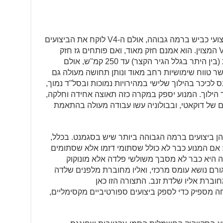
דגמי המולטיסטראדה תמיד היו בעלי ביצועי כביש ברמה גבוהה, אולם ה-V4 לוקח את הביצועים
צעד אחד קדימה. זה מתחיל במנוע ה-V4 המצוין. הוא אמנם חזק מאוד, ואם פותחים גז חזק
במעלה הסל"ד מקבלים תאוצות אדירות (בין היתר בגלל הגיר הקצר) עד 250 קמ"ש, אולם
 טווח שימושיות רחב מאוד ונותן תחושה מעולה גם
נס לכיכר בהילוך שלישי במהירויות נמוכות ובסל"ד נמוך,
 הילוך. המנוע יספק במקרה כזה תאוצה אחידה וחלקה,
ם של דוקאטי, ובבולוניה עשו עבודה מעולה בהתאמת
ן ביצועים ברמה הגבוהה ביותר שיש בסגמנט. בכלל,
: אם המנוע כבר לא כולל שסתומי דזמו אלא שסתומים
דה היא כבר לא מסבך משולשי פלדה אלא מונוקוק
ורם נושא עומס מרכזי, ואליו מחוברת מלפנים שלדה
וברת אליו שלדת זנב. התצורה הזו כאן
ה מספיק כדי לספק ביצועים ספורטיביים מקסימליים,