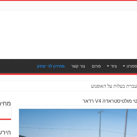
[ULWPQSF id=93187]
פורט
ציוד
פורום
צור קשר
מחירון לוי יצחק
ברת בעלות על האופנוע
ולטיסטראדה V4 רדאר
מחיר
הירש