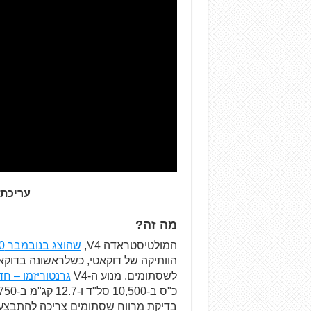
עריכת 
מה זה?
המולטיסטראדה V4,
שהוצג בנובמבר 2020
לשסתומים. מנוע ה-V4
גרנטוריזמו – חד
בדיקת מרווח שסתומים צריכה להתבצע בכל 60 אל