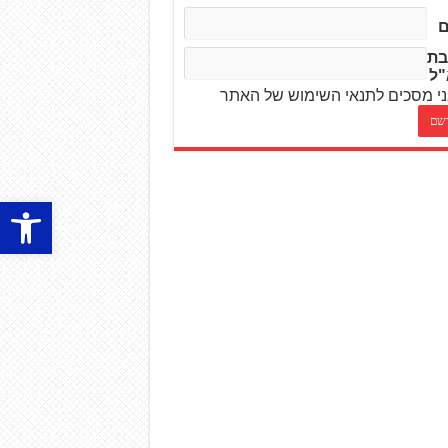
בת
"ל
י מסכים לתנאי השימוש של האתר
פתח סרגל