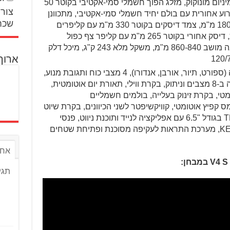
מחליק בתפעול הידראולי, שלדת אלומיניום מונוקוק, מזלג הפוך חשמלי סמי-אקטיבי בקוטר 50
צור 
נן מלא, מהלך 170 מ"מ, זרוע אחורית עם בולם יחיד חשמלי סמי-אקטיבי, מתכוונן
שכח
מלא כולל עומס קפיץ אוטומט, מהלך 180 מ"מ, צמד דיסקים בקוטר 330 מ"מ עם קליפרים
רדיאליים Stylema ומשאבה רדיאלית, דיסק אחורי בקוטר 265 מ"מ עם קליפר צף כפול
בוכנות, בסיס גלגלים 1,567 מ"מ, גובה מושב 860-840 מ"מ, משקל מלא 243 ק"ג, מיכל דלק
ארוך
4 מצבי רכיבה (ספורט, תיור, אורבן, אנדורו), 4 מצבי כוח ותגובת מנוע,
ABS להטיה ב-3 מצבים, בקרת אחיזה ב-8 מצבים וניתוק, בקרת ווילי, תאורת יום אוטומטית,
טי, בקרת זינוק בעלייה, בולמים חשמליים
Skyh כולל כיוון עומס קפיץ אוטומטי, קוויקשיפטר לשני הכיוונים, בקרת שיוט
אקטיבית על-ידי רדאר קדמי, מסך TFT בגודל "6.5 עם אפליקציה לנייד ותוכנת ניווט, פנסי
LED היקפיים, מפתח קרבה KEYLESS, מערכת התראות לעקיפה מסוכנת ופתיחת שטחים
אחר
תגי