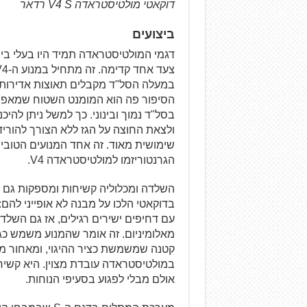
דוקאטי מולטיסטראדה V4 S רדאר
ביצועים
הסיפור פה הוא המומנט השטוח שמאפשר
בסל"ד נמוך ובינוני. כך למשל ניתן להיכ
ולצאת החוצה על הגז ללא הצורך להוריד
שימושית מאוד. זה אחד המנועים הטובי
הגרנטוריזמו למולטיסטראדה V4.
השלדה ומכלוליה קשיחות ומספקות גם ה
בדוקאטי הלכו על מבנה לא אופייני להם
עם דחיפים ישירים רגילים, אז גם השל
מאלומיניום. זה אומר שהמנוע משמש כג
קטנה שמשמשת כציר ההיגוי, ומאחור מח
במולטיסטראדה עובדת מצוין. היא קשיח
אולם מבלי לפגוע בסעיפי הנוחות.