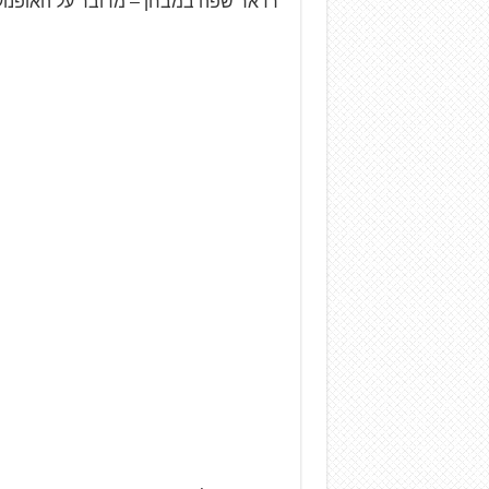
רדאר שפה במבחן – מדובר על האופנוע הט