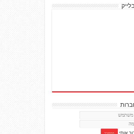
לייק
רות
ור אותי