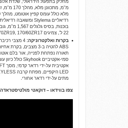
מ"מ, מתכוו
22 ל', צמיגים 120/70ZR19, 170/60ZR17
בקרות ואלקטרוניקה:
תאורה נפתחת לפנייה, אור בלם אוטומ
סמי-אקטיביים ook
מתים על-ידי רדאר אחורי.
צפו בווידאו – דוקאטי מולטיסטראדה V4 S במבחן: