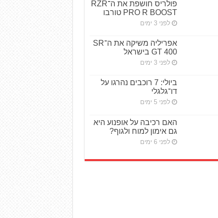
פולריס חושפת את ה־RZR
PRO R BOOST טורבו
לפני 3 ימים
אפריליה משיקה את ה־SR
GT 400 בישראל
לפני 3 ימים
ביולי: 7 רוכבים נהרגו על
דו־גלגלי
לפני 5 ימים
האם רכיבה על אופנוע היא
גם אימון למוח ולגוף?
לפני 6 ימים