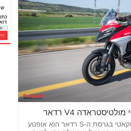
שם
כתו
דוא
אנ
לטיסטראדה V4 רדאר
המולטיסטראדה V4 של דוקאטי בגרסת ה-S רדאר הוא אופנוע