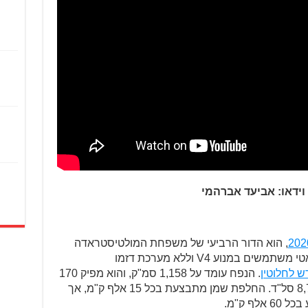
וידאו: אביעד אברהמי
, הוא הדור הרביעי של משפחת המולטיסטראדה
הוותיקה של דוקאטי, כשלראשונה בדוקאטי משתמשים במנוע V4 וללא מערכת דזמו
ש לחלוטין
. הנפח עומד על 1,158 סמ"ק, והוא מפיק 170
כ"ס ב-10,500 סל"ד ו-12.7 קג"מ ב-8,750 סל"ד. החלפת שמן מתבצעת בכל 15 אלף ק"מ, אך
ף ק"מ.