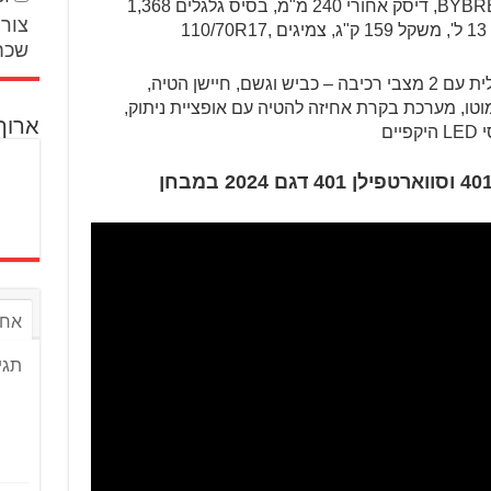
דיסק קדמי 320 מ"מ, קליפר רדיאלי BYBRE, דיסק אחורי 240 מ"מ, בסיס גלגלים 1,368
צור 
מ"מ, גובה מושב 820 מ"מ, מיכל דלק 13 ל', משקל 159 ק"ג, צמיגים 110/70R17,
שכח
: מצערת חשמלית עם 2 מצבי רכיבה – כביש וגשם, חיישן הטיה,
 סופרמוטו, מערכת בקרת אחיזה להטיה עם אופציית ניתוק,
ארוך
צפו בווידאו – הוסקוורנה ויטפילן 401 וסווארטפילן 401 דגם 2024 במבחן
אחר
תגי