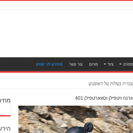
[ULWPQSF id=93187]
פורט
ציוד
פורום
צור קשר
מחירון לוי יצחק
ברת בעלות על האופנוע
ה ויטפילן וסווארטפילן 401
מחיר
הירש