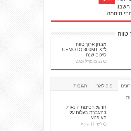
חשבון
תי סיסמה
 טווח
מבחן ארוך טווח
ל־CFMOTO 800MT-X –
סיכום שנה
22 באפריל 2026
ונים
פופולארי
תגובות
ות
חדש: חסימת הונאות
בהעברת בעלות על
האופנוע
לפני 17 שעות