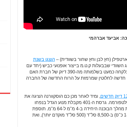
כה: אביעד אברהמי
הוצגו בשנת
 השוודי שבבעלות ק.ט.מ בייצור אופנועי כביש (יחד עם
הוויטפילן 701). הפלטפורמה המכאנית נלקחה כמעט בשלמותה מה-390 דיוק של חברת האם
גוף חדשה לחלוטין שמרמזת על הרוח החדשה של החברה
, ומיד לאחר מכן כם הוסקוורנה הציגה את
משפחת ה-401 המבוססת על אותה הפלטפורמה. גרסת ה-401 מקבלת מנוע הגדל בנפחו
מ-373 סמ"ק ל-399 סמ"ק על-ידי הגדלת מהלך הבוכנה היחידה ב-4 מ"מ ל-64 מ"מ. תוספת
הנפח מגדילה את ההספק ל-45 כ"ס (ב-1 כ"ס) ב-8,500 סל"ד (500 סל"ד מוקדם יותר), ואת