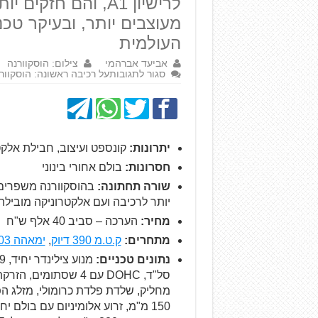
לרישיון A1, והם חזק
מעוצבים יותר, ובעיקר טכנ
העולמית
אביעד אברהמי
צילום: הוסקוורנה
סגור לתגובות
על רכיבה ראשונה: הוסקוורנה 
יתרונות:
קונספט ועיצוב, חבילת אלקט
חסרונות:
בולם אחורי בינוני
שורה תחתונה:
יותר לרכיבה ועם אלקטרוניקה מוביל
מחיר:
הערכה – סביב 40 אלף ש"ח
מתחרים:
ק.ט.מ 390 דיוק
,
ימאהה MT-03
נתונים טכניים: