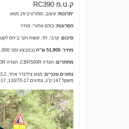
ק.ט.מ RC390
יתרונות
: עיצוב, ספורטיביות, מנוע
חסרונות
: בולם אחורי, מחיר
סיכום
: קרבי, חד, קשוח ויקר ביחס לקטג
מחיר
:
51,900 ש"ח
(במבצע זמני 44,900 ש"ח)
מתחרים
: הונדה CBR500R, הונדה CBR300R, קאוואסאקי נינג'ה 300, ימאהה YZF-R3
נתונים טכניים
משקל 147 ק"ג, צמיגים 110/70-17, 150/70-17