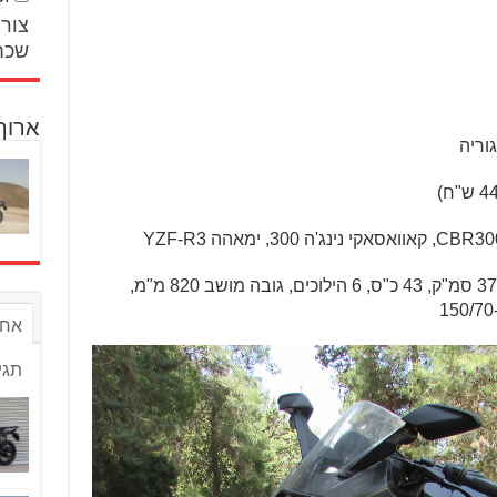
צור 
שכח
ארוך
וריה
: מנוע צילינדר אחד, 373.2 סמ"ק, 43 כ"ס, 6 הילוכים, גובה מושב 820 מ"מ,
אחר
תגי