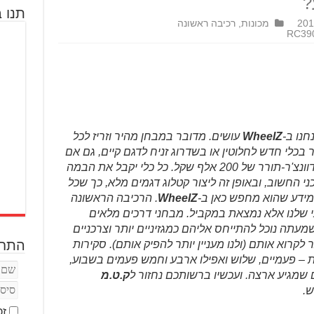
תנו ב
מכונות
,
רכיבה ראשונה
חנו ב-
WheelZ
עושים. מדובר במבחן מהיר וזריז לכל
 בכלי חדש לחלוטין או בשדרוג זניח לדגם קיים, גם אם
מדובר בקטנוע 125 סמ"ק בסיסי או באדוונצ'ר-תורר של 200 אלף שקל. כל כלי יקבל את הבמה
י החשוב, ובאופן זה ליצור קטלוג דגמים מלא, כך שכל
מידע שהוא מחפש כאן ב-
WheelZ
. הרכיבה הראשונה
שלנו אלא נמצאת במקביל. מבחני דרכים מלאים
עתה נוכל להתייחס אליהם כמגזיניים יותר וצרכניים
התחב
לקרוא אותם (ולנו מעניין יותר להפיק אותם). סקירות
ת – פעמיים, שלוש ואפילו ארבע וחמש פעמים בשבוע,
ם שמגיע ארצה. ועכשיו ברשותכם נחזור ל
ק.ט.מ
ש.
זכ