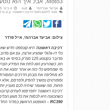
Moto3, אבל איך הוא נוסע?
אביעד אברהמי
null
4 ביוני 2015
סגור לתגובות
על רכיבה ראשונה: ק.ט.מ RC390
צילום: אביעד אברהמי, אייל פרדר
'
רכיבה ראשונה
' היא קונספט חדש שאנ
כלי דו-גלגלי שמגיע ארצה, גם אם מדובר
הזו, כשהרעיון הוא לתת את המידע הצרכנ
מי שמחפש כלי כזה או אחר ימצא את ה
לא מחליפה את מבחן הדרכים המסורתי 
ומפורטים נמשיך להפיק ולפרסם, אלא שמ
פחות, מה שאומר שיהיה לכם מעניין יותר 
'רכיבה ראשונה' יתפרסמו לעתים קרובו
כשהכוונה היא לכסות את כל מגוון הכלי
RC390
– האופנוע הראשון במדור החד