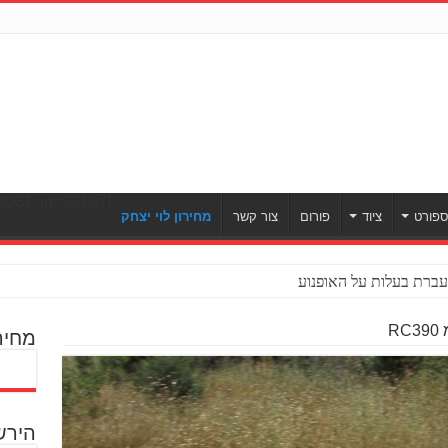
[ULWPQSF id=93187]
פורט
ציוד
פורום
צור קשר
מחירון לוי יצחק
ברת בעלות על האופנוע
R
מחיר
הירש