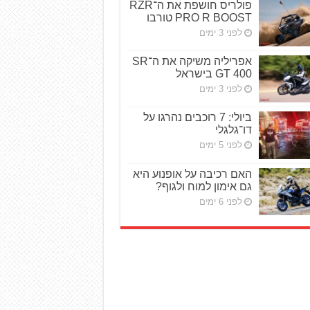
פולריס חושפת את ה־RZR
PRO R BOOST טורבו
לפני 3 ימים
אפריליה משיקה את ה־SR
GT 400 בישראל
לפני 3 ימים
ביולי: 7 רוכבים נהרגו על
דו־גלגלי
לפני 5 ימים
האם רכיבה על אופנוע היא
גם אימון למוח ולגוף?
לפני 6 ימים