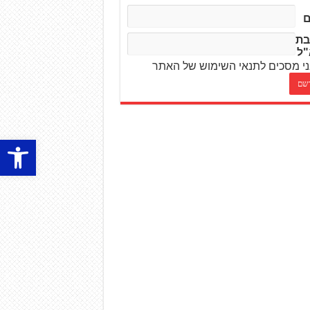
בת
"ל
י מסכים לתנאי השימוש של האתר
פתח סרגל