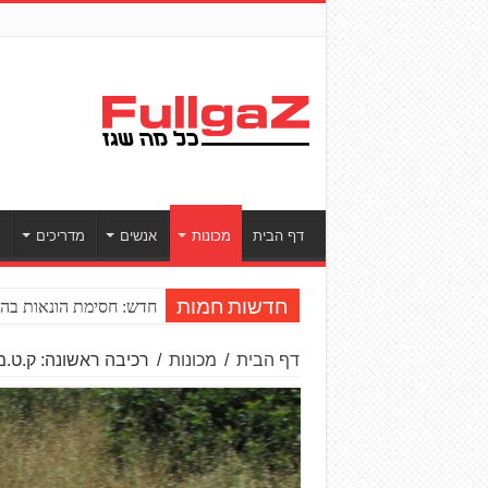
דף הבית
מכונות
אנשים
מדריכים
ס
חדש: חסימת הונאות בהע
חדשות חמות
דף הבית
/
מכונות
/
רכיבה ראשונה: ק.ט.מ C390