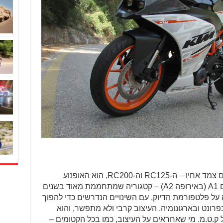
ה-RC390, שהוצג בשנה שעברה יחד עם צמד אחיו – ה-RC125 וה-RC200, הוא האופנוע
הספורטיבי של ק.ט.מ לקטגוריית הביניים A1 (באירופה A2) – קטגוריה שמתחממת מאוד בשנים
ה-RC הקטנה בנויה על פלטפורמת הדיוק, עם השינויים הנדרשים כדי להפוך
פרונט ובארגונומיה. העיצוב קרבי ולא מתפשר, והוא
על העיצוב של אופנוע ה-Moto3 של ק.ט.מ. מי שאחראים על העיצוב, כמו בכל הקטומים –