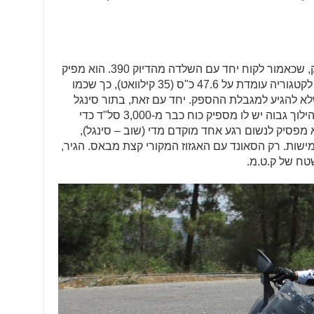
את הק.ט.מ מניע סינגל בנפח 373 סמ"ק, שכאמור לקוח יחד עם השלדה מהדיוק 390. הוא מפיק
43 כ"ס (32 קילוואט), על אף שהמגבלה לקטגוריה עומדת על 47.6 כ"ס (35 קילוואט), כך שכמו
לא להגיע למגבלת ההספק. יחד עם זאת, בתור סינגל
הוא גמיש מאוד, וגם בהרכבה בעלייה בהילוך גבוה יש לו מספיק כוח כבר מ-3,000 סל"ד כדי
מפסיק לנשום רגע אחד מוקדם מדי (שוב – סינגל),
מישות. רק הסאונד עם האגזוז המקורי קצת מבאס. הגיר,
שטח של ק.ט.מ.