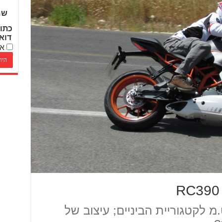
שם
כתו
דוא
אנ
 לקטגוריית הביניים; עיצוב של