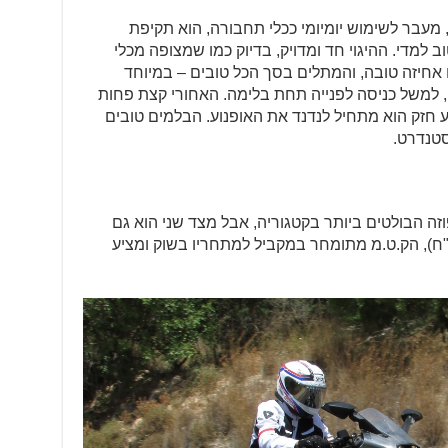
חד מתפקידיו העיקריים של ה-RC390, מעבר לשימוש יומיומי ככלי תחבורה, הוא תקיפת
 למדי. ההיגוי חד ומדויק, בדיוק כמו שמצופה מכלי
 אחיזה טובה, והמתלים בסך הכל טובים – במיוחד
, למשל כניסה לפנייה תחת בלימה. האחורי קצת פחות
 חזק הוא מתחיל לנדנד את האופנוע. הבלמים טובים
 והפוזה הבולטים ביותר בקטגוריה, אבל מצד שני הוא גם
 ביותר. במחיר המבצע (45,000 ש"ח), הק.ט.מ מתומחר במקביל למתחריו בשוק ומציע