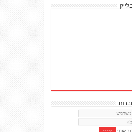
לייק
רות
ור אותי