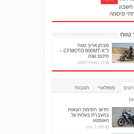
חשבון
תי סיסמה
 טווח
מבחן ארוך טווח
ל־CFMOTO 800MT-X –
סיכום שנה
22 באפריל 2026
ונים
פופולארי
תגובות
ות
חדש: חסימת הונאות
בהעברת בעלות על
האופנוע
לפני 2 ימים