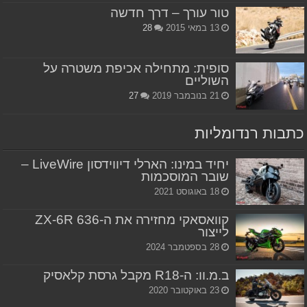
טור עורך – דרך חדשה
13 במאי 2015
28
סופית: מתחילה אכיפת משטרה על
השוליים
21 בנובמבר 2019
27
כתבות רנדומליות
יחיד במינו: הארלי דיווידסון LiveWire –
שובר המוסכמות
18 באוגוסט 2021
קוואסאקי מחזירה את ה-ZX-6R 636
לייצור
28 בספטמבר 2024
ב.מ.וו: ה-R18 מקבל גרסת קלאסיק
23 באוקטובר 2020