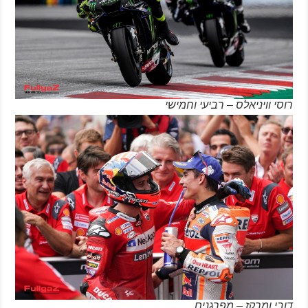
רוסי וויניאלס – רביעי וחמישי
דובי ומרקז – מפרגנים