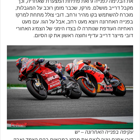
את הבלימה לפנייה 9 ואת פתיחת המצערת שאחריה, וכך
מקבל דרייב מושלם. מרקז, שכבר מזמן רוכב על המגבלות,
מוכרח להשתמש בקו מהיר ורחב. דובי צולל מתחת למרקז
בפנייה האחרונה ויוצא מעט רחב, אבל על הגז. עם מעט
האחיזה העודפת שנותרה לו בצדו הימני של הצמיג האחורי
דובי מייצר דרייב עדיף וחוצה ראשון את קו הסיום.
עקיפה בפנייה האחרונה – יש
דובי אמנם נוטה לנצח את מרקז במרוצים בהם הצמד נאבק