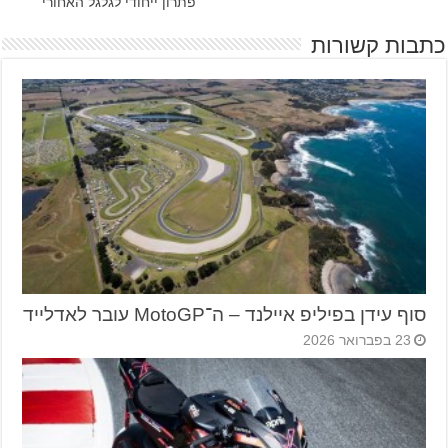
פתרון ייחודי לגלגל האחורי
כתבות קשורות
סוף עידן בפיליפ איילנד – ה־MotoGP עובר לאדלייד
23 בפברואר 2026