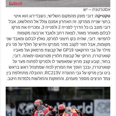
אסטרטגיה – יש
טקטיקה
: דובי מזנק מהמקום השלישי, כשבדירוג הוא איטי
בחצי שנייה ממרקז. זה האחרון אמנם צולל אל ההולשוט, אבל
דובי מזנב בו כל הדרך לפנייה 2 ולפנייה 3, ומכריח את מרקז
לבלום מאוחר מאוד, לצאת רחב ולאבד ארבעה מקומות
לחמישי. דובי, שהיה בקו חיצוני למרקז, נאלץ לבלום ומאבד שני
מקומות, אבל חוזר לקצב מהר ממרקז וחיש קל חולף על פני ג'ק
מילר על גבי הדוקאטי GP19 של קבוצת פרמאק ועל פאביו
קווארטררו, הרוקי של קבוצת הלוויין פטרונאס-ימאהה. דובי,
בחוד, קובע קצב מרוץ שמאפשר לו ולמרקז לפתוח פער על
קווארטררו, ובכך הופך את המרוץ לכזה שמתנהל ראש בראש
בינו ובין מרקז על גבי ההונדה RC213V. ההובלה מתחלפת בין
צמד הניצים מספר פעמים, והחוזקות והחולשות נלמדות היטב.