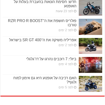
חדש: חסימת הונאות בהעברת בעלות על
האופנוע
לפני 23 שעות
פולריס חושפת את ה־RZR PRO R BOOST
טורבו
לפני 2 ימים
אפריליה משיקה את ה־SR GT 400 בישראל
לפני 2 ימים
ביולי: 7 רוכבים נהרגו על דו־גלגלי
לפני 4 ימים
האם רכיבה על אופנוע היא גם אימון למוח
ולגוף?
לפני 5 ימים