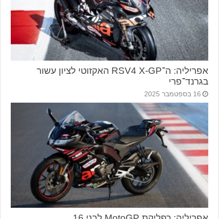
אפריליה: ה־RSV4 X-GP האקזוטי לציון עשור
בגרנד־פרי
16 בספטמבר 2025
אפריליה: רפליקת MotoGP לבני 16