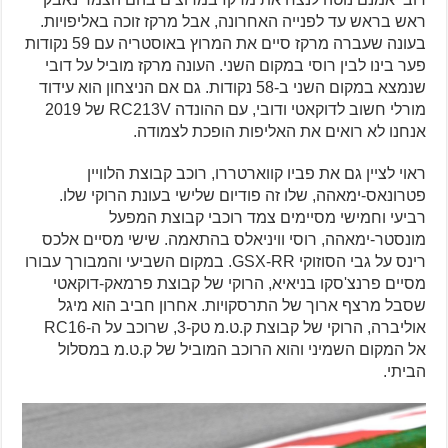
ראש בראש עד לפנייה האחרונה, אבל מרקז זוכה באליפויות.
בעונה שעברה מרקז סיים את המרוץ באוסטריה עם 59 נקודות
פער בינו לבין רוסי במקום השני. העונה מרקז מוביל על דובי
שנמצא במקום השני ב-58 נקודות. גם אם הניצחון הוא עידוד
מורלי חשוב לדוקאטי ודובי, עם ההונדה RC213V של 2019
אנחנו לא רואים את האליפות הופכת לצמודה.
ראוי לציין גם את פביו קווארטררו, רוכב קבוצת הלוויין
פטרונאס-ימאהה, שלו זה פודיום שלישי בעונת הרוקי שלו.
רביעי וחמישי מסיימים צמד רוכבי קבוצת המפעל
מונסטר-ימאהה, רוסי וויניאלס בהתאמה. שישי מסיים אלכס
רינס על גבי הסוזוקי GSX-RR. במקום השביעי והמבורך עבורו
מסיים פרנצ'סקו בניאיא, הרוקי של קבוצת פרמאק-דוקאטי
שסבל מרצף ארוך של התרסקויות. אחרון חביב הוא מיגל
אוליברה, הרוקי של קבוצת ק.ט.מ טק-3, שרוכב על ה-RC16
אל המקום השמיני והוא הרוכב המוביל של ק.ט.מ במסלול
הביתי.