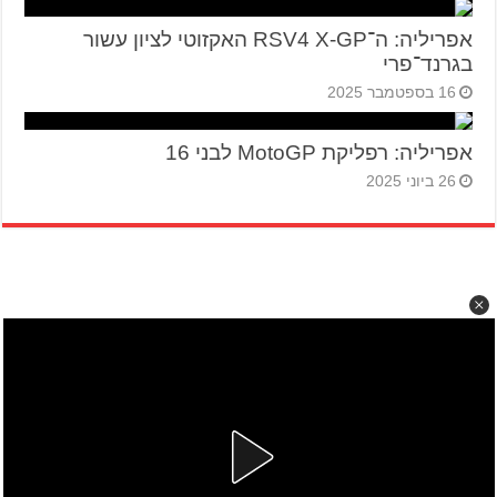
אפריליה: ה־RSV4 X-GP האקזוטי לציון עשור
בגרנד־פרי
16 בספטמבר 2025
אפריליה: רפליקת MotoGP לבני 16
26 ביוני 2025