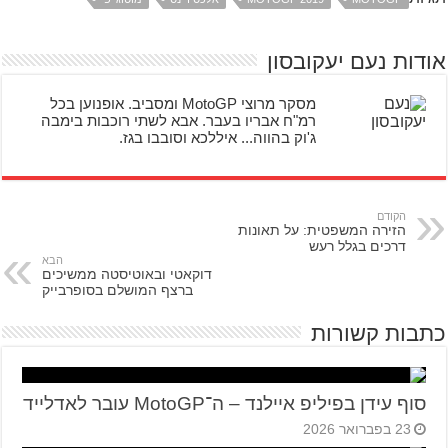
אודות נעם יעקובסון
מסקר מרוצי MotoGP ומסביב. אופנוען בכל
רמ"ח אבריו בעבר. אבא לשתי רוכבות בימבה
ג'וק בהווה... איללכא וסובבו בגז.
הקודם
הזירה המשפטית: על תאונות
דרכים בגלל רעש
הבא
דוקאטי ובאוטיסטה ממשיכים
ברצף המושלם בסופרבייק
כתבות קשורות
סוף עידן בפיליפ איילנד – ה־MotoGP עובר לאדלייד
23 בפברואר 2026