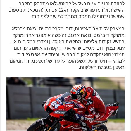
להונדה זהו יום עגום כשקאל קראטשלאו מתרסק בהקפה
השישית ולורנזו פורש בהקפה ה-12 עם תקלה מכאנית נוספת.
שמישהו ידחוף לו חמסה מתחת למושב לפני חרז.
במאבק על תואר האליפות, דובי מקבל כרטיס יציאה מהכלא
ממרקז. דובי מסיים את ארגנטינה כשהוא מפגר אחרי מרקז
בתשע נקודות אליפות, מתקשה באוסטין ומדרג במקום ה-13.
זינוק מצוין ודובי מסיים שישי את ההקפה הראשונה. עד תום
המרוץ הוא יתקדם למקום הרביעי, וביחד עם אפס נקודות
למרקז – חיסרון של תשע הופך ליתרון של תשע נקודות ומקום
ראשון בטבלת האליפות.