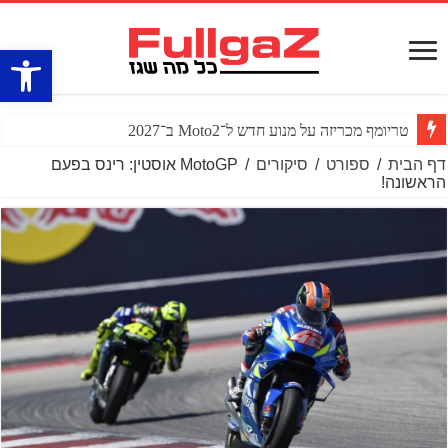
פתח סרגל
טריומף מכריזה על מנוע חדש ל־Moto2 ב־2027
דף הבית
/
ספורט
/
סיקורים
/
MotoGP אוסטין: רינס בפעם
הראשונה!