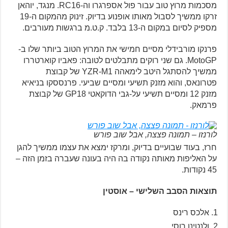
מסכמות מרוץ טוב עבור פול אספרגרו וה-RC16. מנגד, יוהאן
זרקו ממשיך לסבול מאותו אופנוע בדיוק. זינוק מהמקום ה-19
מספיק לסיום במקום ה-13 בלבד. ק.ט.מ ברגשות מעורבים.
פרנקו מורבידלי מסיים חמישי את המרוץ הטוב ביותר שלו ב-
MotoGP. גם שני רוקים מתבלטים לטובה: פאביו קוארטררו
ממשיך להסתגל היטב לימאהה YZR-M1 של קבוצת
פטרונאס, והוא מזנק תשיעי ומסיים שביעי. פרנססקו בניאיא
מזנק 12 ומסיים תשיעי על-גבי הדוקאטי GP18 של קבוצת
פרמאק.
לורנזו – תמונה פצצה, אבל שוב פורש
חרז, בעוד שבועיים בדיוק, ומרקז ימצא את עצמו ממשיך להגן
על האליפות מאותה נקודה בה היה בעונה שעברה בזמן הזה –
45 נקודות.
תוצאות הסבב השלישי – אוסטין
אלכס רינס
ולנטינו רוסי