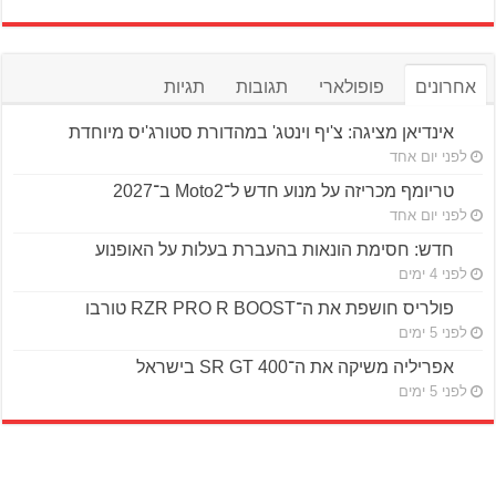
אחרונים
פופולארי
תגובות
תגיות
אינדיאן מציגה: צ'יף וינטג' במהדורת סטורג'יס מיוחדת
לפני יום אחד
טריומף מכריזה על מנוע חדש ל־Moto2 ב־2027
לפני יום אחד
חדש: חסימת הונאות בהעברת בעלות על האופנוע
לפני 4 ימים
פולריס חושפת את ה־RZR PRO R BOOST טורבו
לפני 5 ימים
אפריליה משיקה את ה־SR GT 400 בישראל
לפני 5 ימים