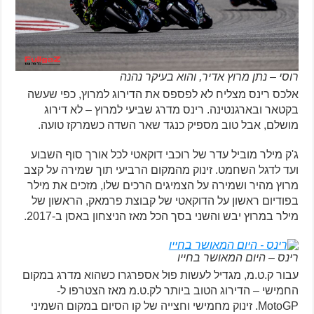
רוסי – נתן מרוץ אדיר, והוא בעיקר נהנה
אלכס רינס מצליח לא לפספס את הדירוג למרוץ, כפי שעשה
בקטאר ובארגנטינה. רינס מדרג שביעי למרוץ – לא דירוג
מושלם, אבל טוב מספיק כנגד שאר השדה כשמרקז טועה.
ג'ק מילר מוביל עדר של רוכבי דוקאטי לכל אורך סוף השבוע
ועד לדגל השחמט. זינוק מהמקום הרביעי תוך שמירה על קצב
מרוץ מהיר ושמירה על הצמיגים הרכים שלו, מזכים את מילר
בפודיום ראשון על הדוקאטי של קבוצת פרמאק, הראשון של
מילר במרוץ יבש והשני בסך הכל מאז הניצחון באסן ב-2017.
רינס – היום המאושר בחייו
עבור ק.ט.מ, מגדיל לעשות פול אספרגרו כשהוא מדרג במקום
החמישי – הדירוג הטוב ביותר לק.ט.מ מאז הצטרפו ל-
MotoGP. זינוק מחמישי וחצייה של קו הסיום במקום השמיני