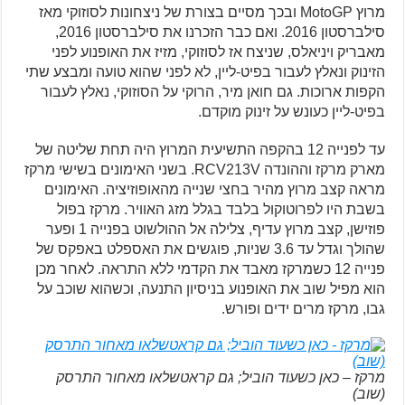
מרוץ MotoGP ובכך מסיים בצורת של ניצחונות לסוזוקי מאז
סילברסטון 2016. ואם כבר הזכרנו את סילברסטון 2016,
מאבריק ויניאלס, שניצח אז לסוזוקי, מזיז את האופנוע לפני
הזינוק ונאלץ לעבור בפיט-ליין, לא לפני שהוא טועה ומבצע שתי
הקפות ארוכות. גם חואן מיר, הרוקי על הסוזוקי, נאלץ לעבור
בפיט-ליין כעונש על זינוק מוקדם.
עד לפנייה 12 בהקפה התשיעית המרוץ היה תחת שליטה של
מארק מרקז וההונדה RCV213V. בשני האימונים בשישי מרקז
מראה קצב מרוץ מהיר בחצי שנייה מהאופוזיציה. האימונים
בשבת היו לפרוטוקול בלבד בגלל מזג האוויר. מרקז בפול
פוזישן, קצב מרוץ עדיף, צלילה אל ההולשוט בפנייה 1 ופער
שהולך וגדל עד 3.6 שניות, פוגשים את האספלט באפקס של
פנייה 12 כשמרקז מאבד את הקדמי ללא התראה. לאחר מכן
הוא מפיל שוב את האופנוע בניסיון התנעה, וכשהוא שוכב על
גבו, מרקז מרים ידים ופורש.
מרקז – כאן כשעוד הוביל; גם קראטשלאו מאחור התרסק
(שוב)