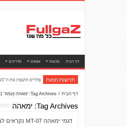
דף הבית
מכונות
אנשים
מדריכים
פולריס חושפת את ה־RZR PRO R BOOST טורבו
חדשות חמות
דף הבית
/
Tag Archives: ימאהה
(עמוד 31)
Tag Archives:
ימאהה
דגמי ימאהה MT-07 נקראים למוסך