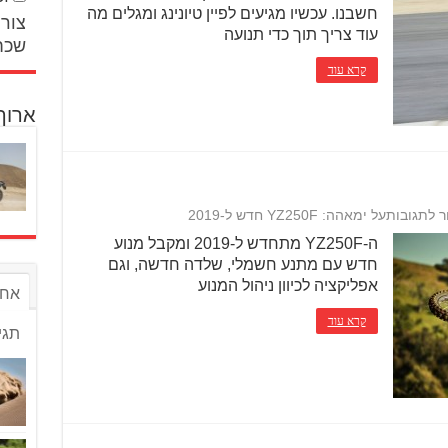
חשבנו. עכשיו מגיעים לפיין טיונינג ומגלים מה
צור 
עוד צריך תוך כדי תנועה
שכח
קרא עוד
ארוך
ר לתגובות
על ימאהה: YZ250F חדש ל-2019
ה-YZ250F מתחדש ל-2019 ומקבל מנוע
חדש עם מתנע חשמלי, שלדה חדשה, וגם
אפליקציה לכיוון ניהול המנוע
אחר
קרא עוד
תגי