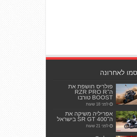
סמו לאחרונה
פולריס חושפת את
ה־RZR PRO R
BOOST טורבו
לפני 18 שעות
אפריליה משיקה את
ה־SR GT 400 בישראל
לפני 21 שעות