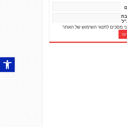
בת
"ל
י מסכים לתנאי השימוש של האתר
פתח סרגל