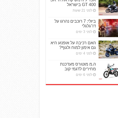
GT 400 בישראל
לפני 21 שעות
ביולי: 7 רוכבים נהרגו על
דו־גלגלי
לפני 3 ימים
האם רכיבה על אופנוע היא
גם אימון למוח ולגוף?
לפני 4 ימים
ה.מ מוטורס מעדכנת
מחירים לדגמי קוב
לפני 6 ימים