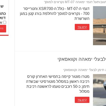
גובות
על דגמי ימאהה MT-07 נקראים למוסך
שם
דגמי ה-MT-07 - כולל ה-XSR700 והטרייסר
700 - נקראים למוסך להחלפת בורג קטן במגן
כתו
דוא
השרשרת
אנ
קרא עוד
מטרו מוטור קיימה בחמישי האחרון קורס
רכיבה ראשון במסלול מוטורסיטי שבשדה
תימן; כ-50 רוכבים טעמו לראשונה רכיבת
מסלול
קרא עוד