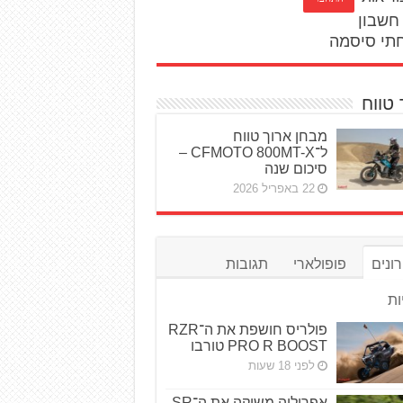
חשבון
תי סיסמה
 טווח
מבחן ארוך טווח
ל־CFMOTO 800MT-X –
סיכום שנה
22 באפריל 2026
ונים
פופולארי
תגובות
ות
פולריס חושפת את ה־RZR
PRO R BOOST טורבו
לפני 18 שעות
אפריליה משיקה את ה־SR