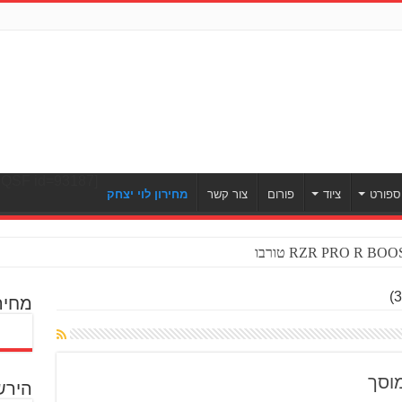
[ULWPQSF id=93187]
ספורט
ציוד
פורום
צור קשר
מחירון לוי יצחק
מחיר
הירש