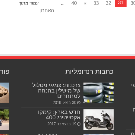
31
...
40
»
33
32
3
עמוד מתוך
האחרון
כתבות רנדומליות
פור
יפי
צרכנות: צמיגי מסלול
של מישלין בהנחה
למתחרים
30 במאי 2019
חדש בארץ: קימקו
אקסייטינג 400
19 בדצמבר 2017
ת