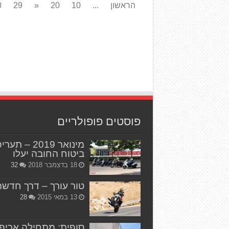
הראשון
...
10
20
«
29
0
פוסטים פופולריים
מינואר 2019 – תער
ביטוח החובה יעלו
18 בדצמבר 2018
32
טור עורך – דרך חדשה
13 במאי 2015
28
סופית: מתחילה אכיפ