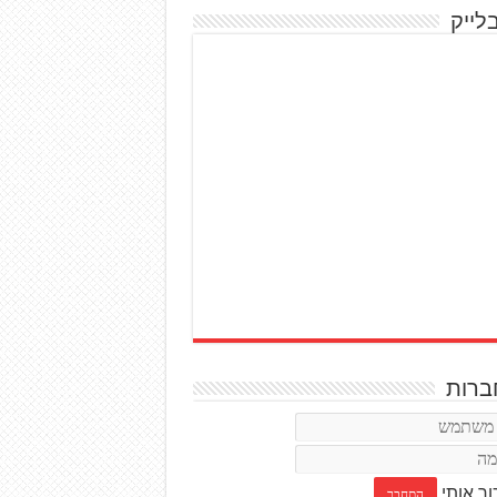
לייק
רות
ור אותי