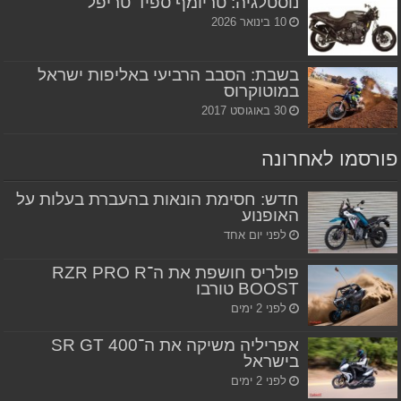
נוסטלגיה: טריומף ספיד טריפל
10 בינואר 2026
בשבת: הסבב הרביעי באליפות ישראל
במוטוקרוס
30 באוגוסט 2017
פורסמו לאחרונה
חדש: חסימת הונאות בהעברת בעלות על
האופנוע
לפני יום אחד
פולריס חושפת את ה־RZR PRO R
BOOST טורבו
לפני 2 ימים
אפריליה משיקה את ה־SR GT 400
בישראל
לפני 2 ימים