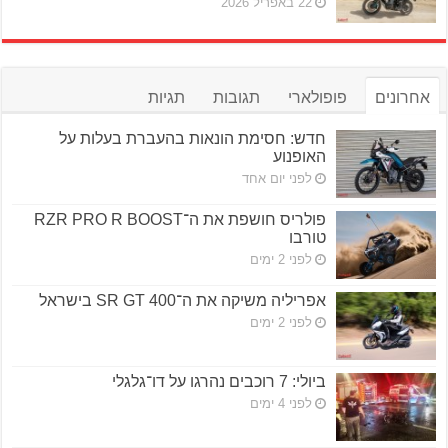
22 באפריל 2026
אחרונים
פופולארי
תגובות
תגיות
חדש: חסימת הונאות בהעברת בעלות על
האופנוע
לפני יום אחד
פולריס חושפת את ה־RZR PRO R BOOST
טורבו
לפני 2 ימים
אפריליה משיקה את ה־SR GT 400 בישראל
לפני 2 ימים
ביולי: 7 רוכבים נהרגו על דו־גלגלי
לפני 4 ימים