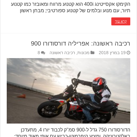
הקימקו אקסייטינג 400i הוא קטנוע מרווח ומאובזר כמו קטנוע
תיור, עם מנוע ובלמים של קטנוע ספורטיבי; מבחן ראשון
קרא עוד
רכיבה ראשונה: אפריליה דורסודורו 900
19 במרץ 2018
מכונות
,
רכיבה ראשונה
8
הדורסודורו 750 גדל ל-900 סמ"ק לכבוד יורו 4, מתעדכן
באלקטרוניקה, ומציע היפרמוטו-כביש עם אופי מאוד מיוחד;