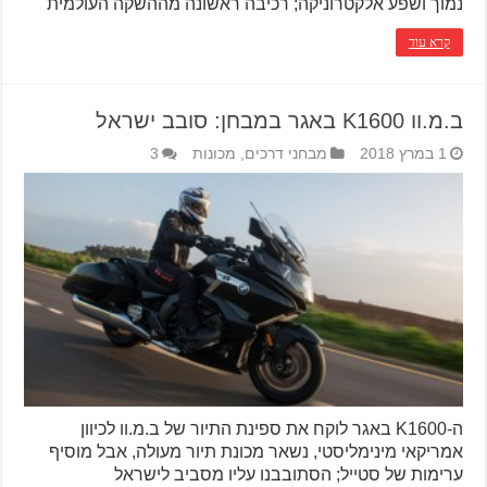
נמוך ושפע אלקטרוניקה; רכיבה ראשונה מההשקה העולמית
קרא עוד
ב.מ.וו K1600 באגר במבחן: סובב ישראל
1 במרץ 2018
מבחני דרכים
,
מכונות
3
ה-K1600 באגר לוקח את ספינת התיור של ב.מ.וו לכיוון
אמריקאי מינימליסטי, נשאר מכונת תיור מעולה, אבל מוסיף
ערימות של סטייל; הסתובבנו עליו מסביב לישראל