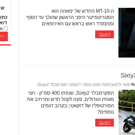
שם
ה-MT-10 החדש של ימאהה הוא
הסטריטפייטר היפני הראשון שהולך עד הסוף
כתו
דוא
ומתמודד ראש בראש עם האירופאים
אנ
קרא עוד
סגור לתגובות
על מבט נוסף: דוקאטי סקרמבלר Sixty2
הסקרמבלר Sixty2, שנפחו 400 סמ"ק - חצי
מאחיו הגדולים, פונה לקהל חדש ומרחיב את
הפורטופליו של דוקאטי; בקרוב דגמים
נוספים?
קרא עוד