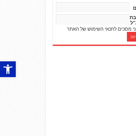
בת
"ל
י מסכים לתנאי השימוש של האתר
פתח סרגל