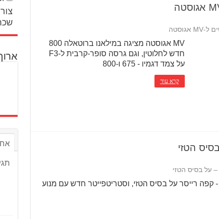
צור 
שכח
MV אגוסטה מציגה במילאנו ברוטאלה 800
חדש לחלוטין, וגם גרסה סופר-קרבית ל-F3
ארוך
על צמד דגמיו - 675 ו-800
קרא עוד
אחר
סיס הטזי
תגי
– על בסיס הטזי
- קפה רייסר על בסיס הטזי, וסטריטפייטר חדש עם מנוע