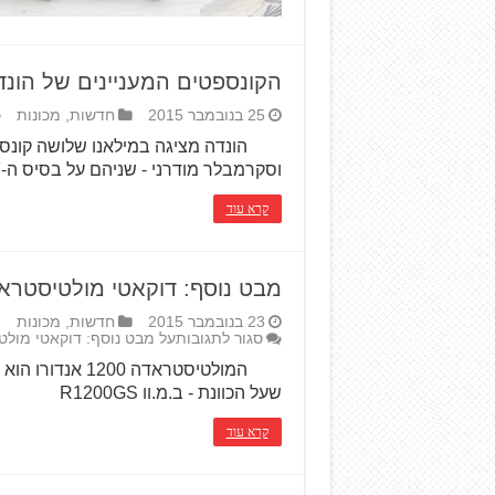
הקונספטים המעניינים של הונד
25 בנובמבר 2015
חדשות
,
מכונות
הונדה מציגה במילאנו שלושה קונספטי
וסקרמבלר מודרני - שניהם על בסיס ה-CB650F
קרא עוד
מבט נוסף: דוקאטי מולטיסטראד
23 בנובמבר 2015
חדשות
,
מכונות
סגור לתגובות
על מבט נוסף: דוקאטי מולט
המולטיסטראדה 0
שעל הכוונת - ב.מ.וו R1200GS
קרא עוד