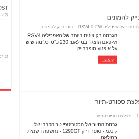
BOOST 
לפני 
לתגובות
על אפריליה RSV4 R-FW – סופרבייק להמונים
הגרסה הקיצונית ביותר של האפריליה RSV4
אי-פעם הוצגה במילאנו; 230 כ"ס וכל מה שיש
על אופנוע סופרבייק
לפני 
קרא עוד
גרסת התיור של הסטריטפייטר הקרבי של
ק.ט.מ - סופר דיוק 1290GT - נחשפה רשמית
במילאנו