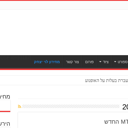
[ULWPQSF id=93187]
ספורט
ציוד
פורום
צור קשר
מחירון לוי יצחק
ברת בעלות על האופנוע
מחיר
הירש