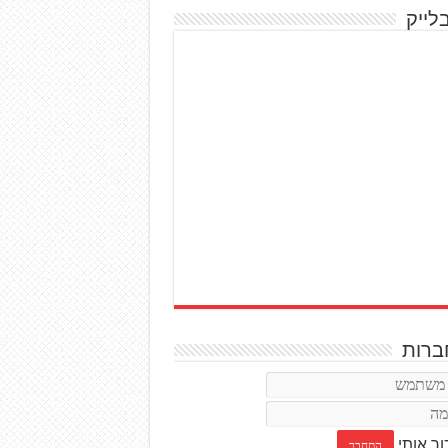
לייק
רות
ור אותי