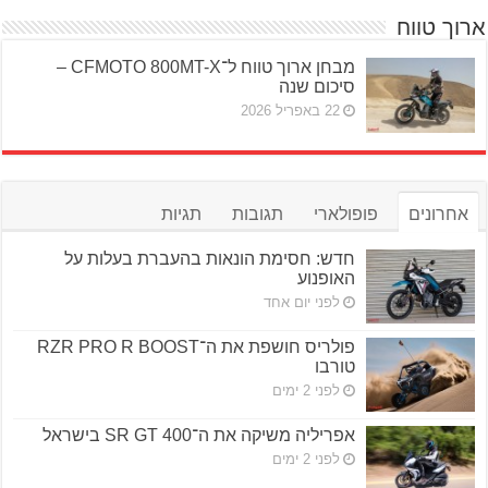
ארוך טווח
מבחן ארוך טווח ל־CFMOTO 800MT-X –
סיכום שנה
22 באפריל 2026
אחרונים
פופולארי
תגובות
תגיות
חדש: חסימת הונאות בהעברת בעלות על
האופנוע
לפני יום אחד
פולריס חושפת את ה־RZR PRO R BOOST
טורבו
לפני 2 ימים
אפריליה משיקה את ה־SR GT 400 בישראל
לפני 2 ימים