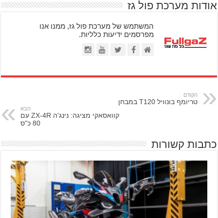
אודות מערכת פול גז
המשתמש של מערכת פול גז, ממנו אנו
מפרסמים ידיעות כלליות.
הקודם
טריומף בונוויל T120 במבחן
הבא
קוואסאקי מציגה: נינג'ה ZX-4R עם
80 כ"ס
כתבות קשורות