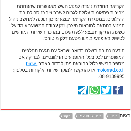
הקריאה החוזרת נועדה למנוע חשש מאפשרות שהפחתת
מהירות פתאומית עלולה לגרום לשבר ציר כניסה לתיבת
ההילוכים. במסגרת הקריאה יבוצע עדכון תוכנה למחשב ניהול
המנוע בהתאם להוראות היצרן. זמן עבודה המשוער עומד על
כשעה. התיקון יתבצע ללא תשלום במרכזי השירות המורשים
לטיפול באופנועי ב.מ.וו מטעם דלק מוטורס.
הודעה כתובה תשלח בדואר ישראל עם הגעת החלפים
המשופרים לכל בעלי האופנועים הרלוונטיים. לבדיקה אם
מספר הרישוי כלול בהוראה ניתן לבדוק באתר
bmw-
motorrad.co.il
או להתקשר למוקד שירות הלקוחות בטלפון:
08-9139995.
תגיות
ב.מ.וו
ב.מ.וו R1250GS
ריקול