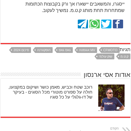
ייסגרו, והמשאבים יישארו אך ורק בקבוצות הכתומות
שמתחרות תחת מותג ק.ט.מ. נמשיך לעקוב.
תגיות
CFMOTO
MV אגוסטה
גאס גאס
הוסקוורנה
סיכום 2024
ק.ט.מ
שוק עולמי
אודות אסי ארנסון
רוכב שטח וכביש, מאמן כושר ושיקום במקצועו,
חולה על ספורט מוטורי מכל הסוגים - בעיקר
של דו-גלגלי על כל סוגיו
הקודם