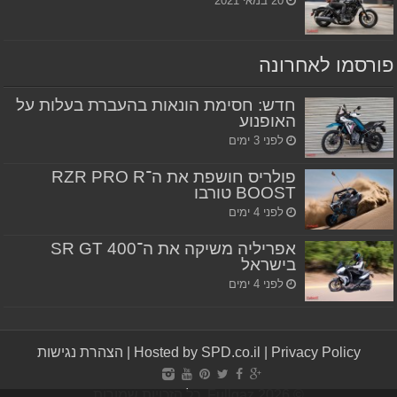
20 במאי 2021
פורסמו לאחרונה
חדש: חסימת הונאות בהעברת בעלות על
האופנוע
לפני 3 ימים
פולריס חושפת את ה־RZR PRO R
BOOST טורבו
לפני 4 ימים
אפריליה משיקה את ה־SR GT 400
בישראל
לפני 4 ימים
Privacy Policy
|
Hosted by SPD.co.il
|
הצהרת נגישות
© Fullgaz 2026, כל הזכויות שמורות