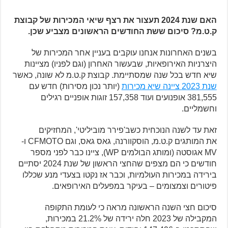
האם שנת 2024 תעצור את רצף שיאי המכירות של קבוצת
ק.ט.מ? סיכום ששת החודשים הראשונים מצביע שכן.
בשנים האחרונות אנחנו עוקבים בעניין אחר המכירות של
היצרניות האירופאיות, שבעשור האחרון (וגם לפניו) מציינות
שיא חדש בכל שנה שמסתיימת. קבוצת ק.ט.מ לא שונה, כאשר
שנת 2023 ציינה שיא מכירות
(יותר נכון מסירות) חדש עם
381,555 אופנועים ועוד 157,358 זוגות אופניים רגילים
וחשמליים.
זאת עד לשנה הנוכחית כשב'פירר מוביליטי', המחזיקים
את המותגים ק.ט.מ, הוסקוורנה, גאס גאס, וגם CFMOTO ו-
MV אגוסטה (ומותג הבולמים WP), ציינו כבר לפני מספר
חודשים כי הם מצפים שהחצי הראשון של שנת 2024 יסתיים
בירידה במכירות העולמיות, וכבר אז נקטו בצעדי מנע שכללו
פיטורים וצמצומים – בעיקר במפעלים האירופאים.
סיכום חצי השנה הראשונה מראה כי לעומת התקופה
המקבילה של 2023 חלה ירידה של 21.2% במכירות,