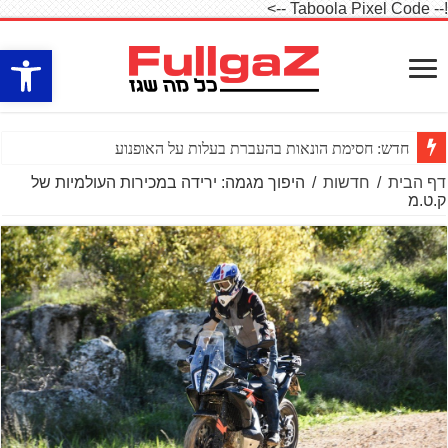
!-- Taboola Pixel Code -->
פתח סרגל
חדש: חסימת הונאות בהעברת בעלות על האופנוע
דף הבית
/
חדשות
/
היפוך מגמה: ירידה במכירות העולמיות של
ק.ט.מ