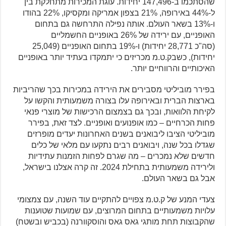
שהסתכמו ב-147,496 יחידות. עוגת המכירות מתחלקת בין
ל-44% באירופה, 21% בצפון אמריקה ומקסיקו, 22% בהודו
ו-13% בשאר העולם. אותה נפילה התרחשה גם בתחום
האופניים, עם ירידה של 26% באופניים החשמליים
(סה"כ 28,771 יחידות) ו-19% בתחום האופניים (25,049
יחידות), כשבק.ט.מ מכריזים כי יתמקדו בעתיד יותר באופניים
האיכותיים והרווחיים יותר.
בפירר מוביליטי מסבירים את הירידה במכירות בכך שהריביות
בארצות הברית ובאירופה עלו בצורה משמעותית והקשו על
לקיחת הלוואות, ובכך גם בצמצום הרכישות של מוצרי פנאי
פחות הכרחיים – כמו אופנועים ואופניים. לצד זאת, בפירר
מוביליטי הציבו ליבואנים בשנים האחרונות יעדים מופרזים
שגדלו בכל שנה, ויבואנים רבים נתקעו עם מלאי של כלים
חדשים שלא נמכרים – מה שגרם לפחות הזמנות עתידיות
ולירידה משמעותית בתחילת 2024. זה קרה אצלנו בישראל,
אבל גם בשאר העולם.
צעדי המנע של ק.ט.מ צפויים להתקיים עוד השנה, עם צמצומי
עלויות משמעותיים בתחום המרוצים, עם שמועות שטוענות
שהקבוצות תחת מותגי גאס גאס והוסקוורנה (בכביש ובשטח)