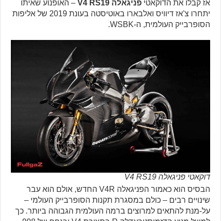
אז קבלו את הדוקאטי
פניגאלה V4 RS19
– האופנוע שאיתו
יתחרו צ'אז דיוויס ואלבארו באוטיסטה בעונת 2019 של אליפות
הסופרבייק העולמית, ה-WSBK.
דוקאטי פניגאלה V4 RS19
הבסיס הוא כאמור הפניגאלה V4R החדש, אולם הוא עבר
שינויים רבים – כולם במסגרת תקנות הסופרבייק העולמי –
על-מנת להתאים למרוצים ברמה העולמית הגבוהה ביותר. כך