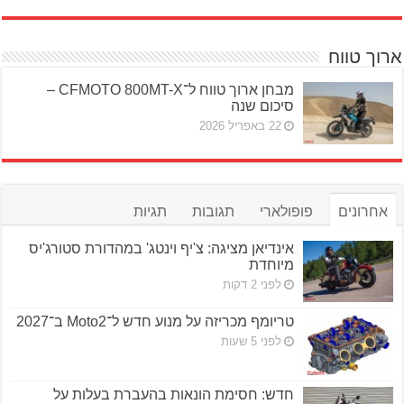
ארוך טווח
מבחן ארוך טווח ל־CFMOTO 800MT-X –
סיכום שנה
22 באפריל 2026
אחרונים
פופולארי
תגובות
תגיות
אינדיאן מציגה: צ'יף וינטג' במהדורת סטורג'יס
מיוחדת
לפני 2 דקות
טריומף מכריזה על מנוע חדש ל־Moto2 ב־2027
לפני 5 שעות
חדש: חסימת הונאות בהעברת בעלות על