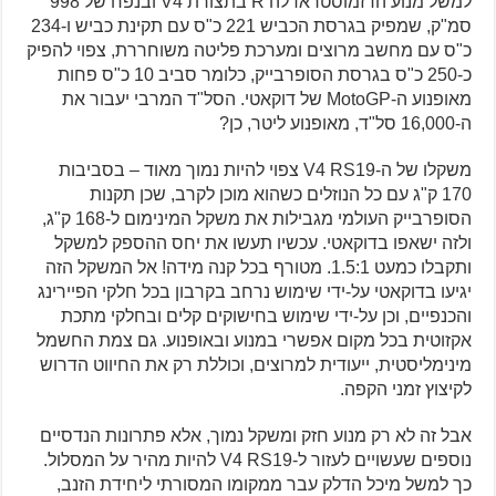
למשל מנוע הדזמוסטראדלה R בתצורת V4 ובנפח של 998
סמ"ק, שמפיק בגרסת הכביש 221 כ"ס עם תקינת כביש ו-234
כ"ס עם מחשב מרוצים ומערכת פליטה משוחררת, צפוי להפיק
כ-250 כ"ס בגרסת הסופרבייק, כלומר סביב 10 כ"ס פחות
מאופנוע ה-MotoGP של דוקאטי. הסל"ד המרבי יעבור את
ה-16,000 סל"ד, מאופנוע ליטר, כן?
משקלו של ה-V4 RS19 צפוי להיות נמוך מאוד – בסביבות
170 ק"ג עם כל הנוזלים כשהוא מוכן לקרב, שכן תקנות
הסופרבייק העולמי מגבילות את משקל המינימום ל-168 ק"ג,
ולזה ישאפו בדוקאטי. עכשיו תעשו את יחס ההספק למשקל
ותקבלו כמעט 1.5:1. מטורף בכל קנה מידה! אל המשקל הזה
יגיעו בדוקאטי על-ידי שימוש נרחב בקרבון בכל חלקי הפיירינג
והכנפיים, וכן על-ידי שימוש בחישוקים קלים ובחלקי מתכת
אקזוטית בכל מקום אפשרי במנוע ובאופנוע. גם צמת החשמל
מינימליסטית, ייעודית למרוצים, וכוללת רק את החיווט הדרוש
לקיצוץ זמני הקפה.
אבל זה לא רק מנוע חזק ומשקל נמוך, אלא פתרונות הנדסיים
נוספים שעשויים לעזור ל-V4 RS19 להיות מהיר על המסלול.
כך למשל מיכל הדלק עבר ממקומו המסורתי ליחידת הזנב,