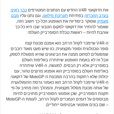
את הדוקאטי V4R החדש עם הנתונים המטורפים
כבר ראינו
בערב ההכרזה
בפתיחת
תערוכת מילאנו
, וגם נתנו עליו
מבט
מעמיק
שסוקר ביסודיות את האופנוע הכל-כך חשוב הזה,
שאמור להחזיר את דוקאטי למקום הטבעי שבו היא כל-כך
אוהבת להיות – ראשות טבלת הסופרבייק העולמי.
ה-V4R שיימכר לקהל הרחב הוא אמנם מכונת קצה
סופר-טכנולוגית וסופר-מקצועית, כזו שיש מעט מאוד רוכבים
שמסוגלים לסחוט ממנה את הביצועים שהיא מסוגלת לספק,
אבל זה לא באמת האופנוע שיתחרה באליפות העולם
בסופרבייק אלא רק הבסיס. למעשה, ה-V4R שיתחרה
באליפות העולם בסופרבייק הוא אופנוע מרוצים טהור, עם
יכולות שלא רחוקות בהרבה ממכונת ה-MotoGP של דוקאטי.
ה-V4R שיימכר לקהל הרחב הוא כאמור גרסת ההומולוגציה
של אותה מכונת מסלול מקצועית, והמהלך הזה מחויב על-פי
תקנות הסופרבייק, שכן אופנועי הסופרבייק מחויבים להיות
מבוססים על דגמים הנמכרים לקהל הרחב, לעומת ה-MotoGP
– שם בונים אופנועי אבטיפוס ייחודיים.