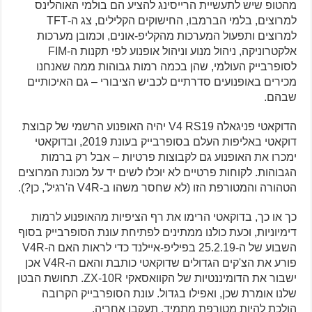
מהטופ שיש לתעשיית הרייסינג להציע הם בולמי האוהלינס
למרוצים, בלמי הברמבו, החישוקים הקלילים, צג ה-TFT
למרוצים ותפעול המערכות מהקליפ-אונים, וכמובן מערכות
אלקטרוניקה, ניהול מנוע וניהול אופנוע לפי תקנות ה-FIM
לסופרבייק העולמי, שהן בכמה רמות גבוהות ממה שאנחנו
מכירים באופנועים סדרתיים לכביש הציבורי – גם האיכותיים
שבהם.
הדוקאטי פניגאלה V4 RS19 יהיה האופנוע הרשמי של קבוצת
דוקאטי באליפות העלם בסופרבייק בעונת 2019, ובדוקאטי
ימכרו את האופנוע גם לקבוצות פרטיות – אבל רק ברמות
הגבוהות. לקוחות פרטיים לא יוכלו לשים יד על מכונת המרוצים
הטהורה והמטורפת הזו (לא שחסר משהו ב-V4R ה'רגיל', כן?).
כך או כך, בדוקאטי הרימו את רף הציפיות מהאופנוע לרמות
דימיוניות, וכעת כולנו ממתינים לפתיחת עונת הסופרבייק בסוף
השבוע של ה-25.2.19 בפיליפ-איילנד כדי לראות האם ה-V4R
פורע את הצ'קים הגדולים שדוקאטי כותבת והאם ה-V4R אכן
ישבור את הדומיננטיות של הקוואסאקי ZX-10R. תחושת הבטן
שלנו אומרת שכן, ואפילו בגדול. עונת הסופרבייק הקרובה
הולכת להיות מטורפת מתמיד. תעקבו אחריה.