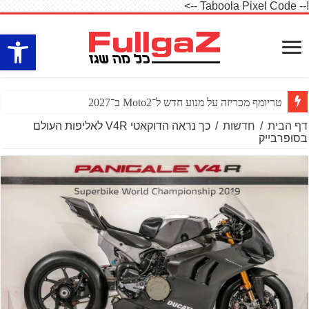
!-- Taboola Pixel Code -->
פתח סרגל
טריומף מכריזה על מנוע חדש ל־Moto2 ב־2027
דף הבית
/
חדשות
/
כך נראה הדוקאטי V4R לאליפות העולם
בסופרבייק