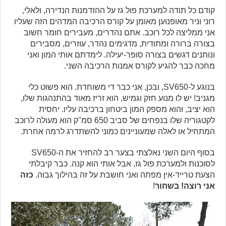
קודם כל תודה למערכת פול גז על ההזדמנות הנדירה, ולאלי,
רוני וניר מאופנוען מאומן על קורס הרכיבה המדהים הזה שעליו
אני ממליצה לכל רוכב. אתם נהדרים, מעבירים חומר חשוב
בצורה ברורה ומתודית, מדגימים נהדר, עוזרים, מסבירים
ונותנים דגשים בצורה סופר-יעילה. לימדתם אותי המון ואני
מחכה כבר להגיע לקורס אמנות הרכיבה השני.
בנוגע ל-SV650, ובכן, אני כבר די משוחדת. הוא פשוט כלי
מגניב! יש לו מנוע חזק וגמיש, הוא זריז מאוד בהתנהגות שלו,
הוא יציב, והוא מספק המון ביטחון ברכיבה עליו. יחסית
לקטגוריה שלו בנפחים של סביב 650 סמ"ק הוא מעולה לרוכב
המתחיל או לאלה שמעוניינים כמוני להשתדרג לרמה אחרת.
בסוף היום השני נאלצתי בצער רב להחזיר את ה-SV650
לסוכנות ולמערכת פול גז, אבל אותי הוא קנה. כבר קיבלתי
הצעת טרייד-אין מפתה ואני חושבת על זה בהילוך גבוה.
כזה
אני רוצה! בשחור
!