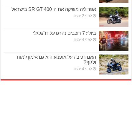
אפריליה משיקה את ה־SR GT 400 בישראל
לפני 2 ימים
ביולי: 7 רוכבים נהרגו על דו־גלגלי
לפני 4 ימים
האם רכיבה על אופנוע היא גם אימון למוח
ולגוף?
לפני 4 ימים