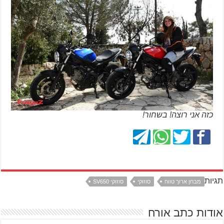
כזה אני רוצה! בשחור!
תגיות
מבחן ארוך טווח
סוזוקי
סוזוקי SV650
אודות כתב אורח