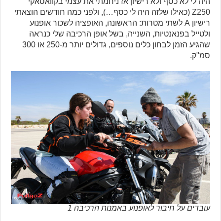
היה לי לא כסף ולא רישיון אז ניחמתי את עצמי בקוואסאקי
Z250 (כאילו שלזה היה לי כסף…), ולפני כמה חודשים הוצאתי
רישיון A לשתי מטרות: הראשונה, האופציה לשכור אופנוע
ולטייל בפנאנטיות, השנייה, בשל אופן הרכיבה שלי כנראה
שהגיע הזמן לבחון כלים נוספים, גדולים יותר מ-250 או 300
סמ"ק.
עובדים על חיבור לאופנוע באמנות הרכיבה 1