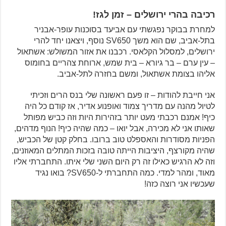
רכיבה בהרי ירושלים – זמן לגז!
למחרת בבוקר נפגשתי עם אביעד בסוכנות עופר-אבניר
בתל-אביב, שם הוא משך SV650 נוסף, ויצאנו יחד להרי
ירושלים, למסלול הקלאסי. רכבנו את אזור המשולש: אשתאול
– עין ערם – בר גיורא – בית שמש, ארוחת צהריים בחומוס
אליהו בצומת אשתאול, ומשם בחזרה לתל-אביב.
אני חייבת להודות – זו פעם ראשונה שלי בנס הרים וזכיתי
לטיול מהנה עם מדריך צמוד ואופנוע אדיר, אז קודם כל היה
כיף! אמנם רכבתי מעט יותר בזהירות היות וזה כביש מפותל
שאותו אני לא מכירה, אבל יואו – כמה שהיה כיף! הנוף מדהים,
הפניות מסודרות והאספלט טוב ברובו. בחלק קטן של הכביש,
שהיה מקורצף, היציבות הייתה טובה בזכות המתלים המאוזנים,
וזה לא הרגיש כאילו זה רק היום השני שלי איתו. התחברתי אליו
מאוד, ומהר למדי. כמה התחברתי ל-SV650? בואו נגיד
שעכשיו אני רוצה כזה!