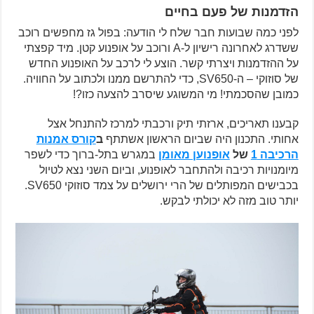
הזדמנות של פעם בחיים
לפני כמה שבועות חבר שלח לי הודעה: בפול גז מחפשים רוכב
ששדרג לאחרונה רישיון ל-A ורוכב על אופנוע קטן. מיד קפצתי
על ההזדמנות ויצרתי קשר. הוצע לי לרכב על האופנוע החדש
של סוזוקי – ה-SV650, כדי להתרשם ממנו ולכתוב על החוויה.
כמובן שהסכמתי! מי המשוגע שיסרב להצעה כזו?!
קבענו תאריכים, ארזתי תיק ורכבתי למרכז להתנחל אצל
אחותי. התכנון היה שביום הראשון אשתתף
ב
קורס אמנות
הרכיבה 1
של
אופנוען מאומן
במגרש בתל-ברוך כדי לשפר
מיומנויות רכיבה ולהתחבר לאופנוע, וביום השני נצא לטיול
בכבישים המפותלים של הרי ירושלים על צמד סוזוקי SV650.
יותר טוב מזה לא יכולתי לבקש.