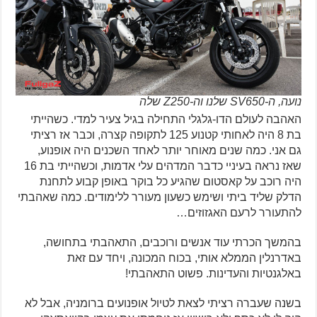
נועה, ה-SV650 שלנו וה-Z250 שלה
האהבה לעולם הדו-גלגלי התחילה בגיל צעיר למדי. כשהייתי
בת 8 היה לאחותי קטנוע 125 לתקופה קצרה, וכבר אז רציתי
גם אני. כמה שנים מאוחר יותר לאחד השכנים היה אופנוע,
שאז נראה בעיניי כדבר המדהים עלי אדמות, וכשהייתי בת 16
היה רוכב על קאסטום שהגיע כל בוקר באופן קבוע לתחנת
הדלק שליד ביתי ושימש כשעון מעורר ללימודים. כמה שאהבתי
להתעורר לרעם האגזוזים…
בהמשך הכרתי עוד אנשים ורוכבים, התאהבתי בתחושה,
באדרנלין הממלא אותי, בכוח המכונה, ויחד עם זאת
באלגנטיות והעדינות. פשוט התאהבתי!
בשנה שעברה רציתי לצאת לטיול אופנועים ברומניה, אבל לא