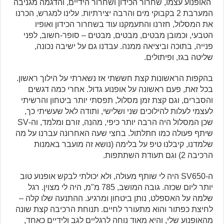
האופנוע עצמו, שחרור הכידון ושחרור הידיים, והדגמה מגניבה
המערבת 2 בקבוקי מים והרבה יצירתיות. עלינו למגרש, הכרנו
את המסלול, חזרנו והתעמקנו עוד בשחרור הכידון ואופיו
הטבעי, וכמובן מבטים, מבטים, מבטים – סופר-חשוב, לפני
פנייה, בתוכה וביציאה ממנה. עבדנו גם על ישיבה נכונה,
שליטה בגז, ופיתולים.
בהקפות הראשונות קצת חששתי אז נשארתי על הילוך ראשון.
בכל זאת, פעם ראשונה על אופנוע גדול. אחרי כמה דגשים
והסברים, וגם קצת זמן מסלול, תפסתי יותר ביטחון והרשיתי
לעצמי לעלות להילוכים שני ושלישי, ותודה לאל שעשיתי כך,
שכן המסלול היה הרבה יותר כיפי, מהנה, זורם ומלמד, וה-SV
שיתף פעולה כמו חתלתול. בחצי שעה האחרונה עברנו על מה
שלמדנו, קיבלנו טיפ על בלימה (נושא זה מועבר באמנות
הרכיבה 2) וגם תעודת השתתפות.
ה-SV650 היה לי שותף מעולה, ולא יכולתי לבקש אופנוע טוב
יותר ליום שכזה. גובה המושב, 785 מ"מ, היה לי מצוין. רגל
שלמה על האספלט, נותן ביטחון ומרגיע. ההתנעה שלו קלה –
לחיצת כפתור והוא מתעורר לחיים. תנוחת הרכיבה קצת שונה
מהאופנוע שלי, והיא מאוד נוחה לרגליים לגב ולידיים כאחד,