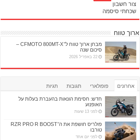
צור חשבון
שכחתי סיסמה
ארוך טווח
מבחן ארוך טווח ל־CFMOTO 800MT-X –
סיכום שנה
22 באפריל 2026
אחרונים
פופולארי
תגובות
תגיות
חדש: חסימת הונאות בהעברת בעלות על
האופנוע
לפני 13 שעות
פולריס חושפת את ה־RZR PRO R BOOST
טורבו
לפני יום אחד