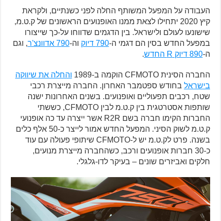
העבודה על המפעל המשותף החלה לפני כשנתיים, ולקראת
קיץ 2020 יתחילו לצאת ממנו האופנועים הראשונים של ק.ט.מ,
שישונעו לעולם ולישראל. בין הדגמים שדווחו על-כך שייצורו
במפעל החדש בסין הם דגמי ה-
790 דיוק
וה-
790 אדוונצ'ר
, וגם
ה-
890 דיוק R החדש
.
החברה הסינית CFMOTO הוקמה ב-1989
והחלה את שיווקה
בישראל
בחודש ספטמבר האחרון. החברה מייצרת רכבי
שטח, רכבים תפעוליים ואופנועים. בשנים האחרונות ישנה
שותפות אסטרטגית בין ק.ט.מ לבין CFMOTO, כששתי
החברות הקימו חברה בשם R2R אשר ייצרה עד כה אופנועי
ק.ט.מ לשוק הסיני. המפעל החדש אמור לייצר כ-50 אלף כלים
בשנה. פרט לק.ט.מ יש ל-CFMOTO שיתופי פעולה עם עוד
כ-30 חברות אופנועים ורכב, כשהחברה מייצרת מנועים,
חלקים ואביזרים שונים – בעיקר לדו-גלגלי.