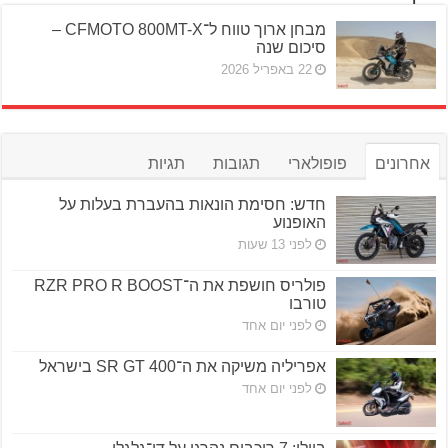
מבחן ארוך טווח ל־CFMOTO 800MT-X –
סיכום שנה
22 באפריל 2026
אחרונים
פופולארי
תגובות
תגיות
חדש: חסימת הונאות בהעברת בעלות על
האופנוע
לפני 13 שעות
פולריס חושפת את ה־RZR PRO R BOOST
טורבו
לפני יום אחד
אפריליה משיקה את ה־SR GT 400 בישראל
לפני יום אחד