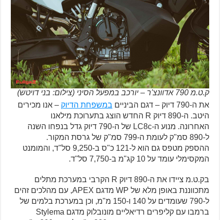
ק.ט.מ 790 אדוונצ'ר – יורכב במפעל הסיני (צילום: בני דויטש)
את ה-790 דיוק – דגם הביניים
במשפחת הדיוק
– אנו מכירים
היטב. ה-890 דיוק R החדש הוצג בתערוכת מילאנו
האחרונה. מנוע ה-LC8c של ה-790 דיוק גדל בנפחו השנה
ל-890 סמ"ק לעומת ה-799 סמ"ק של גרסת המקור.
ההספק מטפס גם הוא ל-121 כ"ס ב-9,250 סל"ד, והמומנט
המקסימלי עומד על 10 קג"מ ב-7,750 סל"ד.
בק.ט.מ ציידו את ה-890 דיוק R הקרבי במערכת מתלים
מתכווננת באופן מלא של WP מדגם APEX, עם מהלכים זהים
ל-790 שעומדים על 140 ו-150 מ"מ, וכן במערכת בלמים של
ברמבו עם קליפרים רדיאליים מונובלוק מדגם Stylema