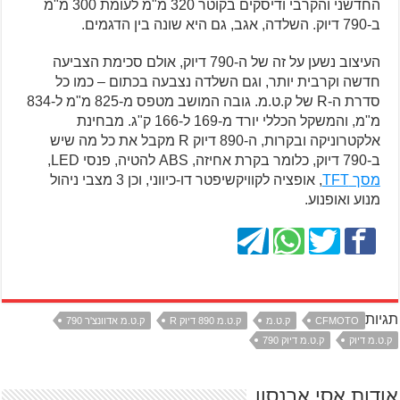
החדשני והקרבי ודיסקים בקוטר 320 מ"מ לעומת 300 מ"מ
ב-790 דיוק. השלדה, אגב, גם היא שונה בין הדגמים.
העיצוב נשען על זה של ה-790 דיוק, אולם סכימת הצביעה
חדשה וקרבית יותר, וגם השלדה נצבעה בכתום – כמו כל
סדרת ה-R של ק.ט.מ. גובה המושב מטפס מ-825 מ"מ ל-834
מ"מ, והמשקל הכללי יורד מ-169 ל-166 ק"ג. מבחינת
אלקטרוניקה ובקרות, ה-890 דיוק R מקבל את כל מה שיש
ב-790 דיוק, כלומר בקרת אחיזה, ABS להטיה, פנסי LED,
מסך TFT
, אופציה לקוויקשיפטר דו-כיווני, וכן 3 מצבי ניהול
מנוע ואופנוע.
תגיות
CFMOTO
ק.ט.מ
ק.ט.מ 890 דיוק R
ק.ט.מ אדוונצ'ר 790
ק.ט.מ דיוק
ק.ט.מ דיוק 790
אודות אסי ארנסון