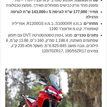
שורה תחתונה
: אופנוע סופרבייק אדוונצ'ר-תורר – נוח
ומפנק מחד וגרזן כבישים מפותלים מאידך, מפוצץ טכנולוגיה
מחיר: 177,000 ש"ח לגרסת S ו-143,000 ש"ח לגרסה
הרגילה
מתחרים
: ב.מ.וו S1000XR, ב.מ.וו R1200GS, אפריליה
קאפונורד, ק.ט.מ אדוונצ'ר 1190
נתונים טכניים
: מנוע L-טווין טסטהסטרטה DVT עם תזמון
שסתומים משתנה, 1,198.4 סמ"ק, 160 כ"ס, 13.86 קג"מ, 6
הילוכים, גובה מושב 825-845 מ"מ, משקל מלא 235 ק"ג,
צמיגים 120/70ZR17, 190/55ZR17