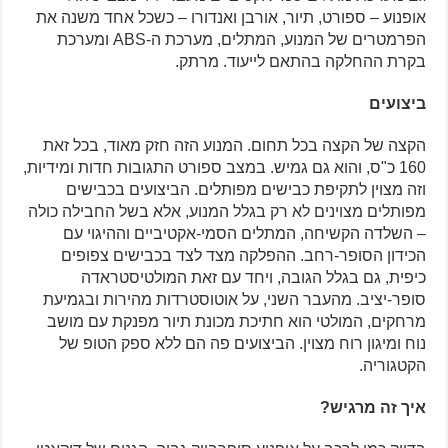
אופנוע – ספורט, תיור, אורבן ואנדורו – כשכל אחד משנה את
הפרמטרים של המנוע, המתלים, מערכת ה-ABS ומערכת
בקרת ההחלקה בהתאם לייעוד. מרתק.
ביצועים
הקצה של הקצה בכל תחום. המנוע הזה חזק מאוד, בכל זאת
160 כ"ס, והוא גם גמיש. במצב ספורט התגובות חדות ומידיות,
וזה מצוין לתקיפת כבישים מפותלים. הביצועים בכבישים
מפותלים מצוינים לא רק בגלל המנוע, אלא בשל החבילה כולה
– השלדה הקשיחה, המתלים הסמי-אקטיביים וההיגוי עם
הכידון הסופר-רחב. ההפלקה מצד לצד בכבישים צפופים
כיפית, גם בגלל הגובה, ויחד עם זאת המולטיסטראדה
סופר-יציב. מהעבר השני, על אוטוסטרדות מהירות ובגמיעת
מרחקים, המולטי הוא חתיכת מכונת תיור מפנקת עם מושב
נוח ומיגון רוח מצוין. הביצועים פה הם ללא ספק הטופ של
הקטגוריה.
איך זה מרגיש?