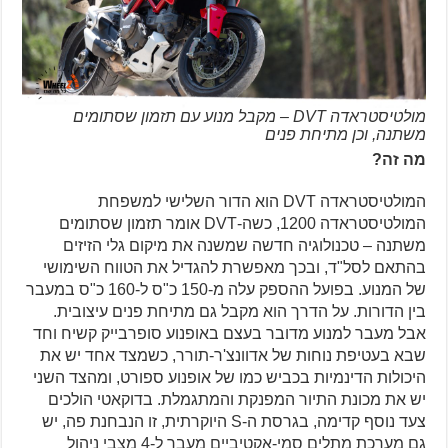
מולטיסטראדה DVT – מקבל מנוע עם תזמון שסתומים
משתנה, וכן מתיחת פנים
מה זה?
המולטיסטראדה DVT הוא הדור השלישי למשפחת
המולטיסטראדה 1200, כשה-DVT אומר תזמון שסתומים
משתנה – טכנולוגיה חדשה שמשנה את מיקום גלי הזיזים
בהתאם לסל"ד, ובכך מאפשרת להגדיל את הטווח השימושי
של המנוע. בפועל ההספק עלה מ-150 כ"ס ל-160 כ"ס במעבר
בין הדורות. על הדרך הוא מקבל גם מתיחת פנים עיצובית.
אבל מעבר למנוע מדובר בעצם באופנוע סופרבייק קשיח וחד
שבא בעטיפת נוחות של אדוונצ'ר-תורר, כשמצד אחד יש את
היכולות הדינמיות בכביש כמו של אופנוע ספורט, ומהצד השני
יש את מכונת התיור המפנקת והמתגמלת. בדוקאטי הולכים
צעד נוסף קדימה, בגרסת ה-S היוקרתית, זו הנבחנת פה, יש
גם מערכת מתלים סמי-אקטיביים מעבר ל-4 מצבי ניהול