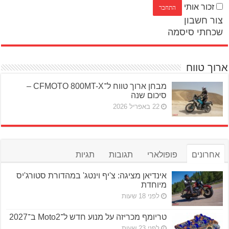
זכור אותי
צור חשבון
שכחתי סיסמה
ארוך טווח
מבחן ארוך טווח ל־CFMOTO 800MT-X –
סיכום שנה
22 באפריל 2026
אחרונים
פופולארי
תגובות
תגיות
אינדיאן מציגה: צ'יף וינטג' במהדורת סטורג'יס
מיוחדת
לפני 18 שעות
טריומף מכריזה על מנוע חדש ל־Moto2 ב־2027
לפני 23 שעות