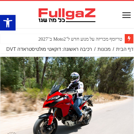
פתח סרגל
טריומף מכריזה על מנוע חדש ל־Moto2 ב־2027
דף הבית
/
מכונות
/
רכיבה ראשונה: דוקאטי מולטיסטראדה DVT