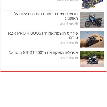
חדש: חסימת הונאות בהעברת בעלות על
האופנוע
לפני 4 ימים
פולריס חושפת את ה־RZR PRO R BOOST
טורבו
לפני 5 ימים
אפריליה משיקה את ה־SR GT 400 בישראל
לפני 5 ימים