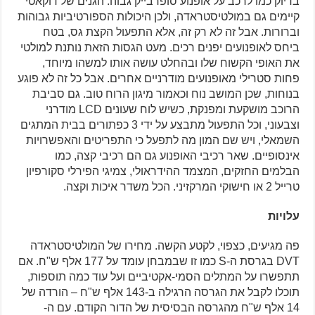
בדיוק כמו לרכב על אופנוע סופרבייק גבוה. הגנים של דוקאטי
קיימים גם במולטיסטראדה, ולכן היכולות הספורטיביות גבוהות
וברורות. אבל זה לא רק זה, אלא התפעול הקצת גס, בטח
ביחס לאופנועים יפנים רכים. מעט הגסות הזאת נותנת למולטי
את האופי הקשוח שלו ובהחלט עושה אותו למשהו מיוחד,
פחות סטרילי מאופנועים מודרניים אחרים. אבל כל זה לא פוגע
בנוחות, שכן המושב נוח וכאמור מיגון הרוח טוב. גם סביבת
הרוכב מושקעת ומפנקת, כשיש לוח שעונים LCD מודרני
וצבעוני, וכל התפעול מתבצע על ידי 3 כפתורים בבית המתגים
השמאלי, ויש שם המון מה לתפעל כי התפריטים והאפשרויות
אינסופיים. שאר רכיבי האופנוע גם הם רכיבי קצה, כמו
הבלמים החזקים, המצמד ההידראולי, צמיגי הפירלי סקורפיון
טרייל 2 או חישוקי המרקזיני. הכל משדר איכות וקצה.
עלויות
פה מגיעים, כצפוי, לקטע הקשה. מחירו של המולטיסטראדה
DVT בגרסת ה-S כמו זו שבמבחן עומד על 177 אלף ש"ח. אם
תתפשרו על המתלים הסמי-אקטיביים ועל עוד כמה תוספות,
תוכלו לקבל את הגרסה הרגילה ב-143 אלף ש"ח – הורדה של
14 אלף ש"ח מהגרסה הבסיסית של הדור הקודם. עם ה-