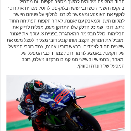
החוד מחליפה מיקומים למשך מספר הקפות. זה מתחיל
בהקפה השנייה כשדובי עושה בלוק-פס לרוסי, מכריח את רוסי
לזקוף את האופנוע ומאפשר ללורנזו לחלוף על פניהם היישר
למקום השני ולמאבק עם יאנונה. לאחר הקפות הפתיחה החוד
נרגע. דובי, שמיכל הדלק שלו התרוקן מעט, מצליח לדייק את
הבלימות, כולל הבלימה המאתגרת בפנייה 3, עוקף את יאנונה
ומוביל את המרוץ. הקצב אותו קובע דובי מצליח לפצל מעט את
שישיית החוד לצמדים. בראש דובי ויאנונה, צמד רוכבי המפעל
של דוקאטי, באמצע לורנזו ורוסי, צמד רוכבי המפעל של
ימאהה, בחמישי ובשישי ממוקמים מרקז וויניאלס, רוכבי
המפעל של הונדה וסוזוקי.