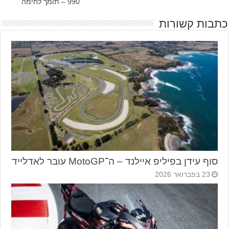
990 – תומך לחימה
כתבות קשורות
סוף עידן בפיליפ איילנד – ה־MotoGP עובר לאדלייד
23 בפברואר 2026