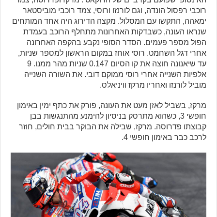
רוכבי רפסול הונדה, וגם לורנזו ורוסי, צמד רוכבי מוביסטאר
ימאהה, התקשו עם המסלול. מקצה הדירוג היה אחד המותחים
שנראו העונה, כשבדקות האחרונות מתחלף הרוכב בעמדת
הפול מספר פעמים. הסדר הסופי נקבע בהקפה האחרונה
אחרי דגל השחמט. רוסי אוחז במקום הראשון למספר שניות,
עד שיאנונה חוצה את קו הסיום 0.147 שניות מהר ממנו. 9
אלפיות השנייה אחרי רוסי ממוקם דובי. את השורה השנייה
מוביל לורנזו ואחריו מרקז וויניאלס.
מרקז, בשביל לאזן מעט את העונה, פורק את כתף ימין באימון
חופשי 3, כשהוא מתרסק בניסיון להימנע מהתנגשות בבן
קבוצתו פדרוסה. מרקז, שבילה את הבוקר בבית חולים, חוזר
לרכב כבר באימון חופשי 4.