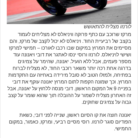
לורנזו מצליח להתאושש
מרקז שרוכב עם כתף פרוקה וויניאלס לא מצליחים לעמוד
בקצב של רביעיית החוד. ויניאלס לא יכול לקצב של מרקז, והם
מסיימים את המרוץ במיקום שבו רכבו לאורכו – חמישי למרקז
ושישי לויניאלס. לורנזו ורוסי ינסו לאתגר את דובי ויאנונה עוד
מספר פעמים, אבל ללא הועיל. יאנונה, שהימר על צמיגים
בדרגה אחת רכה יותר משאר רוכבי החוד, לא מצליח לברוח
בפתיחה, ולמזלו הטוב לא סובל מירידה באחיזה עם התקדמות
המרוץ. וכך שמונה הקפות לתום המרוץ יאנונה עוקף את דובי
בפנייה 9 אל המקום הראשון. דובי מנסה ללחוץ על יאנונה, אבל
זה האחרון מצליח לשמור על ההובלה תוך שהוא שומר על קצב
גבוה על צמיגים שחוקים.
יאנונה חוצה את קו הסיום ראשון, שנייה לפני דובי, כשאת
הפודיום סוגר לורנזו. רוסי מסיים רביעי, ומרקז, כאמור, במקום
החמישי.