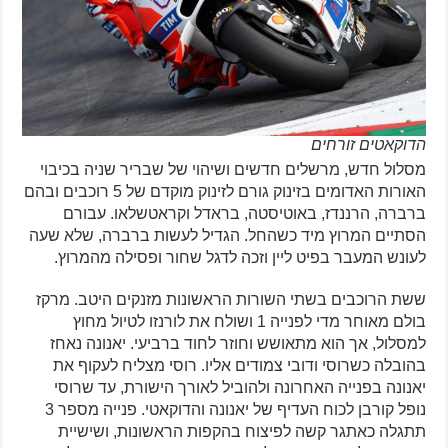
הדוקאטים זורחים
מסלול חדש, מרשלים חדשים ושיהוי של שבריר שניה בכיבוי
האורות האדומים בזינוק גורם לזינוק מוקדם של 5 רוכבים ובהם
ברברה, הרננדז, באוטיסטה, בראדל וקראטשלאו. עבורם
הסתיים המרוץ מיד כשהחל. הגדיל לעשות ברברה, שלא שעה
לעונש המעבר בפיט ליין וזכה לדגל שחור ופסילה מהמרוץ.
ששת הרוכבים בשתי השורות הראשונות מזנקים היטב. מרקז
בולם מאוחר מדי לפנייה 1 ושולח את לורנזו לטיול מחוץ
למסלול, אך הוא מתאושש וחוזר לחוד ברביעי. יאנונה נאחז
בהובלה כשרוסי ודובי צמודים אליו. רוסי מצליח לעקוף את
יאנונה בפנייה האחרונה ולהוביל לאורך הישורת, עד שרוסי
נופל קורבן לכוח העדיף של יאנונה והדוקאטי. פנייה מספר 3
תתגלה כאתגר קשה לפיצוח בהקפות הראשונות, ושישיית