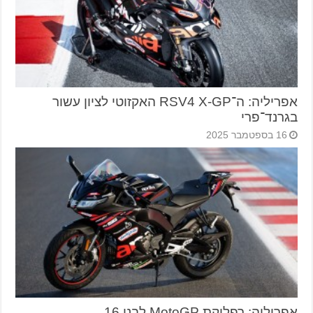
אפריליה: ה־RSV4 X-GP האקזוטי לציון עשור
בגרנד־פרי
16 בספטמבר 2025
אפריליה: רפליקת MotoGP לבני 16