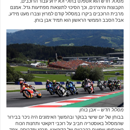
מסלול חדש הוא אספלט בתולי ולא ידוע עבור הרוכבים,
הקבוצות והיצרנים, וכך הסיכוי לתוצאות מפתיעות גדל. אמנם
מרבית הרוכבים ביקרו במסלול קודם למרוץ וצברו מעט מידע,
אבל הסבב הממשי הראשון הוא תמיד אבן בוחן.
מסלול חדש – אבן בוחן
בבוחן של יום שישי בבוקר ובהמשך האימונים היה ניכר בבירור
שהמסלול באוסטריה חביב על רוכבי דוקאטי ותחנות הכוח
האינסופי שפועם בקרביים של הדוקאטי. מרקז ופדרוסה, צמד