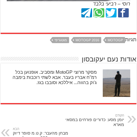
רוסי – רביעי בלבד
תגיות
MOTOGP
MOTOGP 2016
מוטוג'יפי
אודות נעם יעקובסון
מסקר מרוצי MotoGP ומסביב. אופנוען בכל
רמ"ח אבריו בעבר. אבא לשתי רוכבות בימבה
ג'וק בהווה... איללכא וסובבו בגז.
הקודם
יומן מסע: כדורים פורחים במסאי
מארא
הבא
מבחן מהעבר: ק.ט.מ סופר דיוק