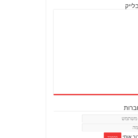
לייק
רות
ור אותי