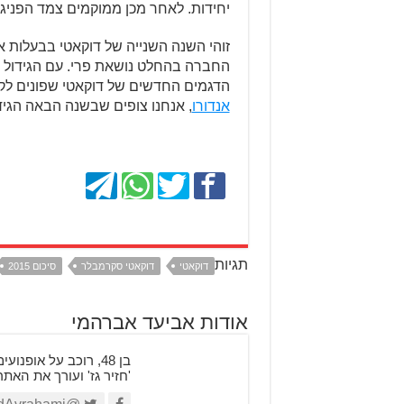
יחידות. לאחר מכן ממוקמים צמד הפניגאלה – 1299 ו-899,
זוהי השנה השנייה של דוקאטי בבעלות א
החברה בהחלט נושאת פרי. עם הגידול ה
הדגמים החדשים של דוקאטי שפונים לק
אנדורו
, אנחנו צופים שבשנה הבאה הגיד
תגיות
דוקאטי
דוקאטי סקרמבלר
סיכום 2015
אודות אביעד אברהמי
'חזיר גז' ועורך את האת