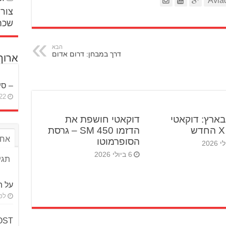
צור 
שכח
הבא
דרך במבחן: דרום אדום
ארוך
– סי
22 באפריל 26
ארץ: דוקאטי
דוקאטי חושפת את
הדזמו 450 SM – גרסת
אחר
הסופרמוטו
6 ביולי 2026
תגי
על ה
לפני 
BOOST 