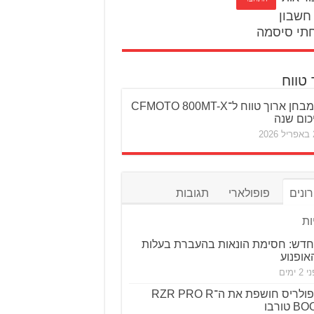
חשבון
תי סיסמה
 טווח
מבחן ארוך טווח ל־CFMOTO 800MT-X
כום שנה
20
ונים
פופולארי
תגובות
ות
חדש: חסימת הונאות בהעברת בעלות
אופנוע
2 ימים
פולריס חושפת את ה־RZR PRO R
טורבו