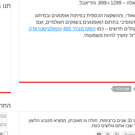
 והדיאבל.
תנו ב
אודי, וההשקעה הכספית בפיתוח אופנועים ובמיתוג
מסיבי בתחום האופנועים בשווקים העולמיים, ועם
הלים חדשים – כמו
הסקרמבלר 400
והמולטיסטראדה
ול ימשיך להיות משמעותי.
שוק עולמי
התחב
בן 48, רוכב על אופנועים 32 שנים ברציפות, חולה גז מאובחן, ממציא מטבע הלשון
ר שבו אתם גולשים כעת.
זכ