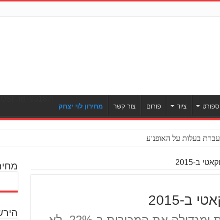
[ULWPQSF id=93187]
ספורט
ציוד
פורום
צור קשר
מחירון לוי יצחק
ברת בעלות על האופנוע
מחיר
הירש
דוקאטי שוברת שיא מכירות ומגדילה את המכירות ב-22%, לא