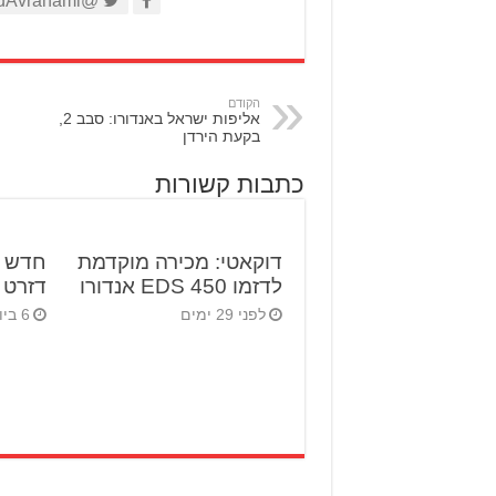
@AviadAvrahami
הקודם
אליפות ישראל באנדורו: סבב 2,
בקעת הירדן
כתבות קשורות
דוקאטי: מכירה מוקדמת
חדש ב
לדזמו 450 EDS אנדורו
דזרט X החדש
לפני 29 ימים
6 ביולי 2026