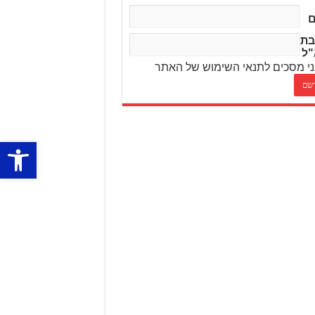
בת
"ל
י מסכים לתנאי השימוש של האתר
פתח סרגל