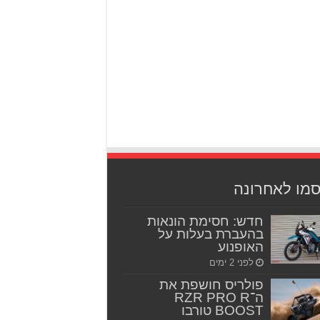
סמו לאחרונה
חדש: חסימת הונאות
בהעברת בעלות על
האופנוע
לפני 2 ימים
פולריס חושפת את
ה־RZR PRO R
BOOST טורבו